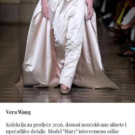
Vera Wang
Kolekcija za proljeće 2026. donosi neočekivane siluete i
upečatljive detalje. Model "Mary" istovremeno odiše