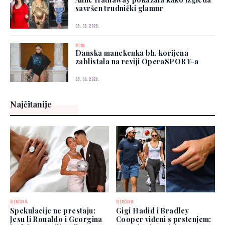
savršen trudnički glamur
05. 08. 2026.
MODA
Danska manekenka bh. korijena
zablistala na reviji OperaSPORT-a
05. 08. 2026.
Najčitanije
VJENČANJA
VJENČANJA
Spekulacije ne prestaju:
Gigi Hadid i Bradley
Jesu li Ronaldo i Georgina
Cooper viđeni s prstenjem: