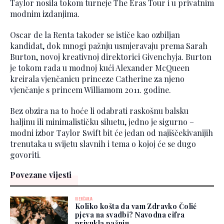
Taylor nosila tokom turneje The Eras Tour i u privatnim
modnim izdanjima.
Oscar de la Renta također se ističe kao ozbiljan
kandidat, dok mnogi pažnju usmjeravaju prema Sarah
Burton, novoj kreativnoj direktorici Givenchyja. Burton
je tokom rada u modnoj kući Alexander McQueen
kreirala vjenčanicu princeze Catherine za njeno
vjenčanje s princem Williamom 2011. godine.
Bez obzira na to hoće li odabrati raskošnu balsku
haljinu ili minimalističku siluetu, jedno je sigurno –
modni izbor Taylor Swift bit će jedan od najiščekivanijih
trenutaka u svijetu slavnih i tema o kojoj će se dugo
govoriti.
Povezane vijesti
VJENČANJA
Koliko košta da vam Zdravko Čolić
pjeva na svadbi? Navodna cifra
privukla pažnju