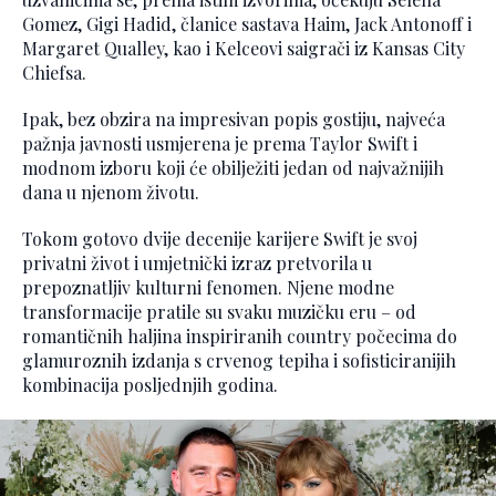
Gomez, Gigi Hadid, članice sastava Haim, Jack Antonoff i
Margaret Qualley, kao i Kelceovi saigrači iz Kansas City
Chiefsa.
Ipak, bez obzira na impresivan popis gostiju, najveća
pažnja javnosti usmjerena je prema Taylor Swift i
modnom izboru koji će obilježiti jedan od najvažnijih
dana u njenom životu.
Tokom gotovo dvije decenije karijere Swift je svoj
privatni život i umjetnički izraz pretvorila u
prepoznatljiv kulturni fenomen. Njene modne
transformacije pratile su svaku muzičku eru – od
romantičnih haljina inspiriranih country počecima do
glamuroznih izdanja s crvenog tepiha i sofisticiranijih
kombinacija posljednjih godina.