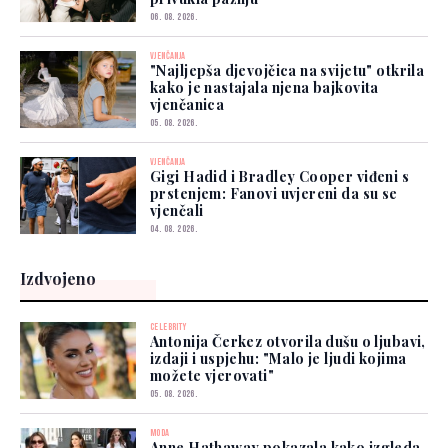
06. 08. 2026.
VJENČANJA
"Najljepša djevojčica na svijetu" otkrila
kako je nastajala njena bajkovita
vjenčanica
05. 08. 2026.
VJENČANJA
Gigi Hadid i Bradley Cooper viđeni s
prstenjem: Fanovi uvjereni da su se
vjenčali
04. 08. 2026.
Izdvojeno
CELEBRITY
Antonija Čerkez otvorila dušu o ljubavi,
izdaji i uspjehu: "Malo je ljudi kojima
možete vjerovati"
05. 08. 2026.
MODA
Anne Hathaway pokazala kako izgleda