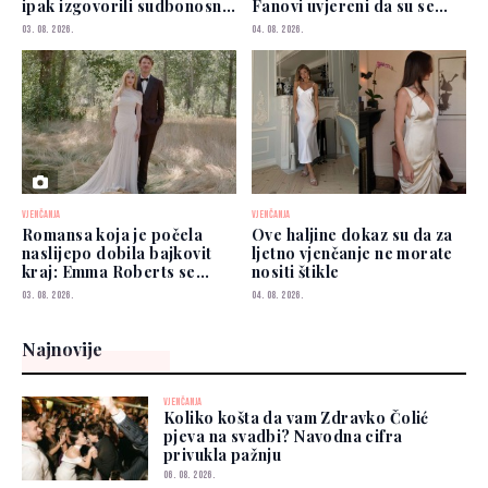
ipak izgovorili sudbonosno
Fanovi uvjereni da su se
"da"?
vjenčali
03. 08. 2026.
04. 08. 2026.
VJENČANJA
VJENČANJA
Romansa koja je počela
Ove haljine dokaz su da za
naslijepo dobila bajkovit
ljetno vjenčanje ne morate
kraj: Emma Roberts se
nositi štikle
udala
03. 08. 2026.
04. 08. 2026.
Najnovije
VJENČANJA
Koliko košta da vam Zdravko Čolić
pjeva na svadbi? Navodna cifra
privukla pažnju
06. 08. 2026.