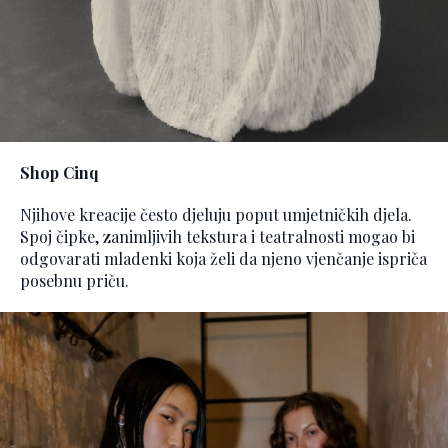
Shop Cinq
Njihove kreacije često djeluju poput umjetničkih djela.
Spoj čipke, zanimljivih tekstura i teatralnosti mogao bi
odgovarati mladenki koja želi da njeno vjenčanje ispriča
posebnu priču.