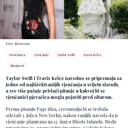
Foto: Ilustracija
vjenčanica
vjenčanje
taylor swift
travis kelce
dizajneri
Taylor Swift i Travis Kelce navodno se pripremaju za
jedno od najiščekivanijih vjenčanja u svijetu slavnih,
a sve više pažnje privlači pitanje u kakvoj bi se
vjenčanici pjevačica mogla pojaviti pred oltarom.
Prema pisanju Page Sixa, ceremonija bi se trebala
održati 3. jula u New Yorku, nakon ranijih navoda da je
vjenčanje planirano za 13. juni u Rhode Islandu. Među
uzvanicima se, prema istim izvorima, očekuju Selena