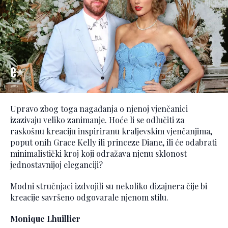
Upravo zbog toga nagađanja o njenoj vjenčanici
izazivaju veliko zanimanje. Hoće li se odlučiti za
raskošnu kreaciju inspiriranu kraljevskim vjenčanjima,
poput onih Grace Kelly ili princeze Diane, ili će odabrati
minimalistički kroj koji odražava njenu sklonost
jednostavnijoj eleganciji?
Modni stručnjaci izdvojili su nekoliko dizajnera čije bi
kreacije savršeno odgovarale njenom stilu.
Monique Lhuillier