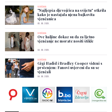
VJENČANJA
"Najljepša djevojčica na svijetu" otkrila
kako je nastajala njena bajkovita
vjenčanica
05. 08. 2026.
VJENČANJA
Ove haljine dokaz su da za ljetno
vjenčanje ne morate nositi štikle
04. 08. 2026.
VJENČANJA
Gigi Hadid i Bradley Cooper viđeni s
prstenjem: Fanovi uvjereni da su se
vjenčali
04. 08. 2026.