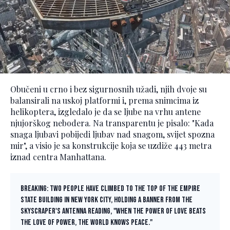
Obučeni u crno i bez sigurnosnih užadi, njih dvoje su
balansirali na uskoj platformi i, prema snimcima iz
helikoptera, izgledalo je da se ljube na vrhu antene
njujorškog nebodera. Na transparentu je pisalo: "Kada
snaga ljubavi pobijedi ljubav nad snagom, svijet spozna
mir", a visio je sa konstrukcije koja se uzdiže 443 metra
iznad centra Manhattana.
BREAKING: Two people have climbed to the top of the Empire
State Building in New York City, holding a banner from the
skyscraper's antenna reading, "When the power of love beats
the love of power, the world knows peace."