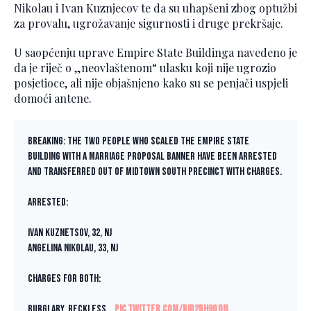
Nikolau i Ivan Kuznjecov te da su uhapšeni zbog optužbi
za provalu, ugrožavanje sigurnosti i druge prekršaje.
U saopćenju uprave Empire State Buildinga navedeno je
da je riječ o „neovlaštenom“ ulasku koji nije ugrozio
posjetioce, ali nije objašnjeno kako su se penjači uspjeli
domoći antene.
BREAKING: The two people who scaled the Empire State
Building with a marriage proposal banner have been ARRESTED
and transferred out of Midtown South Precinct with charges.
Arrested:
Ivan Kuznetsov, 32, NJ
Angelina Nikolau, 33, NJ
Charges for both:
Burglary, Reckless…
pic.twitter.com/rid2bh9QDn