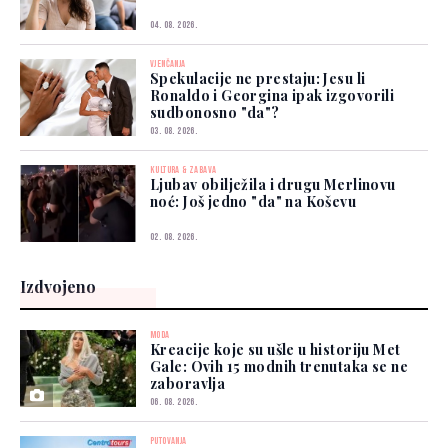
04. 08. 2026.
VJENČANJA
Spekulacije ne prestaju: Jesu li
Ronaldo i Georgina ipak izgovorili
sudbonosno "da"?
03. 08. 2026.
KULTURA & ZABAVA
Ljubav obilježila i drugu Merlinovu
noć: Još jedno "da" na Koševu
02. 08. 2026.
Izdvojeno
MODA
Kreacije koje su ušle u historiju Met
Gale: Ovih 15 modnih trenutaka se ne
zaboravlja
06. 08. 2026.
PUTOVANJA