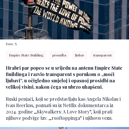
Foto: X
Empire State Building
prosidba
ljubav
transparent
Hrabri par popeo se u srijedu na antenu Empire State
Buildinga i razvio transparent s porukom o „moći
ljubavi“, u očigledno smjeloj i opasnoj prosidbi na
velikoj visini, nakon čega su ubrzo uhapšeni.
Ruski penjači, koji se predstavljaju kao Angela Nikolau i
Ivan Beerkus, poznati su iz Netflix dokumentarca iz
2024. godine „Skywalkers: A Love Story“, koji prati
njihove podvige tzv. „rooftoppinga“ i njihovu vezu.