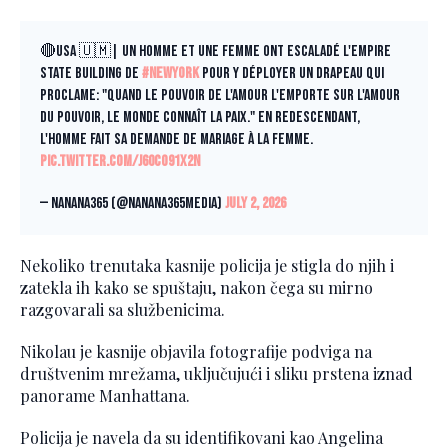
🔴USA 🇺🇲| Un homme et une femme ont escaladé l'Empire
State Building de
#NewYork
pour y déployer un drapeau qui
proclame: "Quand le pouvoir de l'amour l'emporte sur l'amour
du pouvoir, le monde connaît la paix." En redescendant,
l'homme fait sa demande de mariage à la femme.
pic.twitter.com/j60cO91X2n
— Nanana365 (@nanana365media)
July 2, 2026
Nekoliko trenutaka kasnije policija je stigla do njih i
zatekla ih kako se spuštaju, nakon čega su mirno
razgovarali sa službenicima.
Nikolau je kasnije objavila fotografije podviga na
društvenim mrežama, uključujući i sliku prstena iznad
panorame Manhattana.
Policija je navela da su identifikovani kao Angelina