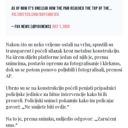
As of now it's unclear how the pair reached the top of the…
pic.twitter.com/rUPZ6nc1eK
— Fox News (@FoxNews)
July 1, 2026
Nakon što su neko vrijeme ostali na vrhu, spustili su
transparent i počeli silazak kroz metalnu konstrukciju.
Na širem dijelu platforme jedan od njih je, prema
snimcima, postavio opremu za fotografisanje i kleknuo,
dok su se potom ponovo poljubili i fotografisali, prenosi
AP.
Ubrzo su se na konstrukciju počeli penjati pripadnici
policijske jedinice za hitne intervencije kako bi ih
presreli. Policijski snimci pokazuju kako im policajac
govori: „Ne smijete biti ovdje.“
Na to je, prema snimku, uslijedio odgovor: „Zaručeni
smo.“