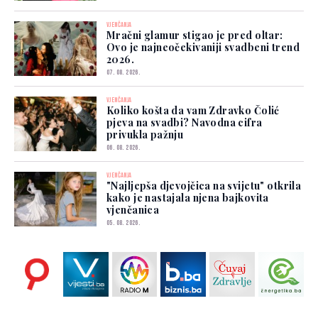
VJENČANJA
Mračni glamur stigao je pred oltar:
Ovo je najneočekivaniji svadbeni trend
2026.
07. 08. 2026.
VJENČANJA
Koliko košta da vam Zdravko Čolić
pjeva na svadbi? Navodna cifra
privukla pažnju
06. 08. 2026.
VJENČANJA
"Najljepša djevojčica na svijetu" otkrila
kako je nastajala njena bajkovita
vjenčanica
05. 08. 2026.