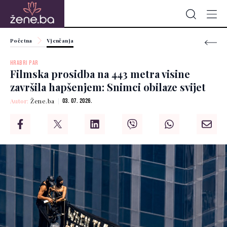
Početna
Vjenčanja
HRABRI PAR
Filmska prosidba na 443 metra visine
završila hapšenjem: Snimci obilaze svijet
Autor:
Žene.ba
03. 07. 2026.