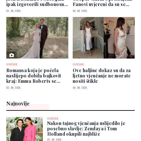
ipak izgovorili sudbonosno
Fanovi uvjereni da su se
"da"?
vjenčali
03. 08. 2026.
04. 08. 2026.
VJENČANJA
VJENČANJA
Romansa koja je počela
Ove haljine dokaz su da za
naslijepo dobila bajkovit
ljetno vjenčanje ne morate
kraj: Emma Roberts se
nositi štikle
udala
03. 08. 2026.
04. 08. 2026.
Najnovije
VJENČANJA
Nakon tajnog vjenčanja uslijedilo je
posebno slavlje: Zendaya i Tom
Holland okupili najbliže
07. 08. 2026.