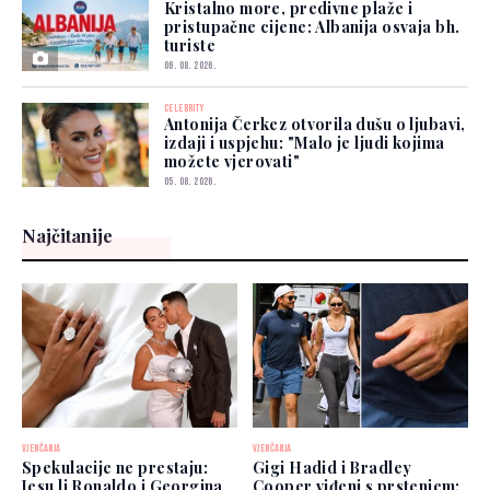
Kristalno more, predivne plaže i
pristupačne cijene: Albanija osvaja bh.
turiste
06. 08. 2026.
CELEBRITY
Antonija Čerkez otvorila dušu o ljubavi,
izdaji i uspjehu: "Malo je ljudi kojima
možete vjerovati"
05. 08. 2026.
Najčitanije
VJENČANJA
VJENČANJA
Spekulacije ne prestaju:
Gigi Hadid i Bradley
Jesu li Ronaldo i Georgina
Cooper viđeni s prstenjem: