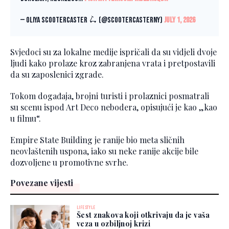
— Oliya Scootercaster 🛴 (@ScooterCasterNY)
July 1, 2026
Svjedoci su za lokalne medije ispričali da su vidjeli dvoje
ljudi kako prolaze kroz zabranjena vrata i pretpostavili
da su zaposlenici zgrade.
Tokom događaja, brojni turisti i prolaznici posmatrali
su scenu ispod Art Deco nebodera, opisujući je kao „kao
u filmu“.
Empire State Building je ranije bio meta sličnih
neovlaštenih uspona, iako su neke ranije akcije bile
dozvoljene u promotivne svrhe.
Povezane vijesti
LIFESTYLE
Šest znakova koji otkrivaju da je vaša
veza u ozbiljnoj krizi