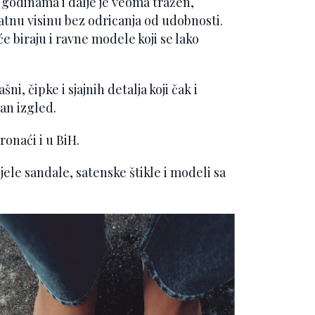
godinama i dalje je veoma tražen,
nu visinu bez odricanja od udobnosti.
 biraju i ravne modele koji se lako
i, čipke i sjajnih detalja koji čak i
an izgled.
ronaći i u BiH.
ele sandale, satenske štikle i modeli sa