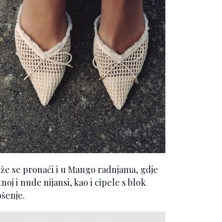
ože se pronaći i u Mango radnjama, gdje
oj i nude nijansi, kao i cipele s blok
šenje.