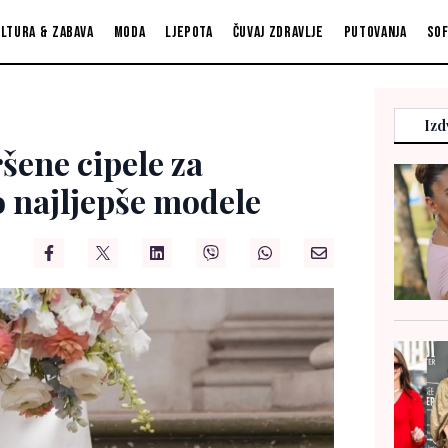
ltura & zabava
Moda
Ljepota
Čuvaj zdravlje
Putovanja
So
Izd
šene cipele za
o najljepše modele