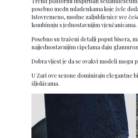
Trend platformi inspirisan sedamdesetim 
posebno među mladenkama koje žele dodat
Istovremeno, modne zaljubljenice sve češće
kombinuju s jednostavnijim vjenčanicama.
Posebno su traženi detalji poput bisera, mašn
najjednostavnijim cipelama daju glamuroz
Dobra vijest je da se ovakvi modeli mogu p
U Zari ove sezone dominiraju elegantne bij
šljokicama.