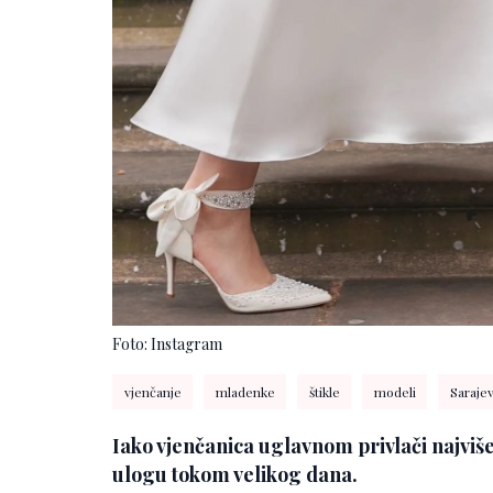
Foto: Instagram
vjenčanje
mladenke
štikle
modeli
Saraje
Iako vjenčanica uglavnom privlači najviše
ulogu tokom velikog dana.