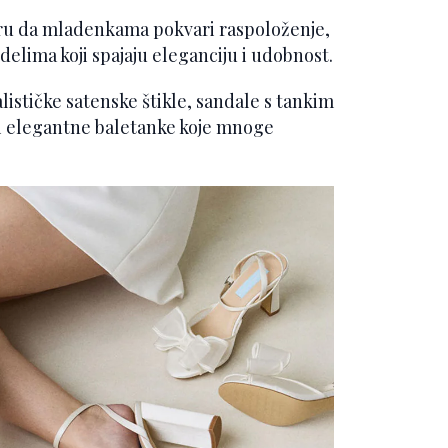
aru da mladenkama pokvari raspoloženje,
elima koji spajaju eleganciju i udobnost.
stičke satenske štikle, sandale s tankim
i i elegantne baletanke koje mnoge