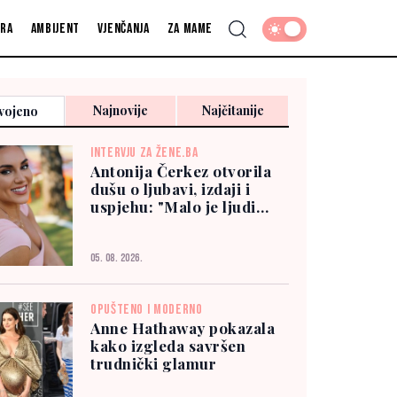
fra
Ambijent
Vjenčanja
Za mame
Najnovije
Najčitanije
vojeno
INTERVJU ZA ŽENE.BA
Antonija Čerkez otvorila
dušu o ljubavi, izdaji i
uspjehu: "Malo je ljudi
kojima možete vjerovati"
05. 08. 2026.
OPUŠTENO I MODERNO
Anne Hathaway pokazala
kako izgleda savršen
trudnički glamur