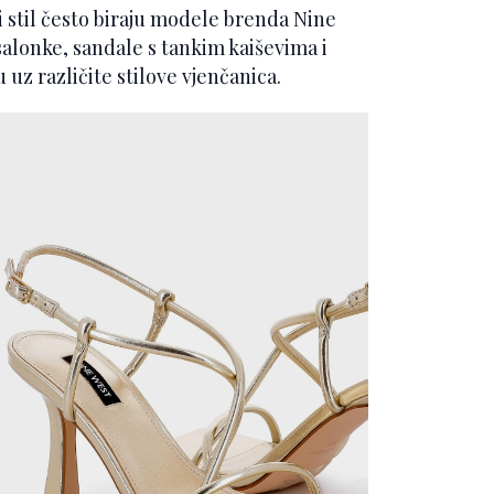
iji stil često biraju modele brenda Nine
salonke, sandale s tankim kaiševima i
 uz različite stilove vjenčanica.