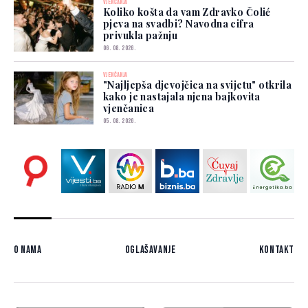
VJENČANJA
Koliko košta da vam Zdravko Čolić
pjeva na svadbi? Navodna cifra
privukla pažnju
06. 08. 2026.
VJENČANJA
"Najljepša djevojčica na svijetu" otkrila
kako je nastajala njena bajkovita
vjenčanica
05. 08. 2026.
O nama
Oglašavanje
Kontakt