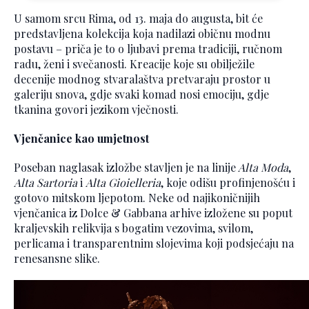
U samom srcu Rima, od 13. maja do augusta, bit će
predstavljena kolekcija koja nadilazi običnu modnu
postavu – priča je to o ljubavi prema tradiciji, ručnom
radu, ženi i svečanosti. Kreacije koje su obilježile
decenije modnog stvaralaštva pretvaraju prostor u
galeriju snova, gdje svaki komad nosi emociju, gdje
tkanina govori jezikom vječnosti.
Vjenčanice kao umjetnost
Poseban naglasak izložbe stavljen je na linije
Alta Moda
,
Alta Sartoria
i
Alta Gioielleria
, koje odišu profinjenošću i
gotovo mitskom ljepotom. Neke od najikoničnijih
vjenčanica iz Dolce & Gabbana arhive izložene su poput
kraljevskih relikvija s bogatim vezovima, svilom,
perlicama i transparentnim slojevima koji podsjećaju na
renesansne slike.