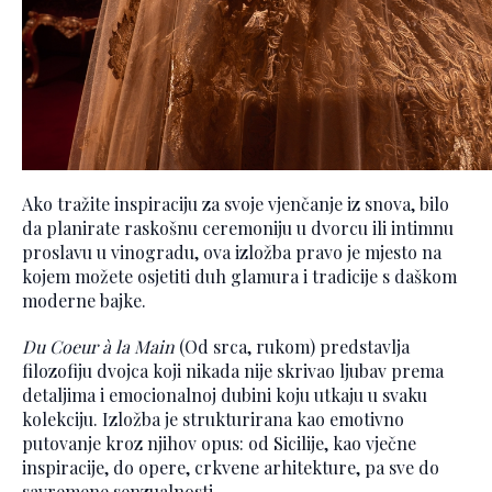
Ako tražite inspiraciju za svoje vjenčanje iz snova, bilo
da planirate raskošnu ceremoniju u dvorcu ili intimnu
proslavu u vinogradu, ova izložba pravo je mjesto na
kojem možete osjetiti duh glamura i tradicije s daškom
moderne bajke.
Du Coeur à la Main
(Od srca, rukom) predstavlja
filozofiju dvojca koji nikada nije skrivao ljubav prema
detaljima i emocionalnoj dubini koju utkaju u svaku
kolekciju. Izložba je strukturirana kao emotivno
putovanje kroz njihov opus: od Sicilije, kao vječne
inspiracije, do opere, crkvene arhitekture, pa sve do
savremene senzualnosti.