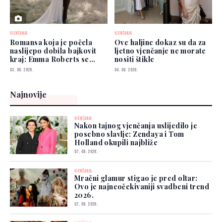
VJENČANJA
VJENČANJA
Romansa koja je počela
Ove haljine dokaz su da za
naslijepo dobila bajkovit
ljetno vjenčanje ne morate
kraj: Emma Roberts se
nositi štikle
udala
03. 08. 2026.
04. 08. 2026.
Najnovije
VJENČANJA
Nakon tajnog vjenčanja uslijedilo je
posebno slavlje: Zendaya i Tom
Holland okupili najbliže
07. 08. 2026.
VJENČANJA
Mračni glamur stigao je pred oltar:
Ovo je najneočekivaniji svadbeni trend
2026.
07. 08. 2026.