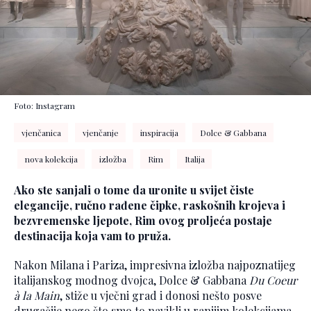
Foto: Instagram
vjenčanica
vjenčanje
inspiracija
Dolce & Gabbana
nova kolekcija
izložba
Rim
Italija
Ako ste sanjali o tome da uronite u svijet čiste
elegancije, ručno rađene čipke, raskošnih krojeva i
bezvremenske ljepote, Rim ovog proljeća postaje
destinacija koja vam to pruža.
Nakon Milana i Pariza, impresivna izložba najpoznatijeg
italijanskog modnog dvojca, Dolce & Gabbana
Du Coeur
à la Main
, stiže u vječni grad i donosi nešto posve
drugačije nego što smo to navikli u ranijim kolekcijama.