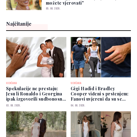
možete vjerovati"
05. 08. 2026.
Najčitanije
VJENČANJA
VJENČANJA
Spekulacije ne prestaju:
Gigi Hadid i Bradley
Jesu li Ronaldo i Georgina
Cooper viđeni s prstenjem:
ipak izgovorili sudbonosno
Fanovi uvjereni da su se
"da"?
vjenčali
03. 08. 2026.
04. 08. 2026.