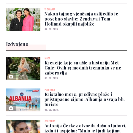
VJENČANJA
Nakon tajnog vjenčanja uslijedilo je
posebno slavlje: Zendaya i Tom
Holland okupili najbliže
07. 08. 2026.
Izdvojeno
MODA
Kreacije koje su ušle u historiju Met
Gale: Ovih 15 modnih trenutaka se ne
zaboravlja
06. 08. 2026.
PUTOVANJA
Kristalno more, predivne plaže i
pristupačne cijene: Albanija osvaja bh.
turiste
06. 08. 2026.
CELEBRITY
Antonija Čerkez otvorila dušu o ljubavi,
izdaji i uspjehu: "Malo je ljudi kojima