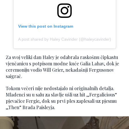
View this post on Instagram
A post shared by Haley Cavinder (@haleycavinder)
Za svoj veliki dan Haley je odabrala raskošnu čipkastu
vjenčanicu s potpisom modne kuće Galia Lahav, dok je
ceremoniju vodio Will Grier, nekadašnji Fergusonov
saigrač.
Tokom večeri nije nedostajalo ni originalnih detalja.
Mladenci su u salu za slavlje ušli uz hit „Fergalicious“
pjevačice Fergie, dok su prvi ples zaplesali uz pjesmu
„Then“ Brada Paisleyja.