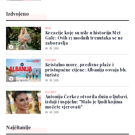
Izdvojeno
MODA
Kreacije koje su ušle u historiju Met
Gale: Ovih 15 modnih trenutaka se ne
zaboravlja
06. 08. 2026.
PUTOVANJA
Kristalno more, predivne plaže i
pristupačne cijene: Albanija osvaja bh.
turiste
06. 08. 2026.
CELEBRITY
Antonija Čerkez otvorila dušu o ljubavi,
izdaji i uspjehu: "Malo je ljudi kojima
možete vjerovati"
05. 08. 2026.
Najčitanije