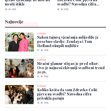
nositi štikle
svadbi? Navodna cifra
privukla pažnju
04. 08. 2026.
06. 08. 2026.
Najnovije
VJENČANJA
Nakon tajnog vjenčanja uslijedilo je
posebno slavlje: Zendaya i Tom
Holland okupili najbliže
07. 08. 2026.
VJENČANJA
Mračni glamur stigao je pred oltar:
Ovo je najneočekivaniji svadbeni trend
2026.
07. 08. 2026.
VJENČANJA
Koliko košta da vam Zdravko Čolić
pjeva na svadbi? Navodna cifra
privukla pažnju
06. 08. 2026.