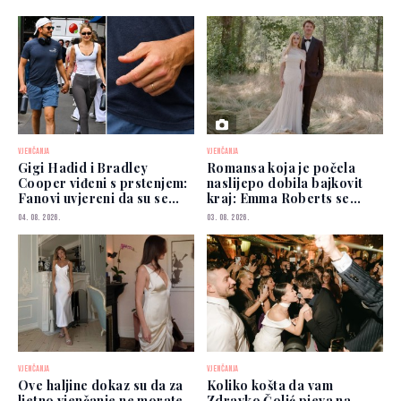
VJENČANJA
VJENČANJA
Gigi Hadid i Bradley
Romansa koja je počela
Cooper viđeni s prstenjem:
naslijepo dobila bajkovit
Fanovi uvjereni da su se
kraj: Emma Roberts se
vjenčali
udala
04. 08. 2026.
03. 08. 2026.
VJENČANJA
VJENČANJA
Ove haljine dokaz su da za
Koliko košta da vam
ljetno vjenčanje ne morate
Zdravko Čolić pjeva na