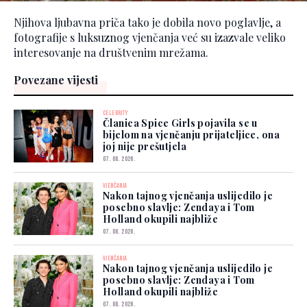
Njihova ljubavna priča tako je dobila novo poglavlje, a
fotografije s luksuznog vjenčanja već su izazvale veliko
interesovanje na društvenim mrežama.
Povezane vijesti
CELEBRITY
Članica Spice Girls pojavila se u
bijelom na vjenčanju prijateljice, ona
joj nije prešutjela
07. 08. 2026.
VJENČANJA
Nakon tajnog vjenčanja uslijedilo je
posebno slavlje: Zendaya i Tom
Holland okupili najbliže
07. 08. 2026.
VJENČANJA
Nakon tajnog vjenčanja uslijedilo je
posebno slavlje: Zendaya i Tom
Holland okupili najbliže
07. 08. 2026.