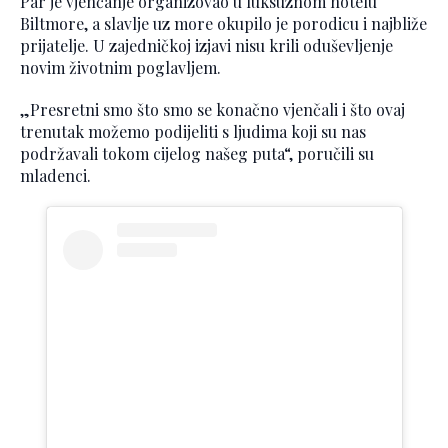
Par je vjenčanje organizovao u luksuznom hotelu
Biltmore, a slavlje uz more okupilo je porodicu i najbliže
prijatelje. U zajedničkoj izjavi nisu krili oduševljenje
novim životnim poglavljem.
„Presretni smo što smo se konačno vjenčali i što ovaj
trenutak možemo podijeliti s ljudima koji su nas
podržavali tokom cijelog našeg puta“, poručili su
mladenci.