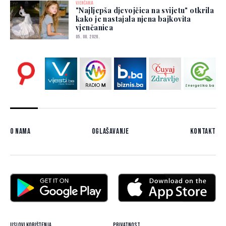
VJENČANJA
"Najljepša djevojčica na svijetu" otkrila
kako je nastajala njena bajkovita
vjenčanica
05. 08. 2026.
O nama
Oglašavanje
Kontakt
Uslovi korištenja
Privatnost