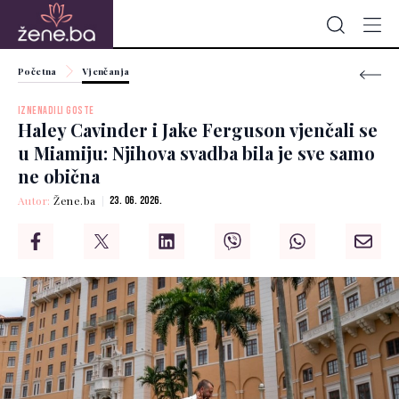
Početna
Vjenčanja
IZNENADILI GOSTE
Haley Cavinder i Jake Ferguson vjenčali se
u Miamiju: Njihova svadba bila je sve samo
ne obična
Autor:
Žene.ba
23. 06. 2026.