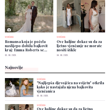
VJENČANJA
VJENČANJA
Romansa koja je počela
Ove haljine dokaz su da za
naslijepo dobila bajkovit
ljetno vjenčanje ne morate
kraj: Emma Roberts se
nositi štikle
udala
03. 08. 2026.
04. 08. 2026.
Najnovije
VJENČANJA
"Najljepša djevojčica na svijetu" otkrila
kako je nastajala njena bajkovita
vjenčanica
05. 08. 2026.
VJENČANJA
Ove haljine dokaz su da za ljetno