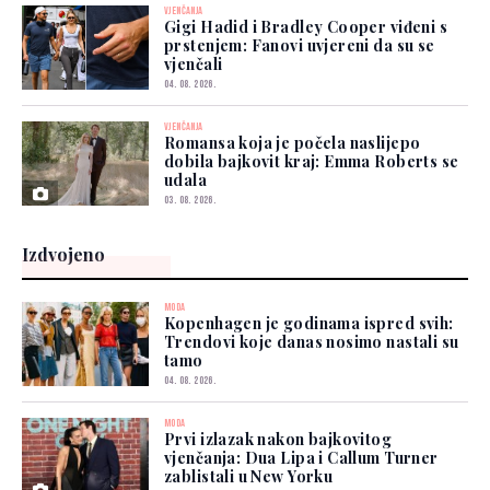
VJENČANJA
Gigi Hadid i Bradley Cooper viđeni s
prstenjem: Fanovi uvjereni da su se
vjenčali
04. 08. 2026.
VJENČANJA
Romansa koja je počela naslijepo
dobila bajkovit kraj: Emma Roberts se
udala
03. 08. 2026.
Izdvojeno
MODA
Kopenhagen je godinama ispred svih:
Trendovi koje danas nosimo nastali su
tamo
04. 08. 2026.
MODA
Prvi izlazak nakon bajkovitog
vjenčanja: Dua Lipa i Callum Turner
zablistali u New Yorku