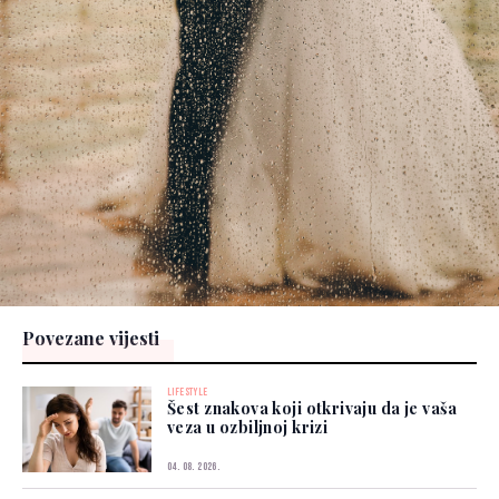
Povezane vijesti
LIFESTYLE
Šest znakova koji otkrivaju da je vaša
veza u ozbiljnoj krizi
04. 08. 2026.