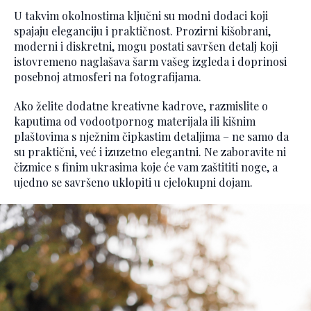
U takvim okolnostima ključni su modni dodaci koji
spajaju eleganciju i praktičnost. Prozirni kišobrani,
moderni i diskretni, mogu postati savršen detalj koji
istovremeno naglašava šarm vašeg izgleda i doprinosi
posebnoj atmosferi na fotografijama.
Ako želite dodatne kreativne kadrove, razmislite o
kaputima od vodootpornog materijala ili kišnim
plaštovima s nježnim čipkastim detaljima – ne samo da
su praktični, već i izuzetno elegantni. Ne zaboravite ni
čizmice s finim ukrasima koje će vam zaštititi noge, a
ujedno se savršeno uklopiti u cjelokupni dojam.