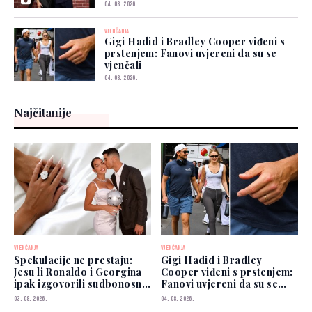
04. 08. 2026.
VJENČANJA
Gigi Hadid i Bradley Cooper viđeni s
prstenjem: Fanovi uvjereni da su se
vjenčali
04. 08. 2026.
Najčitanije
VJENČANJA
VJENČANJA
Spekulacije ne prestaju:
Gigi Hadid i Bradley
Jesu li Ronaldo i Georgina
Cooper viđeni s prstenjem:
ipak izgovorili sudbonosno
Fanovi uvjereni da su se
"da"?
vjenčali
03. 08. 2026.
04. 08. 2026.