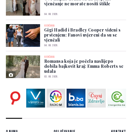
vjenčanje ne morate nositi štikle
04. 08. 2026.
VJENČANJA
Gigi Hadid i Bradley Cooper viđeni s
prstenjem: Fanovi uvjereni da su se
vjenčali
04. 08. 2026.
VJENČANJA
Romansa koja je počela naslijepo
dobila bajkovit kraj: Emma Roberts se
udala
03. 08. 2026.
O nama
Oglašavanje
Kontakt