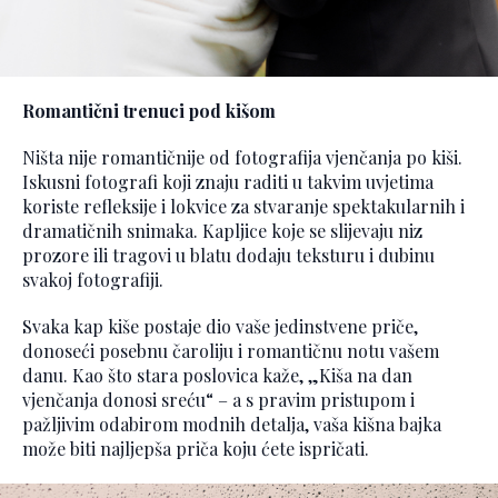
Romantični trenuci pod kišom
Ništa nije romantičnije od fotografija vjenčanja po kiši.
Iskusni fotografi koji znaju raditi u takvim uvjetima
koriste refleksije i lokvice za stvaranje spektakularnih i
dramatičnih snimaka. Kapljice koje se slijevaju niz
prozore ili tragovi u blatu dodaju teksturu i dubinu
svakoj fotografiji.
Svaka kap kiše postaje dio vaše jedinstvene priče,
donoseći posebnu čaroliju i romantičnu notu vašem
danu. Kao što stara poslovica kaže, „Kiša na dan
vjenčanja donosi sreću“ – a s pravim pristupom i
pažljivim odabirom modnih detalja, vaša kišna bajka
može biti najljepša priča koju ćete ispričati.