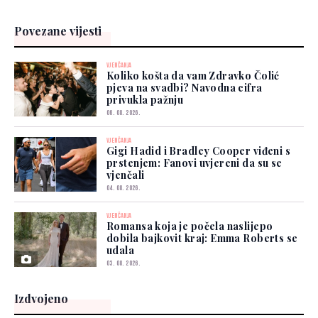
Povezane vijesti
VJENČANJA
Koliko košta da vam Zdravko Čolić
pjeva na svadbi? Navodna cifra
privukla pažnju
06. 08. 2026.
VJENČANJA
Gigi Hadid i Bradley Cooper viđeni s
prstenjem: Fanovi uvjereni da su se
vjenčali
04. 08. 2026.
VJENČANJA
Romansa koja je počela naslijepo
dobila bajkovit kraj: Emma Roberts se
udala
03. 08. 2026.
Izdvojeno