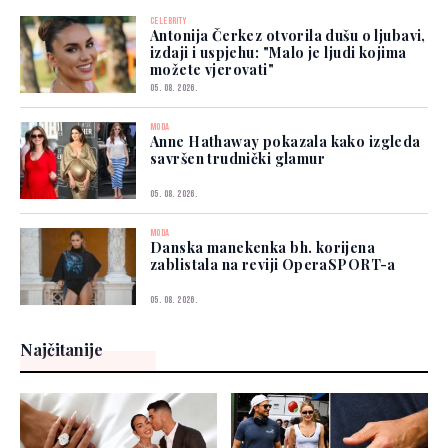
CELEBRITY
Antonija Čerkez otvorila dušu o ljubavi,
izdaji i uspjehu: "Malo je ljudi kojima
možete vjerovati"
05. 08. 2026.
MODA
Anne Hathaway pokazala kako izgleda
savršen trudnički glamur
05. 08. 2026.
MODA
Danska manekenka bh. korijena
zablistala na reviji OperaSPORT-a
05. 08. 2026.
Najčitanije