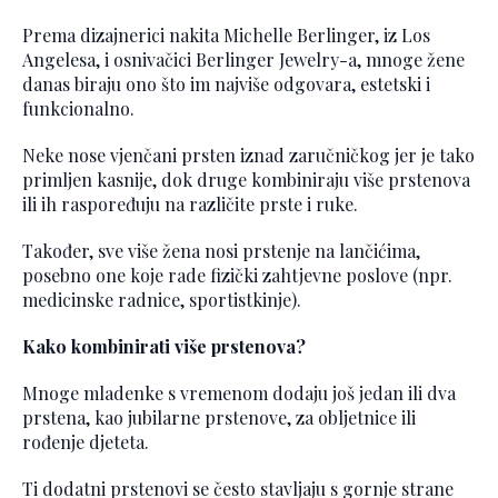
Prema dizajnerici nakita Michelle Berlinger, iz Los
Angelesa, i osnivačici Berlinger Jewelry-a, mnoge žene
danas biraju ono što im najviše odgovara, estetski i
funkcionalno.
Neke nose vjenčani prsten iznad zaručničkog jer je tako
primljen kasnije, dok druge kombiniraju više prstenova
ili ih raspoređuju na različite prste i ruke.
Također, sve više žena nosi prstenje na lančićima,
posebno one koje rade fizički zahtjevne poslove (npr.
medicinske radnice, sportistkinje).
Kako kombinirati više prstenova?
Mnoge mladenke s vremenom dodaju još jedan ili dva
prstena, kao jubilarne prstenove, za obljetnice ili
rođenje djeteta.
Ti dodatni prstenovi se često stavljaju s gornje strane