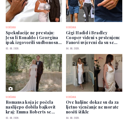
VJENČANJA
VJENČANJA
Spekulacije ne prestaju:
Gigi Hadid i Bradley
Jesu li Ronaldo i Georgina
Cooper viđeni s prstenjem:
ipak izgovorili sudbonosno
Fanovi uvjereni da su se
"da"?
vjenčali
03. 08. 2026.
04. 08. 2026.
VJENČANJA
VJENČANJA
Romansa koja je počela
Ove haljine dokaz su da za
naslijepo dobila bajkovit
ljetno vjenčanje ne morate
kraj: Emma Roberts se
nositi štikle
udala
03. 08. 2026.
04. 08. 2026.