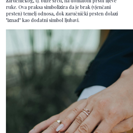
zaručničkog, tj. bliže srcu, na domalom prstu lijeve
ruke. Ova praksa simbolizira da je brak (vjenčani
prsten) temelj odnosa, dok zaručnički prsten dolazi
"iznad" kao dodatni simbol ljubavi.