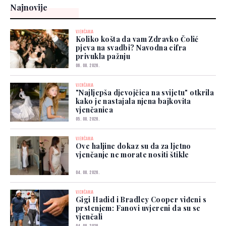
Najnovije
VJENČANJA
Koliko košta da vam Zdravko Čolić
pjeva na svadbi? Navodna cifra
privukla pažnju
06. 08. 2026.
VJENČANJA
"Najljepša djevojčica na svijetu" otkrila
kako je nastajala njena bajkovita
vjenčanica
05. 08. 2026.
VJENČANJA
Ove haljine dokaz su da za ljetno
vjenčanje ne morate nositi štikle
04. 08. 2026.
VJENČANJA
Gigi Hadid i Bradley Cooper viđeni s
prstenjem: Fanovi uvjereni da su se
vjenčali