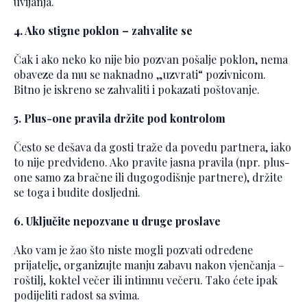
uvijanja.
4. Ako stigne poklon – zahvalite se
Čak i ako neko ko nije bio pozvan pošalje poklon, nema
obaveze da mu se naknadno „uzvrati“ pozivnicom.
Bitno je iskreno se zahvaliti i pokazati poštovanje.
5. Plus-one pravila držite pod kontrolom
Često se dešava da gosti traže da povedu partnera, iako
to nije predviđeno. Ako pravite jasna pravila (npr. plus-
one samo za bračne ili dugogodišnje partnere), držite
se toga i budite dosljedni.
6. Uključite nepozvane u druge proslave
Ako vam je žao što niste mogli pozvati određene
prijatelje, organizujte manju zabavu nakon vjenčanja –
roštilj, koktel večer ili intimnu večeru. Tako ćete ipak
podijeliti radost sa svima.