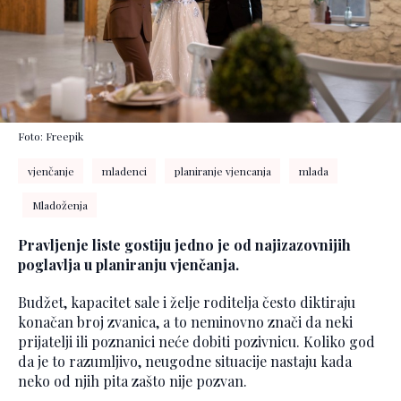
Foto: Freepik
vjenčanje
mladenci
planiranje vjencanja
mlada
Mladoženja
Pravljenje liste gostiju jedno je od najizazovnijih
poglavlja u planiranju vjenčanja.
Budžet, kapacitet sale i želje roditelja često diktiraju
konačan broj zvanica, a to neminovno znači da neki
prijatelji ili poznanici neće dobiti pozivnicu. Koliko god
da je to razumljivo, neugodne situacije nastaju kada
neko od njih pita zašto nije pozvan.