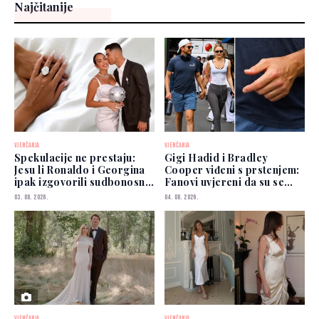
Najčitanije
VJENČANJA
VJENČANJA
Spekulacije ne prestaju:
Gigi Hadid i Bradley
Jesu li Ronaldo i Georgina
Cooper viđeni s prstenjem:
ipak izgovorili sudbonosno
Fanovi uvjereni da su se
"da"?
vjenčali
03. 08. 2026.
04. 08. 2026.
VJENČANJA
VJENČANJA