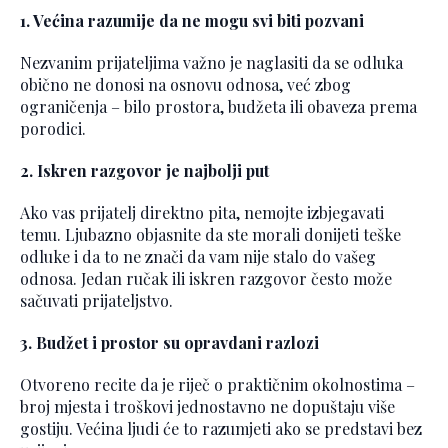
1. Većina razumije da ne mogu svi biti pozvani
Nezvanim prijateljima važno je naglasiti da se odluka
obično ne donosi na osnovu odnosa, već zbog
ograničenja – bilo prostora, budžeta ili obaveza prema
porodici.
2. Iskren razgovor je najbolji put
Ako vas prijatelj direktno pita, nemojte izbjegavati
temu. Ljubazno objasnite da ste morali donijeti teške
odluke i da to ne znači da vam nije stalo do vašeg
odnosa. Jedan ručak ili iskren razgovor često može
sačuvati prijateljstvo.
3. Budžet i prostor su opravdani razlozi
Otvoreno recite da je riječ o praktičnim okolnostima –
broj mjesta i troškovi jednostavno ne dopuštaju više
gostiju. Većina ljudi će to razumjeti ako se predstavi bez