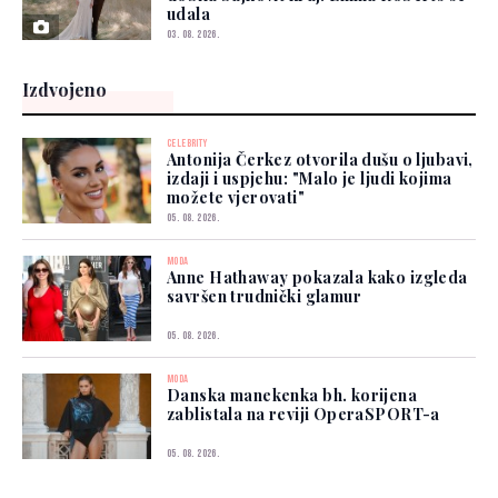
udala
03. 08. 2026.
Izdvojeno
CELEBRITY
Antonija Čerkez otvorila dušu o ljubavi,
izdaji i uspjehu: "Malo je ljudi kojima
možete vjerovati"
05. 08. 2026.
MODA
Anne Hathaway pokazala kako izgleda
savršen trudnički glamur
05. 08. 2026.
MODA
Danska manekenka bh. korijena
zablistala na reviji OperaSPORT-a
05. 08. 2026.