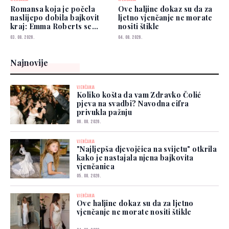
Romansa koja je počela
Ove haljine dokaz su da za
naslijepo dobila bajkovit
ljetno vjenčanje ne morate
kraj: Emma Roberts se
nositi štikle
udala
03. 08. 2026.
04. 08. 2026.
Najnovije
VJENČANJA
Koliko košta da vam Zdravko Čolić
pjeva na svadbi? Navodna cifra
privukla pažnju
06. 08. 2026.
VJENČANJA
"Najljepša djevojčica na svijetu" otkrila
kako je nastajala njena bajkovita
vjenčanica
05. 08. 2026.
VJENČANJA
Ove haljine dokaz su da za ljetno
vjenčanje ne morate nositi štikle