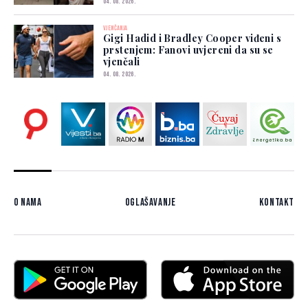
04. 08. 2026.
VJENČANJA
Gigi Hadid i Bradley Cooper viđeni s
prstenjem: Fanovi uvjereni da su se
vjenčali
04. 08. 2026.
O nama
Oglašavanje
Kontakt