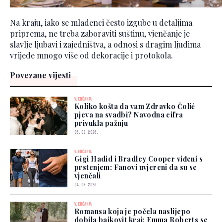
Na kraju, iako se mladenci često izgube u detaljima
priprema, ne treba zaboraviti suštinu, vjenčanje je
slavlje ljubavi i zajedništva, a odnosi s dragim ljudima
vrijede mnogo više od dekoracije i protokola.
Povezane vijesti
VJENČANJA
Koliko košta da vam Zdravko Čolić
pjeva na svadbi? Navodna cifra
privukla pažnju
06. 08. 2026.
VJENČANJA
Gigi Hadid i Bradley Cooper viđeni s
prstenjem: Fanovi uvjereni da su se
vjenčali
04. 08. 2026.
VJENČANJA
Romansa koja je počela naslijepo
dobila bajkovit kraj: Emma Roberts se