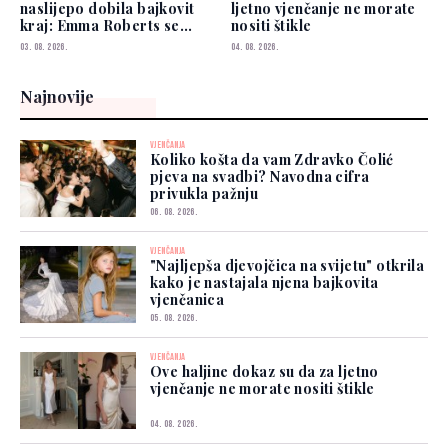
naslijepo dobila bajkovit
ljetno vjenčanje ne morate
kraj: Emma Roberts se
nositi štikle
udala
03. 08. 2026.
04. 08. 2026.
Najnovije
VJENČANJA
Koliko košta da vam Zdravko Čolić
pjeva na svadbi? Navodna cifra
privukla pažnju
06. 08. 2026.
VJENČANJA
"Najljepša djevojčica na svijetu" otkrila
kako je nastajala njena bajkovita
vjenčanica
05. 08. 2026.
VJENČANJA
Ove haljine dokaz su da za ljetno
vjenčanje ne morate nositi štikle
04. 08. 2026.