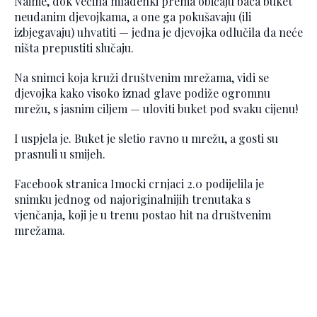
Naime, dok većina mladenki prema običaju baca buket
neudanim djevojkama, a one ga pokušavaju (ili
izbjegavaju) uhvatiti — jedna je djevojka odlučila da neće
ništa prepustiti slučaju.
Na snimci koja kruži društvenim mrežama, vidi se
djevojka kako visoko iznad glave podiže ogromnu
mrežu, s jasnim ciljem — uloviti buket pod svaku cijenu!
I uspjela je. Buket je sletio ravno u mrežu, a gosti su
prasnuli u smijeh.
Facebook stranica Imocki crnjaci 2.0 podijelila je
snimku jednog od najoriginalnijih trenutaka s
vjenčanja, koji je u trenu postao hit na društvenim
mrežama.