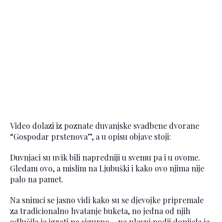
Video dolazi iz poznate duvanjske svadbene dvorane
“Gospodar prstenova”, a u opisu objave stoji:
Duvnjaci su uvik bili napredniji u svemu pa i u ovome.
Gledam ovo, a mislim na Ljubuški i kako ovo njima nije
palo na pamet.
Na snimci se jasno vidi kako su se djevojke pripremale
za tradicionalno hvatanje buketa, no jedna od njih
odlučila je igrati na sigurno – na plesni podij donijela je