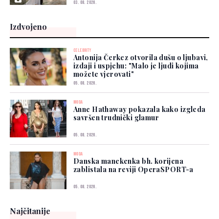
03. 08. 2026.
Izdvojeno
CELEBRITY
Antonija Čerkez otvorila dušu o ljubavi,
izdaji i uspjehu: "Malo je ljudi kojima
možete vjerovati"
05. 08. 2026.
MODA
Anne Hathaway pokazala kako izgleda
savršen trudnički glamur
05. 08. 2026.
MODA
Danska manekenka bh. korijena
zablistala na reviji OperaSPORT-a
05. 08. 2026.
Najčitanije