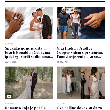
VJENČANJA
VJENČANJA
Spekulacije ne prestaju:
Gigi Hadid i Bradley
Jesu li Ronaldo i Georgina
Cooper viđeni s prstenjem:
ipak izgovorili sudbonosno
Fanovi uvjereni da su se
"da"?
vjenčali
03. 08. 2026.
04. 08. 2026.
VJENČANJA
VJENČANJA
Romansa koja je počela
Ove haljine dokaz su da za