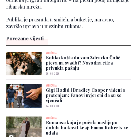
ribarsku mrežu.
Publika je prasnula u smijeh, a buket je, naravno,
završio upravo u njezinim rukama.
Povezane vijesti
VJENČANJA
Koliko košta da vam Zdravko Čolić
pjeva na svadbi? Navodna cifra
privukla pažnju
06. 08. 2026.
VJENČANJA
Gigi Hadid i Bradley Cooper viđeni s
prstenjem: Fanovi uvjereni da su se
vjenčali
04. 08. 2026.
VJENČANJA
Romansa koja je počela naslijepo
dobila bajkovit kraj: Emma Roberts se
udala