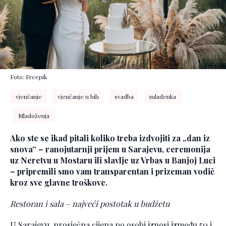
Foto: Freepik
vjenčanje
vjenčanje u bih
svadba
mladenka
Mladoženja
Ako ste se ikad pitali koliko treba izdvojiti za „dan iz
snova“ – ranojutarnji prijem u Sarajevu, ceremonija
uz Neretvu u Mostaru ili slavlje uz Vrbas u Banjoj Luci
– pripremili smo vam transparentan i prizeman vodič
kroz sve glavne troškove.
Restoran i sala – najveći postotak u budžetu
U Sarajevu, prosječna cijena po osobi iznosi između 50 i