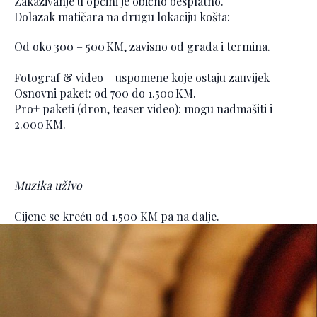
Zakazivanje u općini je obično besplatno.
Dolazak matičara na drugu lokaciju košta:
Od oko 300 – 500 KM, zavisno od grada i termina.
Fotograf & video – uspomene koje ostaju zauvijek
Osnovni paket: od 700 do 1.500 KM.
Pro+ paketi (dron, teaser video): mogu nadmašiti i
2.000 KM.
Muzika uživo
Cijene se kreću od 1.500 KM pa na dalje.