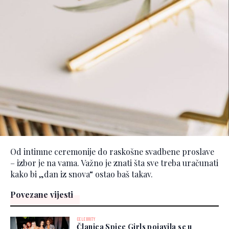
Od intimne ceremonije do raskošne svadbene proslave
– izbor je na vama. Važno je znati šta sve treba uračunati
kako bi „dan iz snova“ ostao baš takav.
Povezane vijesti
CELEBRITY
Članica Spice Girls pojavila se u