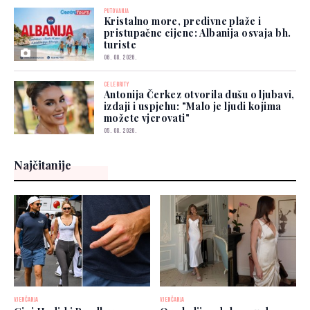
PUTOVANJA
Kristalno more, predivne plaže i
pristupačne cijene: Albanija osvaja bh.
turiste
06. 08. 2026.
CELEBRITY
Antonija Čerkez otvorila dušu o ljubavi,
izdaji i uspjehu: "Malo je ljudi kojima
možete vjerovati"
05. 08. 2026.
Najčitanije
VJENČANJA
VJENČANJA