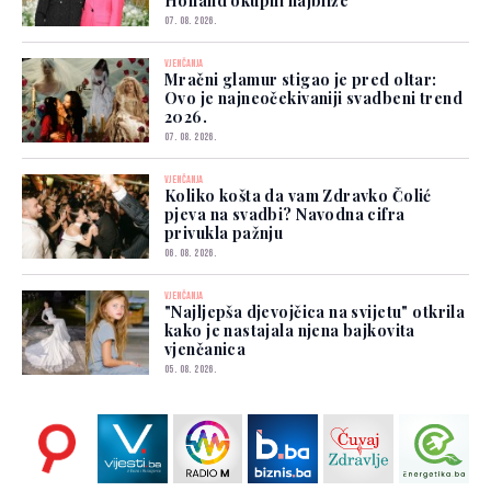
Holland okupili najbliže
07. 08. 2026.
VJENČANJA
Mračni glamur stigao je pred oltar:
Ovo je najneočekivaniji svadbeni trend
2026.
07. 08. 2026.
VJENČANJA
Koliko košta da vam Zdravko Čolić
pjeva na svadbi? Navodna cifra
privukla pažnju
06. 08. 2026.
VJENČANJA
"Najljepša djevojčica na svijetu" otkrila
kako je nastajala njena bajkovita
vjenčanica
05. 08. 2026.