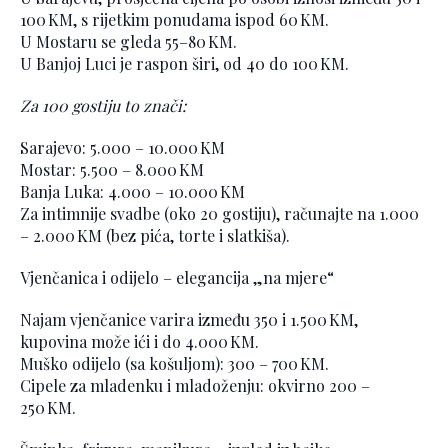
100 KM, s rijetkim ponudama ispod 60 KM.
U Mostaru se gleda 55–80 KM.
U Banjoj Luci je raspon širi, od 40 do 100 KM.
Za 100 gostiju to znači:
Sarajevo: 5.000 – 10.000 KM
Mostar: 5.500 – 8.000 KM
Banja Luka: 4.000 – 10.000 KM
Za intimnije svadbe (oko 20 gostiju), računajte na 1.000
– 2.000 KM (bez pića, torte i slatkiša).
Vjenčanica i odijelo – elegancija „na mjere“
Najam vjenčanice varira između 350 i 1.500 KM,
kupovina može ići i do 4.000 KM.
Muško odijelo (sa košuljom): 300 – 700 KM.
Cipele za mladenku i mladoženju: okvirno 200 –
250 KM.