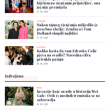
bijelom na vjenčanju prijateljice, ona
joj nije prešutjela
07. 08. 2026.
VJENČANJA
Nakon tajnog vjenčanja uslijedilo je
posebno slavlje: Zendaya i Tom
Holland okupili najbliže
07. 08. 2026.
VJENČANJA
Koliko košta da vam Zdravko Čolić
pjeva na svadbi? Navodna cifra
privukla pažnju
06. 08. 2026.
Izdvojeno
MODA
Kreacije koje su ušle u historiju Met
Gale: Ovih 15 modnih trenutaka se ne
zaboravlja
06. 08. 2026.