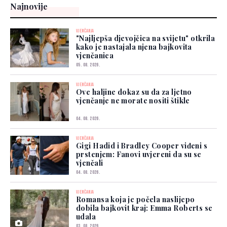
Najnovije
VJENČANJA
"Najljepša djevojčica na svijetu" otkrila
kako je nastajala njena bajkovita
vjenčanica
05. 08. 2026.
VJENČANJA
Ove haljine dokaz su da za ljetno
vjenčanje ne morate nositi štikle
04. 08. 2026.
VJENČANJA
Gigi Hadid i Bradley Cooper viđeni s
prstenjem: Fanovi uvjereni da su se
vjenčali
04. 08. 2026.
VJENČANJA
Romansa koja je počela naslijepo
dobila bajkovit kraj: Emma Roberts se
udala
03. 08. 2026.