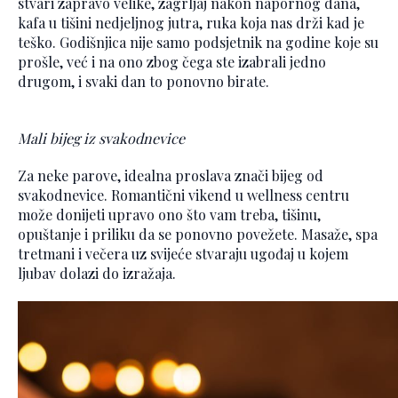
stvari zapravo velike, zagrljaj nakon napornog dana,
kafa u tišini nedjeljnog jutra, ruka koja nas drži kad je
teško. Godišnjica nije samo podsjetnik na godine koje su
prošle, već i na ono zbog čega ste izabrali jedno
drugom, i svaki dan to ponovno birate.
Mali bijeg iz svakodnevice
Za neke parove, idealna proslava znači bijeg od
svakodnevice. Romantični vikend u wellness centru
može donijeti upravo ono što vam treba, tišinu,
opuštanje i priliku da se ponovno povežete. Masaže, spa
tretmani i večera uz svijeće stvaraju ugođaj u kojem
ljubav dolazi do izražaja.