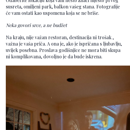
Odaberite lokaciju koja vam nešto znači mjesto prvog
susreta, omiljeni park, balkon vašeg stana. Fotografije
će vam ostati kao uspomena koja se ne briše.
Neka govori srce, a ne budžet
Na kraju, nije važan restoran, destinacija ni trošak ,
važna je vaša priča. A ona je, ako je ispričana s ljubavlju,
uvijek posebna. Proslava godišnjice ne mora biti skupa
ni komplikovana, dovoljno je da bude iskrena.