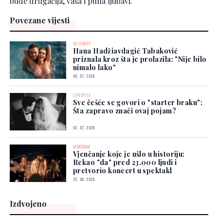
bude drugačija, vaša i puna ljubavi.
Povezane vijesti
CELEBRITY
Hana Hadžiavdagić Tabaković
priznala kroz šta je prolazila: "Nije bilo
nimalo lako"
08. 07. 2026.
LIFESTYLE
Sve češće se govori o "starter braku":
Šta zapravo znači ovaj pojam?
02. 07. 2026.
VJENČANJA
Vjenčanje koje je ušlo u historiju:
Rekao "da" pred 23.000 ljudi i
pretvorio koncert u spektakl
29. 06. 2026.
Izdvojeno