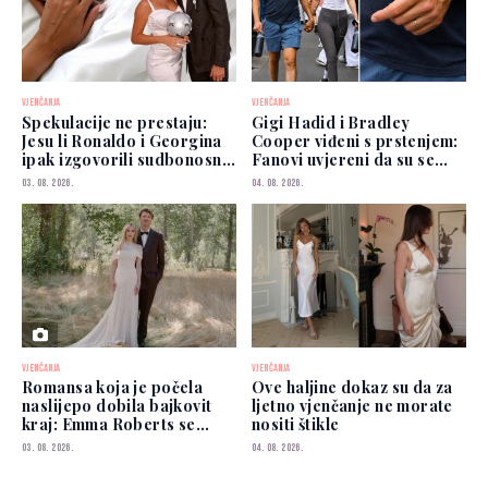
VJENČANJA
VJENČANJA
Spekulacije ne prestaju:
Gigi Hadid i Bradley
Jesu li Ronaldo i Georgina
Cooper viđeni s prstenjem:
ipak izgovorili sudbonosno
Fanovi uvjereni da su se
"da"?
vjenčali
03. 08. 2026.
04. 08. 2026.
VJENČANJA
VJENČANJA
Romansa koja je počela
Ove haljine dokaz su da za
naslijepo dobila bajkovit
ljetno vjenčanje ne morate
kraj: Emma Roberts se
nositi štikle
udala
03. 08. 2026.
04. 08. 2026.