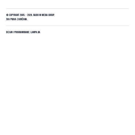
© Copyright 2005. - 2026. Radio M Media Group.
Sva prava zadržana.
Dizajn i programiranje:
Lampa.ba