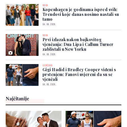
MODA
Kopenhagen je godinama ispred svih:
Trendovi koje danas nosimo nastali su
tamo
04. 08. 2026.
MODA
Prvi izlazak nakon bajkovitog
vjenčanja: Dua Lipa i Callum Turner
zablistali u New Yorku
04. 08. 2026.
VJENČANJA
Gigi Hadid i Bradley Cooper viđeni s
prstenjem: Fanovi uvjereni da su se
vjenčali
04. 08. 2026.
Najčitanije