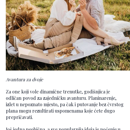
Avantura za dvoje
Za one koji vole dinamične trenutke, godišnjica je
odličan povod za zajedničku avanturu. Planinarenje,
izlet u nepoznato mjesto, pa čak i putovanje bez čvrstog
plana mogu rezultirati uspomenama koje ćete dugo
prepričavati.
Još jedna neobična, a sve popularnija ideja je noćenje u