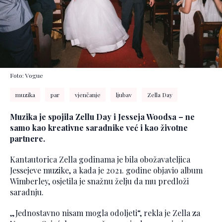
Foto: Vogue
muzika
par
vjenčanje
ljubav
Zella Day
Muzika je spojila Zellu Day i Jesseja Woodsa – ne
samo kao kreativne saradnike već i kao životne
partnere.
Kantautorica Zella godinama je bila obožavateljica
Jessejeve muzike, a kada je 2021. godine objavio album
Wimberley, osjetila je snažnu želju da mu predloži
saradnju.
„Jednostavno nisam mogla odoljeti“, rekla je Zella za