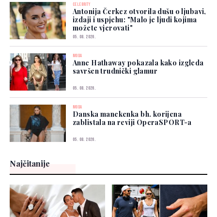
CELEBRITY
Antonija Čerkez otvorila dušu o ljubavi,
izdaji i uspjehu: "Malo je ljudi kojima
možete vjerovati"
05. 08. 2026.
MODA
Anne Hathaway pokazala kako izgleda
savršen trudnički glamur
05. 08. 2026.
MODA
Danska manekenka bh. korijena
zablistala na reviji OperaSPORT-a
05. 08. 2026.
Najčitanije