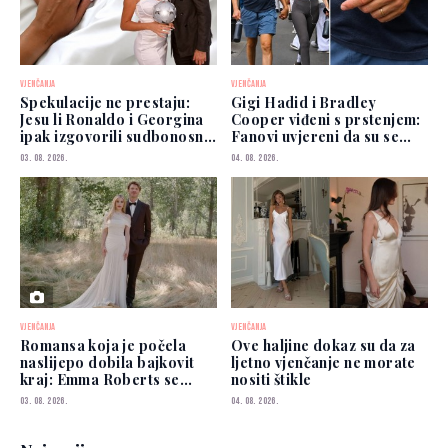
VJENČANJA
VJENČANJA
Spekulacije ne prestaju:
Gigi Hadid i Bradley
Jesu li Ronaldo i Georgina
Cooper viđeni s prstenjem:
ipak izgovorili sudbonosno
Fanovi uvjereni da su se
"da"?
vjenčali
03. 08. 2026.
04. 08. 2026.
VJENČANJA
VJENČANJA
Romansa koja je počela
Ove haljine dokaz su da za
naslijepo dobila bajkovit
ljetno vjenčanje ne morate
kraj: Emma Roberts se
nositi štikle
udala
03. 08. 2026.
04. 08. 2026.