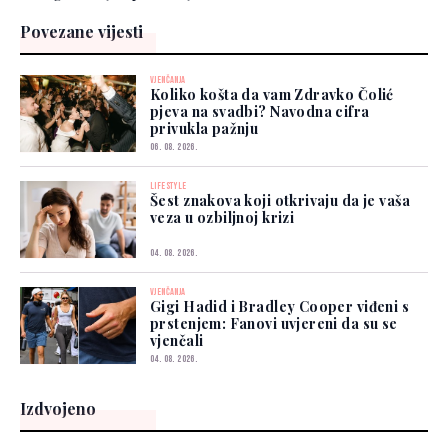
Povezane vijesti
VJENČANJA
Koliko košta da vam Zdravko Čolić
pjeva na svadbi? Navodna cifra
privukla pažnju
06. 08. 2026.
LIFESTYLE
Šest znakova koji otkrivaju da je vaša
veza u ozbiljnoj krizi
04. 08. 2026.
VJENČANJA
Gigi Hadid i Bradley Cooper viđeni s
prstenjem: Fanovi uvjereni da su se
vjenčali
04. 08. 2026.
Izdvojeno