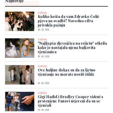
Najnovije
VJENČANJA
Koliko košta da vam Zdravko Čolić
pjeva na svadbi? Navodna cifra
privukla pažnju
06. 08. 2026.
VJENČANJA
"Najljepša djevojčica na svijetu" otkrila
kako je nastajala njena bajkovita
vjenčanica
05. 08. 2026.
VJENČANJA
Ove haljine dokaz su da za ljetno
vjenčanje ne morate nositi štikle
04. 08. 2026.
VJENČANJA
Gigi Hadid i Bradley Cooper viđeni s
prstenjem: Fanovi uvjereni da su se
vjenčali
04. 08. 2026.