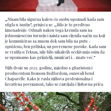
„Nisam bila sigurna kakvu ću osobu upoznati kada sam
stigla u Austin“, prisjeća se. „Bilo je to predivno
iznenađenje. Odmah nakon toga krenula sam na
jednomjesečnu turneju i zaista sam cijenila način na koji
je komunicirao sa mnom dok sam bila na putu –
opušteno, bez pritiska, uz povremene poruke. Kada sam
se vratila u Teksas, nije bilo nikakvih očekivanja osim da
se upoznamo kao prijatelji, muzičari i... znate već.“
Njih dvoje su 2023. godine, zajedno s gitaristom i
producentom Beauom Bedfordom, osnovali bend
Chaparelle. Kako je rasla njihova profesionalna i
kreativna povezanost, tako se razvijala i ljubavna priča.