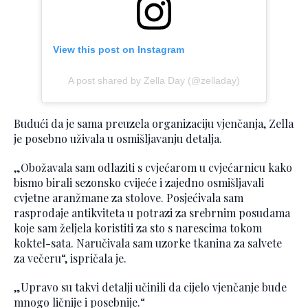
View this post on Instagram
A post shared by Zella Day (@zelladay)
Budući da je sama preuzela organizaciju vjenčanja, Zella
je posebno uživala u osmišljavanju detalja.
„Obožavala sam odlaziti s cvjećarom u cvjećarnicu kako
bismo birali sezonsko cvijeće i zajedno osmišljavali
cvjetne aranžmane za stolove. Posjećivala sam
rasprodaje antikviteta u potrazi za srebrnim posudama
koje sam željela koristiti za sto s narescima tokom
koktel-sata. Naručivala sam uzorke tkanina za salvete
za večeru“, ispričala je.
„Upravo su takvi detalji učinili da cijelo vjenčanje bude
mnogo ličnije i posebnije.“