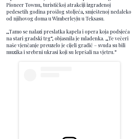
Pioneer Townu, turističkoj atrakciji izgrađenoj
pedesetih godina prošlog stoljeća, smještenoj nedaleko
od njihovog doma u Wimberleyju u Teksasu.
„Tamo se nalazi preslatka kapela i opera koja podsjeća
na stari gradski trg“, objasnila je mladenka. „Te večeri
naše vjenčanje preuzelo je cijeli gradić – svuda su bili
muzika i srebrni ukrasi koji su lepršali na vjetru.“