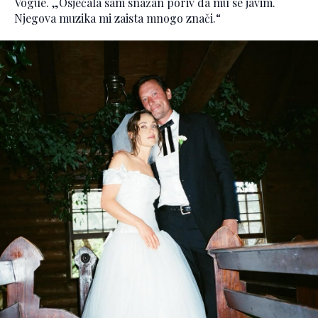
Vogue. „Osjećala sam snažan poriv da mu se javim.
Njegova muzika mi zaista mnogo znači.“