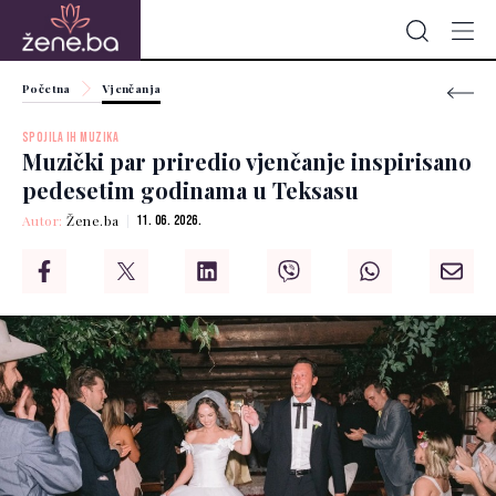
Početna
Vjenčanja
SPOJILA IH MUZIKA
Muzički par priredio vjenčanje inspirisano
pedesetim godinama u Teksasu
Autor:
Žene.ba
11. 06. 2026.