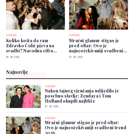
VJENČANJA
VJENČANJA
Koliko košta da vam
Mračni glamur stigao je
Zdravko Čolić pjeva na
pred oltar: Ovo je
svadbi? Navodna cifra
najneočekivaniji svadbeni
privukla pažnju
trend 2026.
06. 08. 2026.
07. 08. 2026.
Najnovije
VJENČANJA
Nakon tajnog vjenčanja uslijedilo je
posebno slavlje: Zendaya i Tom
Holland okupili najbliže
07. 08. 2026.
VJENČANJA
Mračni glamur stigao je pred oltar:
Ovo je najneočekivaniji svadbeni trend
2026.