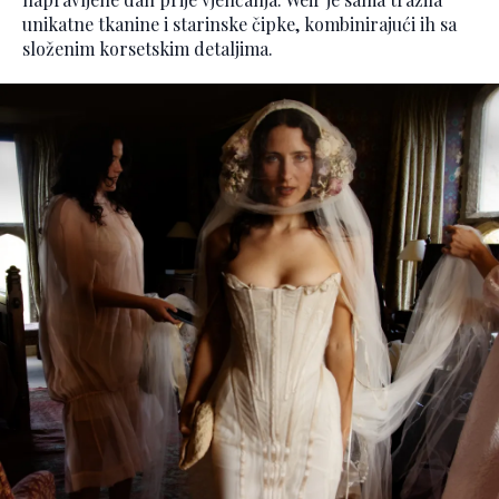
unikatne tkanine i starinske čipke, kombinirajući ih sa
složenim korsetskim detaljima.