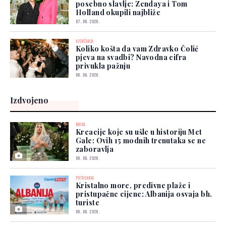
posebno slavlje: Zendaya i Tom
Holland okupili najbliže
07. 08. 2026.
VJENČANJA
Koliko košta da vam Zdravko Čolić
pjeva na svadbi? Navodna cifra
privukla pažnju
06. 08. 2026.
Izdvojeno
MODA
Kreacije koje su ušle u historiju Met
Gale: Ovih 15 modnih trenutaka se ne
zaboravlja
06. 08. 2026.
PUTOVANJA
Kristalno more, predivne plaže i
pristupačne cijene: Albanija osvaja bh.
turiste
06. 08. 2026.