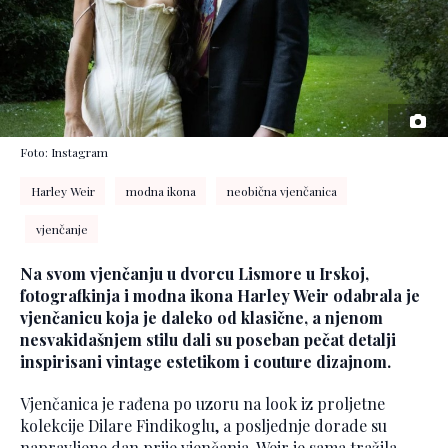
Foto: Instagram
Harley Weir
modna ikona
neobična vjenčanica
vjenčanje
Na svom vjenčanju u dvorcu Lismore u Irskoj,
fotografkinja i modna ikona Harley Weir odabrala je
vjenčanicu koja je daleko od klasične, a njenom
nesvakidašnjem stilu dali su poseban pečat detalji
inspirisani vintage estetikom i couture dizajnom.
Vjenčanica je rađena po uzoru na look iz proljetne
kolekcije Dilare Findikoglu, a posljednje dorade su
napravljene dan prije vjenčanja. Weir je sama tražila