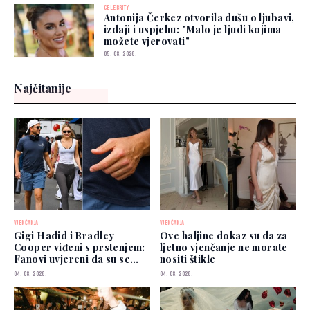
CELEBRITY
Antonija Čerkez otvorila dušu o ljubavi,
izdaji i uspjehu: "Malo je ljudi kojima
možete vjerovati"
05. 08. 2026.
Najčitanije
VJENČANJA
VJENČANJA
Gigi Hadid i Bradley
Ove haljine dokaz su da za
Cooper viđeni s prstenjem:
ljetno vjenčanje ne morate
Fanovi uvjereni da su se
nositi štikle
vjenčali
04. 08. 2026.
04. 08. 2026.