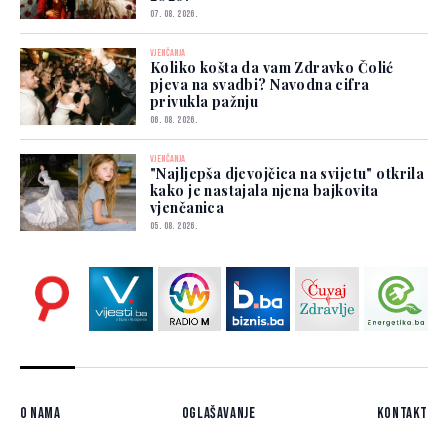
07. 08. 2026.
VJENČANJA
Koliko košta da vam Zdravko Čolić
pjeva na svadbi? Navodna cifra
privukla pažnju
06. 08. 2026.
VJENČANJA
"Najljepša djevojčica na svijetu" otkrila
kako je nastajala njena bajkovita
vjenčanica
05. 08. 2026.
O nama
Oglašavanje
Kontakt