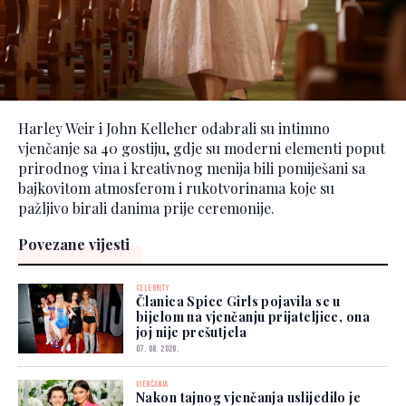
Harley Weir i John Kelleher odabrali su intimno
vjenčanje sa 40 gostiju, gdje su moderni elementi poput
prirodnog vina i kreativnog menija bili pomiješani sa
bajkovitom atmosferom i rukotvorinama koje su
pažljivo birali danima prije ceremonije.
Povezane vijesti
CELEBRITY
Članica Spice Girls pojavila se u
bijelom na vjenčanju prijateljice, ona
joj nije prešutjela
07. 08. 2026.
VJENČANJA
Nakon tajnog vjenčanja uslijedilo je