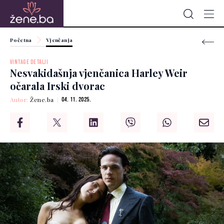
Početna
Vjenčanja
VINTAGE DETALJI
Nesvakidašnja vjenčanica Harley Weir
očarala Irski dvorac
Autor:
Žene.ba
04. 11. 2025.