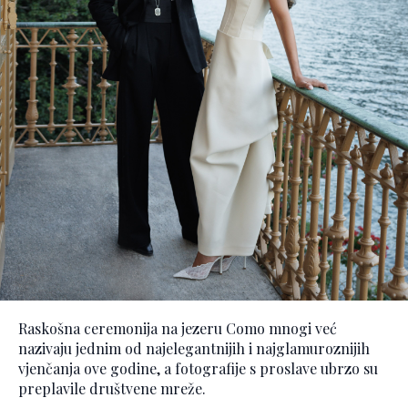
Raskošna ceremonija na jezeru Como mnogi već
nazivaju jednim od najelegantnijih i najglamuroznijih
vjenčanja ove godine, a fotografije s proslave ubrzo su
preplavile društvene mreže.