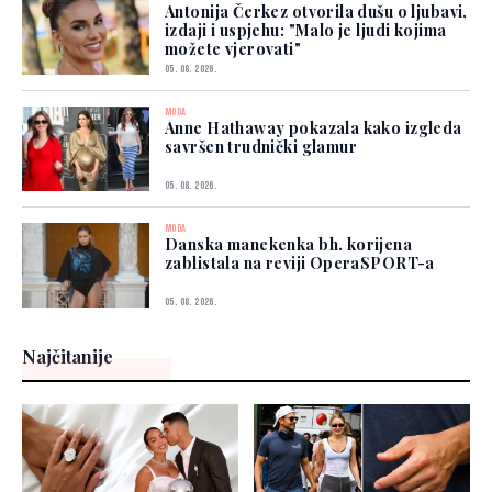
Antonija Čerkez otvorila dušu o ljubavi,
izdaji i uspjehu: "Malo je ljudi kojima
možete vjerovati"
05. 08. 2026.
MODA
Anne Hathaway pokazala kako izgleda
savršen trudnički glamur
05. 08. 2026.
MODA
Danska manekenka bh. korijena
zablistala na reviji OperaSPORT-a
05. 08. 2026.
Najčitanije