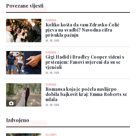
Povezane vijesti
VJENČANJA
Koliko košta da vam Zdravko Čolić
pjeva na svadbi? Navodna cifra
privukla pažnju
06. 08. 2026.
VJENČANJA
Gigi Hadid i Bradley Cooper viđeni s
prstenjem: Fanovi uvjereni da su se
vjenčali
04. 08. 2026.
VJENČANJA
Romansa koja je počela naslijepo
dobila bajkovit kraj: Emma Roberts se
udala
03. 08. 2026.
Izdvojeno
CELEBRITY