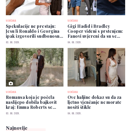
VJENČANJA
VJENČANJA
Spekulacije ne prestaju:
Gigi Hadid i Bradley
Jesu li Ronaldo i Georgina
Cooper viđeni s prstenjem:
ipak izgovorili sudbonosno
Fanovi uvjereni da su se
"da"?
vjenčali
03. 08. 2026.
04. 08. 2026.
VJENČANJA
VJENČANJA
Romansa koja je počela
Ove haljine dokaz su da za
naslijepo dobila bajkovit
ljetno vjenčanje ne morate
kraj: Emma Roberts se
nositi štikle
udala
03. 08. 2026.
04. 08. 2026.
Najnovije