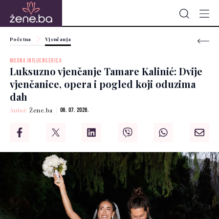
Početna
Vjenčanja
MODNA INFLUENSERICA
Luksuzno vjenčanje Tamare Kalinić: Dvije
vjenčanice, opera i pogled koji oduzima
dah
Autor:
Žene.ba
06. 07. 2026.