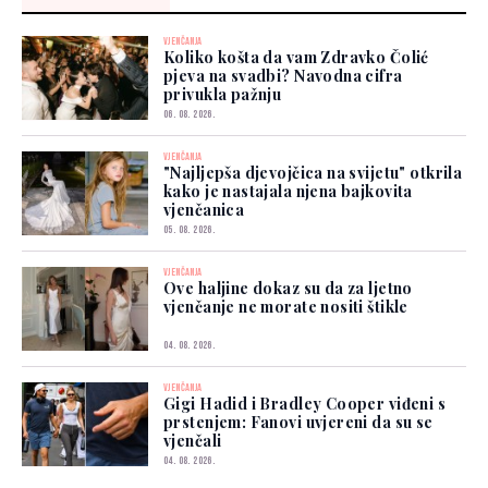
VJENČANJA
Koliko košta da vam Zdravko Čolić
pjeva na svadbi? Navodna cifra
privukla pažnju
06. 08. 2026.
VJENČANJA
"Najljepša djevojčica na svijetu" otkrila
kako je nastajala njena bajkovita
vjenčanica
05. 08. 2026.
VJENČANJA
Ove haljine dokaz su da za ljetno
vjenčanje ne morate nositi štikle
04. 08. 2026.
VJENČANJA
Gigi Hadid i Bradley Cooper viđeni s
prstenjem: Fanovi uvjereni da su se
vjenčali
04. 08. 2026.