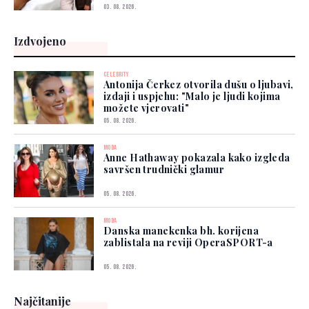
03. 08. 2026.
Izdvojeno
CELEBRITY
Antonija Čerkez otvorila dušu o ljubavi,
izdaji i uspjehu: "Malo je ljudi kojima
možete vjerovati"
05. 08. 2026.
MODA
Anne Hathaway pokazala kako izgleda
savršen trudnički glamur
05. 08. 2026.
MODA
Danska manekenka bh. korijena
zablistala na reviji OperaSPORT-a
05. 08. 2026.
Najčitanije