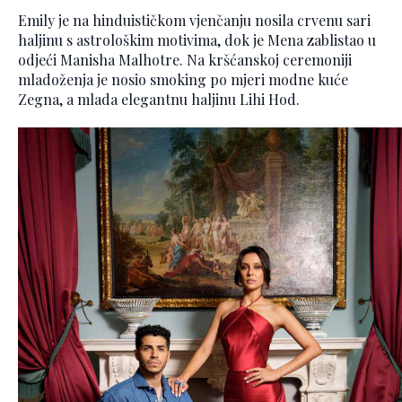
Emily je na hinduističkom vjenčanju nosila crvenu sari
haljinu s astrološkim motivima, dok je Mena zablistao u
odjeći Manisha Malhotre. Na kršćanskoj ceremoniji
mladoženja je nosio smoking po mjeri modne kuće
Zegna, a mlada elegantnu haljinu Lihi Hod.