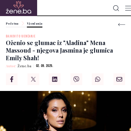
Početna
Vjenčanja
BAJKOVITO VJENČANJE
Oženio se glumac iz "Aladina" Mena
Massoud - njegova Jasmina je glumica
Emily Shah!
Autor:
Žene.ba
02. 09. 2025.