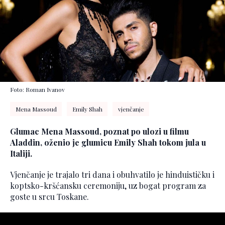
Foto: Roman Ivanov
Mena Massoud
Emily Shah
vjenčanje
Glumac Mena Massoud, poznat po ulozi u filmu
Aladdin, oženio je glumicu Emily Shah tokom jula u
Italiji.
Vjenčanje je trajalo tri dana i obuhvatilo je hinduističku i
koptsko-kršćansku ceremoniju, uz bogat program za
goste u srcu Toskane.