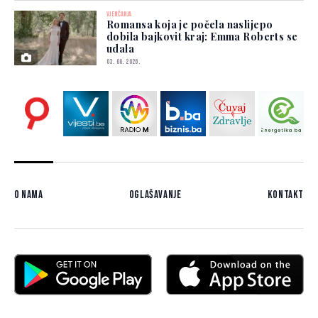
VJENČANJA
Romansa koja je počela naslijepo
dobila bajkovit kraj: Emma Roberts se
udala
03. 08. 2026.
O nama
Oglašavanje
Kontakt