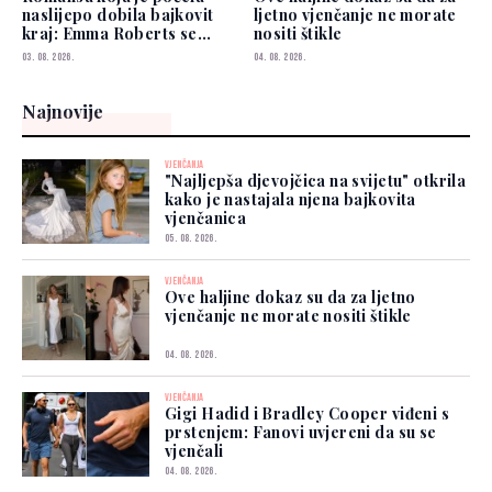
naslijepo dobila bajkovit
ljetno vjenčanje ne morate
kraj: Emma Roberts se
nositi štikle
udala
03. 08. 2026.
04. 08. 2026.
Najnovije
VJENČANJA
"Najljepša djevojčica na svijetu" otkrila
kako je nastajala njena bajkovita
vjenčanica
05. 08. 2026.
VJENČANJA
Ove haljine dokaz su da za ljetno
vjenčanje ne morate nositi štikle
04. 08. 2026.
VJENČANJA
Gigi Hadid i Bradley Cooper viđeni s
prstenjem: Fanovi uvjereni da su se
vjenčali
04. 08. 2026.