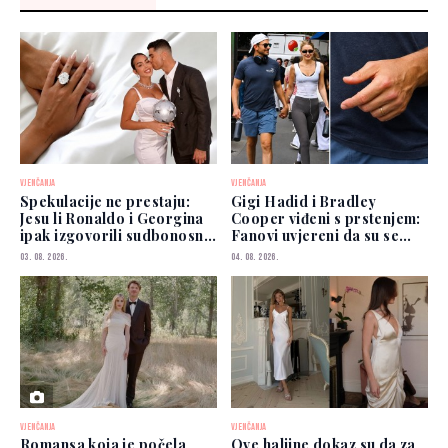
VJENČANJA
VJENČANJA
Spekulacije ne prestaju:
Gigi Hadid i Bradley
Jesu li Ronaldo i Georgina
Cooper viđeni s prstenjem:
ipak izgovorili sudbonosno
Fanovi uvjereni da su se
"da"?
vjenčali
03. 08. 2026.
04. 08. 2026.
VJENČANJA
VJENČANJA
Romansa koja je počela
Ove haljine dokaz su da za