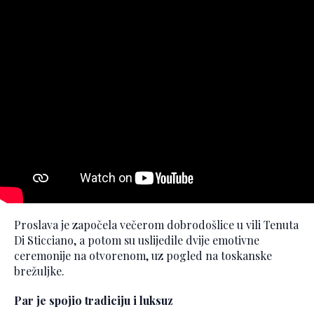
Proslava je započela večerom dobrodošlice u vili Tenuta
Di Sticciano, a potom su uslijedile dvije emotivne
ceremonije na otvorenom, uz pogled na toskanske
brežuljke.
Par je spojio tradiciju i luksuz