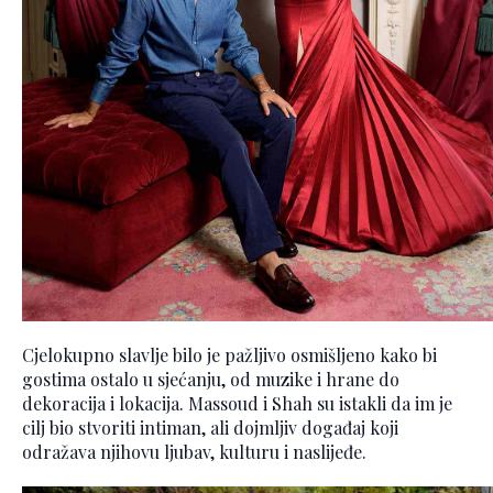
Cjelokupno slavlje bilo je pažljivo osmišljeno kako bi
gostima ostalo u sjećanju, od muzike i hrane do
dekoracija i lokacija. Massoud i Shah su istakli da im je
cilj bio stvoriti intiman, ali dojmljiv događaj koji
odražava njihovu ljubav, kulturu i naslijeđe.