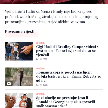
Vjenčanje u Italiji za Mena i Emily nije bio kraj, već
početak zajedničkog života, kako su rekli, ispunjenog
putovanjima, izazovima i zajedničkim snovima.
Povezane vijesti
VJENČANJA
Gigi Hadid i Bradley Cooper viđeni s
prstenjem: Fanovi uvjereni da su se
vjenčali
04. 08. 2026.
VJENČANJA
Romansa koja je počela naslijepo
dobila bajkovit kraj: Emma Roberts se
udala
03. 08. 2026.
VJENČANJA
Spekulacije ne prestaju: Jesu li
Ronaldo i Georgina ipak izgovorili
sudbonosno "da"?