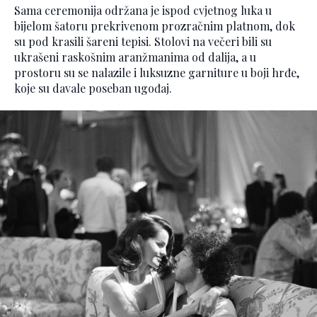
Sama ceremonija održana je ispod cvjetnog luka u
bijelom šatoru prekrivenom prozračnim platnom, dok
su pod krasili šareni tepisi. Stolovi na večeri bili su
ukrašeni raskošnim aranžmanima od dalija, a u
prostoru su se nalazile i luksuzne garniture u boji hrđe,
koje su davale poseban ugođaj.