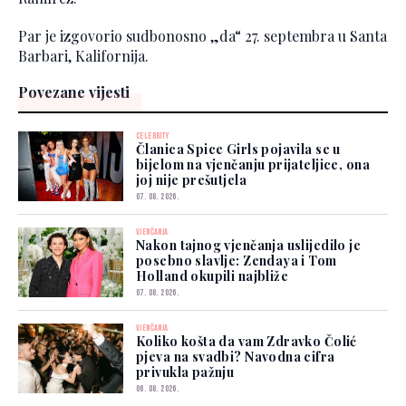
Par je izgovorio sudbonosno „da“ 27. septembra u Santa
Barbari, Kalifornija.
Povezane vijesti
CELEBRITY
Članica Spice Girls pojavila se u
bijelom na vjenčanju prijateljice, ona
joj nije prešutjela
07. 08. 2026.
VJENČANJA
Nakon tajnog vjenčanja uslijedilo je
posebno slavlje: Zendaya i Tom
Holland okupili najbliže
07. 08. 2026.
VJENČANJA
Koliko košta da vam Zdravko Čolić
pjeva na svadbi? Navodna cifra
privukla pažnju
06. 08. 2026.