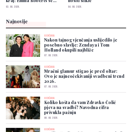
kraj: Emma Roberts se
nositi štikle
udala
03. 08. 2026.
04. 08. 2026.
Najnovije
VJENČANJA
Nakon tajnog vjenčanja uslijedilo je
posebno slavlje: Zendaya i Tom
Holland okupili najbliže
07. 08. 2026.
VJENČANJA
Mračni glamur stigao je pred oltar:
Ovo je najneočekivaniji svadbeni trend
2026.
07. 08. 2026.
VJENČANJA
Koliko košta da vam Zdravko Čolić
pjeva na svadbi? Navodna cifra
privukla pažnju
06. 08. 2026.
VJENČANJA