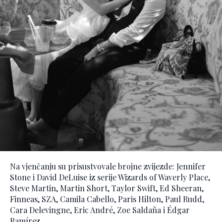
Na vjenčanju su prisustvovale brojne zvijezde: Jennifer
Stone i David DeLuise iz serije Wizards of Waverly Place,
Steve Martin, Martin Short, Taylor Swift, Ed Sheeran,
Finneas, SZA, Camila Cabello, Paris Hilton, Paul Rudd,
Cara Delevingne, Eric André, Zoe Saldaña i Édgar
Ramírez.