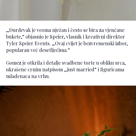
„Đurđevak je veoma nježan i često se bira za vjenčane
bukete,“ objasnio je Speier, vlasnik i kreativni direktor
Tyler Speier Events. „Ovaj cvijet je bezvremenski izbor,
popularan već desetljećima.“
Gomez je otkrila i detalje svadbene torte u obliku srca,
ukrašene crnim natpisom „just married“ i figuricama
mladenaca na vrhu.