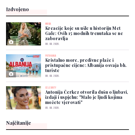
Izdvojeno
MODA
Kreacije koje su ušle u historiju Met
Gale: Ovih 15 modnih trenutaka se ne
zaboravlja
06. 08. 2026.
PUTOVANJA
Kristalno more, predivne plaže i
pristupačne cijene: Albanija osvaja bh.
turiste
06. 08. 2026.
CELEBRITY
Antonija Čerkez otvorila dušu o ljubavi,
izdaji i uspjehu: "Malo je ljudi kojima
možete vjerovati"
05. 08. 2026.
Najčitanije