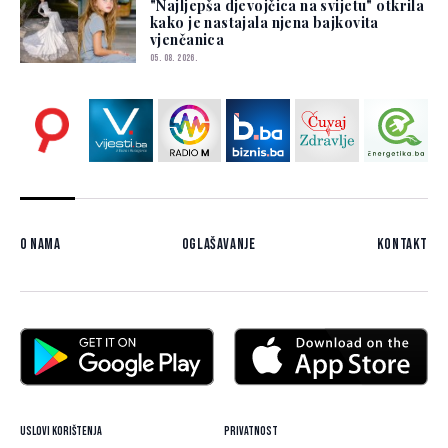
"Najljepša djevojčica na svijetu" otkrila
kako je nastajala njena bajkovita
vjenčanica
05. 08. 2026.
O nama
Oglašavanje
Kontakt
Uslovi korištenja
Privatnost