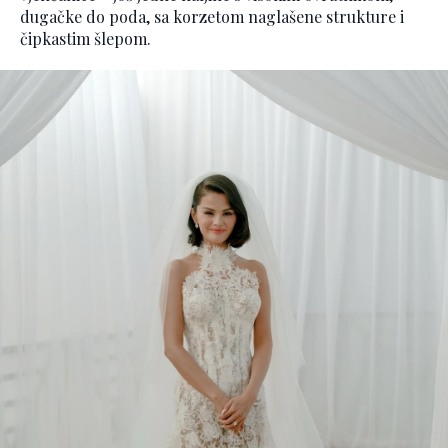
dugačke do poda, sa korzetom naglašene strukture i
čipkastim šlepom.