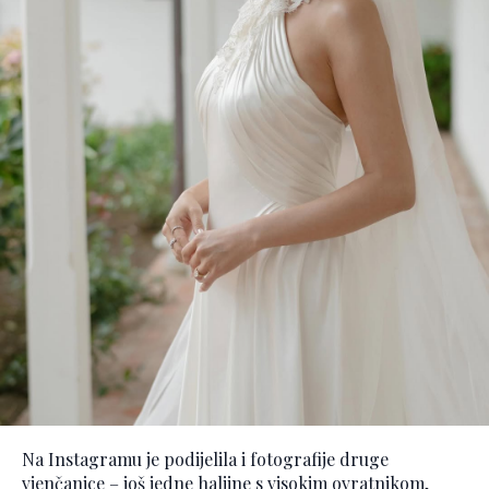
Na Instagramu je podijelila i fotografije druge
vjenčanice – još jedne haljine s visokim ovratnikom,