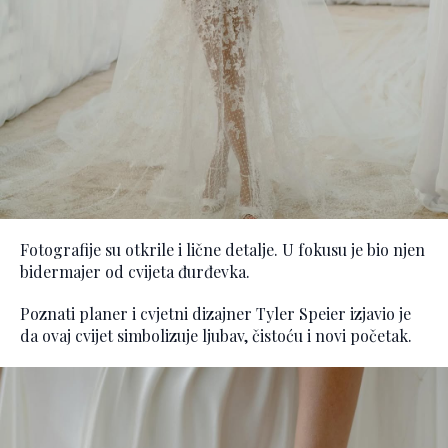
Fotografije su otkrile i lične detalje. U fokusu je bio njen
bidermajer od cvijeta đurđevka.
Poznati planer i cvjetni dizajner Tyler Speier izjavio je
da ovaj cvijet simbolizuje ljubav, čistoću i novi početak.