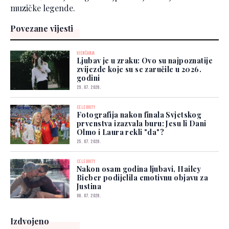
muzičke legende.
Povezane vijesti
VJENČANJA
Ljubav je u zraku: Ovo su najpoznatije
zvijezde koje su se zaručile u 2026.
godini
29. 07. 2026.
CELEBRITY
Fotografija nakon finala Svjetskog
prvenstva izazvala buru: Jesu li Dani
Olmo i Laura rekli "da"?
25. 07. 2026.
CELEBRITY
Nakon osam godina ljubavi, Hailey
Bieber podijelila emotivnu objavu za
Justina
08. 07. 2026.
Izdvojeno