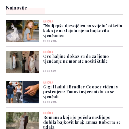
Najnovije
VJENČANJA
"Najljepša djevojčica na svijetu" otkrila
kako je nastajala njena bajkovita
vjenčanica
05. 08. 2026.
VJENČANJA
Ove haljine dokaz su da za ljetno
vjenčanje ne morate nositi štikle
04. 08. 2026.
VJENČANJA
Gigi Hadid i Bradley Cooper viđeni s
prstenjem: Fanovi uvjereni da su se
vjenčali
04. 08. 2026.
VJENČANJA
Romansa koja je počela naslijepo
dobila bajkovit kraj: Emma Roberts se
udala