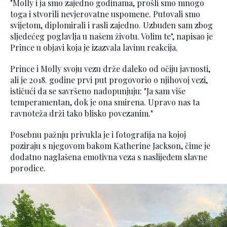
"Molly i ja smo zajedno godinama, prošli smo mnogo
toga i stvorili nevjerovatne uspomene. Putovali smo
svijetom, diplomirali i rasli zajedno. Uzbuđen sam zbog
sljedećeg poglavlja u našem životu. Volim te", napisao je
Prince u objavi koja je izazvala lavinu reakcija.
Prince i Molly svoju vezu drže daleko od očiju javnosti,
ali je 2018. godine prvi put progovorio o njihovoj vezi,
ističući da se savršeno nadopunjuju: "Ja sam više
temperamentan, dok je ona smirena. Upravo nas ta
ravnoteža drži tako blisko povezanim."
Posebnu pažnju privukla je i fotografija na kojoj
poziraju s njegovom bakom Katherine Jackson, čime je
dodatno naglašena emotivna veza s naslijeđem slavne
porodice.