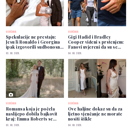
VJENČANJA
VJENČANJA
Spekulacije ne prestaju:
Gigi Hadid i Bradley
Jesu li Ronaldo i Georgina
Cooper viđeni s prstenjem:
ipak izgovorili sudbonosno
Fanovi uvjereni da su se
"da"?
vjenčali
03. 08. 2026.
04. 08. 2026.
VJENČANJA
VJENČANJA
Romansa koja je počela
Ove haljine dokaz su da za
naslijepo dobila bajkovit
ljetno vjenčanje ne morate
kraj: Emma Roberts se
nositi štikle
udala
03. 08. 2026.
04. 08. 2026.