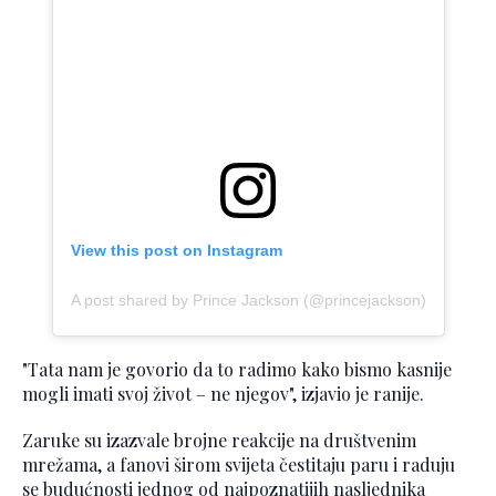
View this post on Instagram
A post shared by Prince Jackson (@princejackson)
"Tata nam je govorio da to radimo kako bismo kasnije
mogli imati svoj život – ne njegov", izjavio je ranije.
Zaruke su izazvale brojne reakcije na društvenim
mrežama, a fanovi širom svijeta čestitaju paru i raduju
se budućnosti jednog od najpoznatijih nasljednika