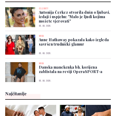
CELEBRITY
Antonija Čerkez otvorila dušu o ljubavi,
izdaji i uspjehu: "Malo je ljudi kojima
možete vjerovati"
05. 08. 2026.
MODA
Anne Hathaway pokazala kako izgleda
savršen trudnički glamur
05. 08. 2026.
MODA
Danska manekenka bh. korijena
zablistala na reviji OperaSPORT-a
05. 08. 2026.
Najčitanije