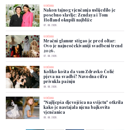
VJENČANJA
Nakon tajnog vjenčanja uslijedilo je
posebno slavlje: Zendaya i Tom
Holland okupili najbliže
07. 08. 2026.
VJENČANJA
Mračni glamur stigao je pred oltar:
Ovo je najneočekivaniji svadbeni trend
2026.
07. 08. 2026.
VJENČANJA
Koliko košta da vam Zdravko Čolić
pjeva na svadbi? Navodna cifra
privukla pažnju
06. 08. 2026.
VJENČANJA
"Najljepša djevojčica na svijetu" otkrila
kako je nastajala njena bajkovita
vjenčanica
05. 08. 2026.