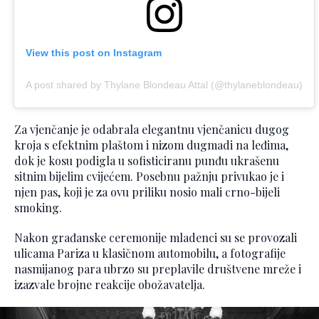
View this post on Instagram
A post shared by Thylane Blondeau Attal (@thylaneblondeau)
Za vjenčanje je odabrala elegantnu vjenčanicu dugog
kroja s efektnim plaštom i nizom dugmadi na leđima,
dok je kosu podigla u sofisticiranu punđu ukrašenu
sitnim bijelim cvijećem. Posebnu pažnju privukao je i
njen pas, koji je za ovu priliku nosio mali crno-bijeli
smoking.
Nakon građanske ceremonije mladenci su se provozali
ulicama Pariza u klasičnom automobilu, a fotografije
nasmijanog para ubrzo su preplavile društvene mreže i
izazvale brojne reakcije obožavatelja.