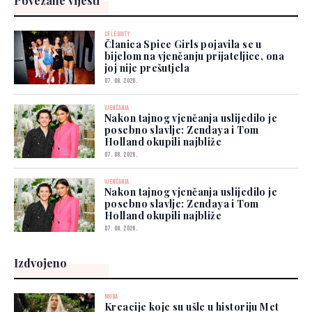
Povezane vijesti
CELEBRITY
Članica Spice Girls pojavila se u
bijelom na vjenčanju prijateljice, ona
joj nije prešutjela
07. 08. 2026.
VJENČANJA
Nakon tajnog vjenčanja uslijedilo je
posebno slavlje: Zendaya i Tom
Holland okupili najbliže
07. 08. 2026.
VJENČANJA
Nakon tajnog vjenčanja uslijedilo je
posebno slavlje: Zendaya i Tom
Holland okupili najbliže
07. 08. 2026.
Izdvojeno
MODA
Kreacije koje su ušle u historiju Met