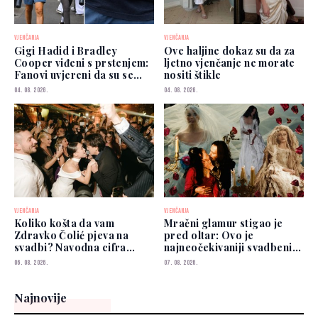
VJENČANJA
VJENČANJA
Gigi Hadid i Bradley
Ove haljine dokaz su da za
Cooper viđeni s prstenjem:
ljetno vjenčanje ne morate
Fanovi uvjereni da su se
nositi štikle
vjenčali
04. 08. 2026.
04. 08. 2026.
VJENČANJA
VJENČANJA
Koliko košta da vam
Mračni glamur stigao je
Zdravko Čolić pjeva na
pred oltar: Ovo je
svadbi? Navodna cifra
najneočekivaniji svadbeni
privukla pažnju
trend 2026.
06. 08. 2026.
07. 08. 2026.
Najnovije