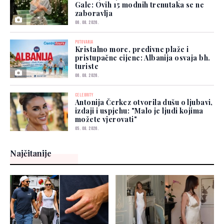
Gale: Ovih 15 modnih trenutaka se ne
zaboravlja
06. 08. 2026.
PUTOVANJA
Kristalno more, predivne plaže i
pristupačne cijene: Albanija osvaja bh.
turiste
06. 08. 2026.
CELEBRITY
Antonija Čerkez otvorila dušu o ljubavi,
izdaji i uspjehu: "Malo je ljudi kojima
možete vjerovati"
05. 08. 2026.
Najčitanije