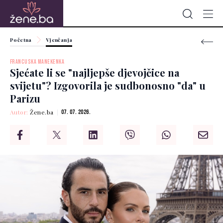
Početna
Vjenčanja
FRANCUSKA MANEKENKA
Sjećate li se "najljepše djevojčice na
svijetu"? Izgovorila je sudbonosno "da" u
Parizu
Autor:
Žene.ba
07. 07. 2026.