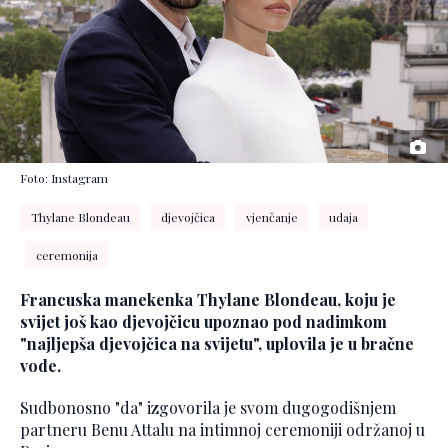
Foto: Instagram
Thylane Blondeau
djevojčica
vjenčanje
udaja
ceremonija
Francuska manekenka Thylane Blondeau, koju je
svijet još kao djevojčicu upoznao pod nadimkom
"najljepša djevojčica na svijetu", uplovila je u bračne
vode.
Sudbonosno "da" izgovorila je svom dugogodišnjem
partneru Benu Attalu na intimnoj ceremoniji održanoj u