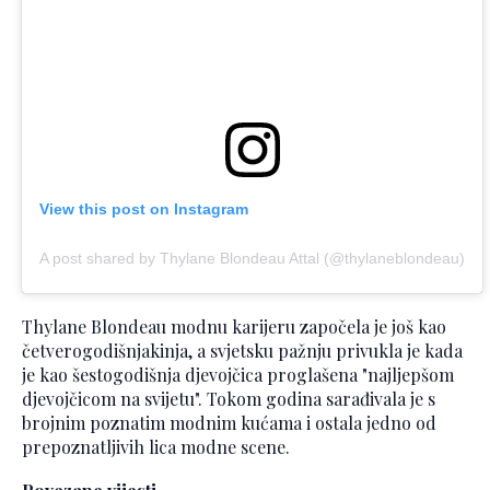
View this post on Instagram
A post shared by Thylane Blondeau Attal (@thylaneblondeau)
Thylane Blondeau modnu karijeru započela je još kao
četverogodišnjakinja, a svjetsku pažnju privukla je kada
je kao šestogodišnja djevojčica proglašena "najljepšom
djevojčicom na svijetu". Tokom godina sarađivala je s
brojnim poznatim modnim kućama i ostala jedno od
prepoznatljivih lica modne scene.