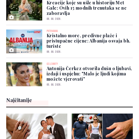
Kreacije koje su ušle u historiju Met
Gale: Ovih 15 modnih trenutaka se ne
zaboravlja
06. 08. 2026.
PUTOVANJA
Kristalno more, predivne plaže i
pristupačne cijene: Albanija osvaja bh.
turiste
06. 08. 2026.
CELEBRITY
Antonija Čerkez otvorila dušu o ljubavi,
izdaji i uspjehu: "Malo je ljudi kojima
možete vjerovati"
05. 08. 2026.
Najčitanije