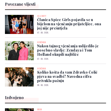
Povezane vijesti
CELEBRITY
Članica Spice Girls pojavila se u
bijelom na vjenčanju prijateljice, ona
joj nije prešutjela
07. 08. 2026.
VJENČANJA
Nakon tajnog vjenčanja uslijedilo je
posebno slavlje: Zendaya i Tom
Holland okupili najbliže
07. 08. 2026.
VJENČANJA
Koliko košta da vam Zdravko Čolić
pjeva na svadbi? Navodna cifra
privukla pažnju
06. 08. 2026.
Izdvojeno
MODA