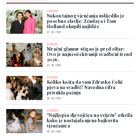
VJENČANJA
Nakon tajnog vjenčanja uslijedilo je
posebno slavlje: Zendaya i Tom
Holland okupili najbliže
07. 08. 2026.
VJENČANJA
Mračni glamur stigao je pred oltar:
Ovo je najneočekivaniji svadbeni trend
2026.
07. 08. 2026.
VJENČANJA
Koliko košta da vam Zdravko Čolić
pjeva na svadbi? Navodna cifra
privukla pažnju
06. 08. 2026.
VJENČANJA
"Najljepša djevojčica na svijetu" otkrila
kako je nastajala njena bajkovita
vjenčanica
05. 08. 2026.