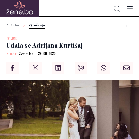
Početna
Vjenčanja
TV LICE
Udala se Adrijana Kurtišaj
Autor:
Žene.ba
29. 06. 2020.