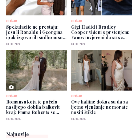
VJENČANJA
VJENČANJA
Spekulacije ne prestaju:
Gigi Hadid i Bradley
Jesu li Ronaldo i Georgina
Cooper viđeni s prstenjem:
ipak izgovorili sudbonosno
Fanovi uvjereni da su se
"da"?
vjenčali
03. 08. 2026.
04. 08. 2026.
VJENČANJA
VJENČANJA
Romansa koja je počela
Ove haljine dokaz su da za
naslijepo dobila bajkovit
ljetno vjenčanje ne morate
kraj: Emma Roberts se
nositi štikle
udala
03. 08. 2026.
04. 08. 2026.
Najnovije