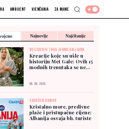
fra
Ambijent
Vjenčanja
Za mame
Najnovije
Najčitanije
vojeno
NEIZBRISIV TRAG JOHNA GALLIANA
Kreacije koje su ušle u
historiju Met Gale: Ovih 15
modnih trenutaka se ne
zaboravlja
06. 08. 2026.
SAVRŠEN ODMOR
Kristalno more, predivne
plaže i pristupačne cijene:
Albanija osvaja bh. turiste