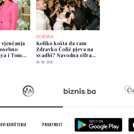
VJENČANJA
 vjenčanja
Koliko košta da vam
 posebno
Zdravko Čolić pjeva na
aya i Tom
svadbi? Navodna cifra
li najbliže
privukla pažnju
06. 08. 2026.
ovi korištenja
Privatnost