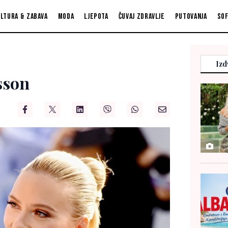
ltura & zabava
Moda
Ljepota
Čuvaj zdravlje
Putovanja
So
Izd
sson