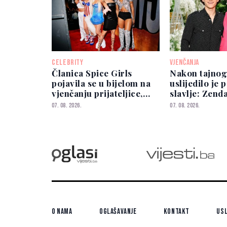
CELEBRITY
VJENČANJA
Članica Spice Girls
Nakon tajnog
pojavila se u bijelom na
uslijedilo je
vjenčanju prijateljice,
slavlje: Zend
ona joj nije prešutjela
Holland okupi
07. 08. 2026.
07. 08. 2026.
O nama
Oglašavanje
Kontakt
Usl