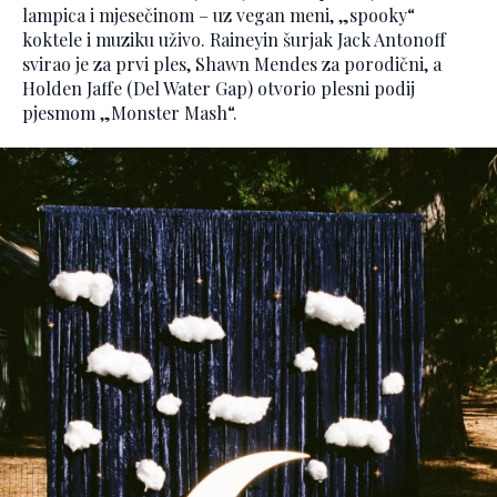
lampica i mjesečinom – uz vegan meni, „spooky“
koktele i muziku uživo. Raineyin šurjak Jack Antonoff
svirao je za prvi ples, Shawn Mendes za porodični, a
Holden Jaffe (Del Water Gap) otvorio plesni podij
pjesmom „Monster Mash“.