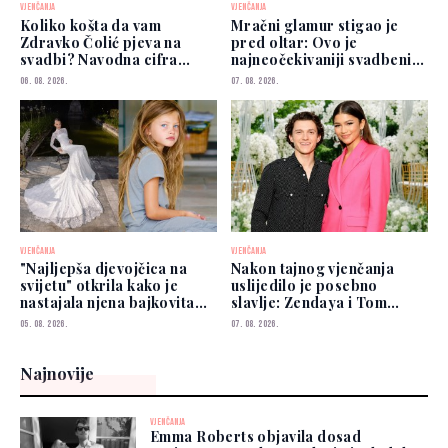
VJENČANJA
VJENČANJA
Koliko košta da vam
Mračni glamur stigao je
Zdravko Čolić pjeva na
pred oltar: Ovo je
svadbi? Navodna cifra
najneočekivaniji svadbeni
privukla pažnju
trend 2026.
06. 08. 2026.
07. 08. 2026.
VJENČANJA
VJENČANJA
"Najljepša djevojčica na
Nakon tajnog vjenčanja
svijetu" otkrila kako je
uslijedilo je posebno
nastajala njena bajkovita
slavlje: Zendaya i Tom
vjenčanica
Holland okupili najbliže
05. 08. 2026.
07. 08. 2026.
Najnovije
VJENČANJA
Emma Roberts objavila dosad