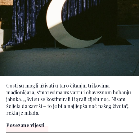
Gosti su mogli uživati u taro čitanju, trikovima
mađioničara, s’moresima uz vatru i obaveznom bobanju
jabuka. „Svi su se kostimirali i igrali cijelu noć. Nisam
željela da završi – to je bila najljepša noć našeg života“,
rekla je mlada.
Povezane vijesti