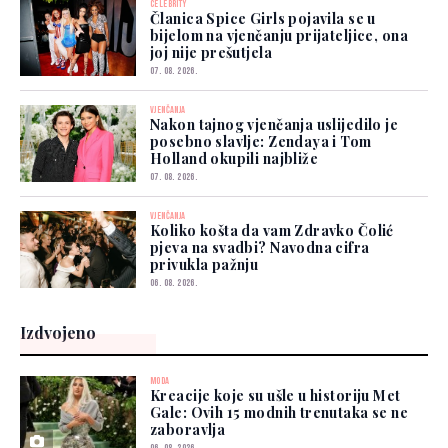
CELEBRITY
Članica Spice Girls pojavila se u
bijelom na vjenčanju prijateljice, ona
joj nije prešutjela
07. 08. 2026.
VJENČANJA
Nakon tajnog vjenčanja uslijedilo je
posebno slavlje: Zendaya i Tom
Holland okupili najbliže
07. 08. 2026.
VJENČANJA
Koliko košta da vam Zdravko Čolić
pjeva na svadbi? Navodna cifra
privukla pažnju
06. 08. 2026.
Izdvojeno
MODA
Kreacije koje su ušle u historiju Met
Gale: Ovih 15 modnih trenutaka se ne
zaboravlja
06. 08. 2026.