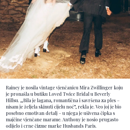
Rainey je nosila vintage vjenčanicu Mira Zwillinger koju
je pronašla u butiku Loved Twice Bridal u Beverly
Hillsu. „Bila je lagana, romantična i savršena za ples –
nisam je željela skinuti cijelu noć“, rekla je. Veo joj je bio
posebno emotivan detalj – u njega je ušivena čipka s
majčine vjenčane marame. Anthony je nosio prugasto
odijelo i crne čizme marke Husbands Paris.