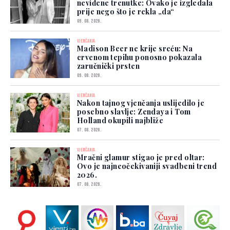
neviđene trenutke: Ovako je izgledala
prije nego što je rekla „da“
09. 08. 2026.
VJENČANJA
Madison Beer ne krije sreću: Na
crvenom tepihu ponosno pokazala
zaručnički prsten
09. 08. 2026.
VJENČANJA
Nakon tajnog vjenčanja uslijedilo je
posebno slavlje: Zendaya i Tom
Holland okupili najbliže
07. 08. 2026.
VJENČANJA
Mračni glamur stigao je pred oltar:
Ovo je najneočekivaniji svadbeni trend
2026.
07. 08. 2026.