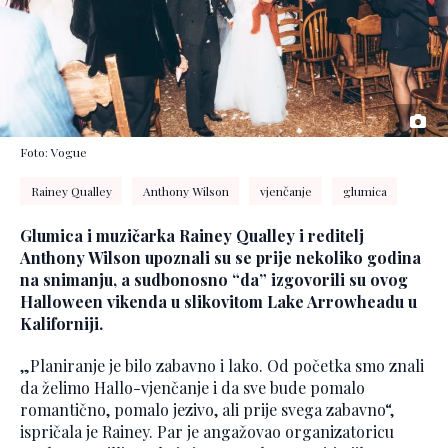
Foto: Vogue
Rainey Qualley
Anthony Wilson
vjenčanje
glumica
Glumica i muzičarka Rainey Qualley i reditelj
Anthony Wilson upoznali su se prije nekoliko godina
na snimanju, a sudbonosno “da” izgovorili su ovog
Halloween vikenda u slikovitom Lake Arrowheadu u
Kaliforniji.
„Planiranje je bilo zabavno i lako. Od početka smo znali
da želimo Hallo-vjenčanje i da sve bude pomalo
romantično, pomalo jezivo, ali prije svega zabavno“,
ispričala je Rainey. Par je angažovao organizatoricu