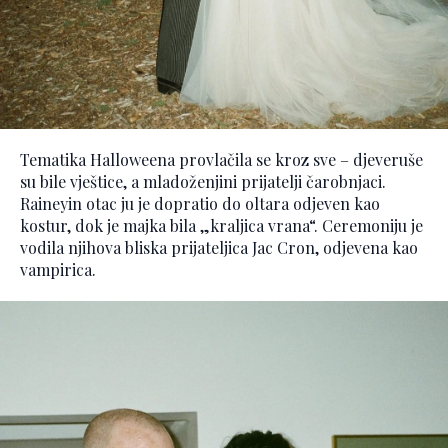
Tematika Halloweena provlačila se kroz sve – djeveruše
su bile vještice, a mladoženjini prijatelji čarobnjaci.
Raineyin otac ju je dopratio do oltara odjeven kao
kostur, dok je majka bila „kraljica vrana“. Ceremoniju je
vodila njihova bliska prijateljica Jac Cron, odjevena kao
vampirica.