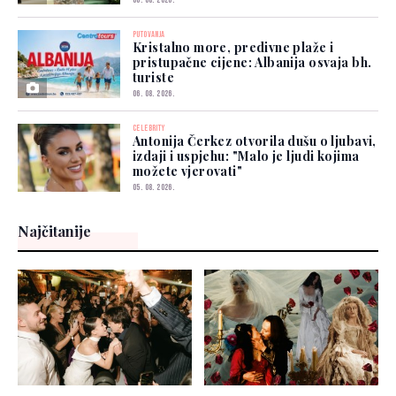
PUTOVANJA
Kristalno more, predivne plaže i
pristupačne cijene: Albanija osvaja bh.
turiste
06. 08. 2026.
CELEBRITY
Antonija Čerkez otvorila dušu o ljubavi,
izdaji i uspjehu: "Malo je ljudi kojima
možete vjerovati"
05. 08. 2026.
Najčitanije