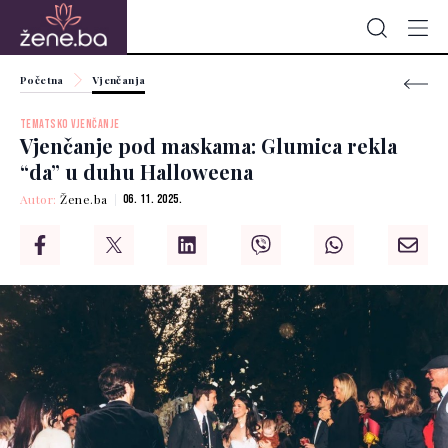
Početna
Vjenčanja
TEMATSKO VJENČANJE
Vjenčanje pod maskama: Glumica rekla
“da” u duhu Halloweena
Autor:
Žene.ba
06. 11. 2025.