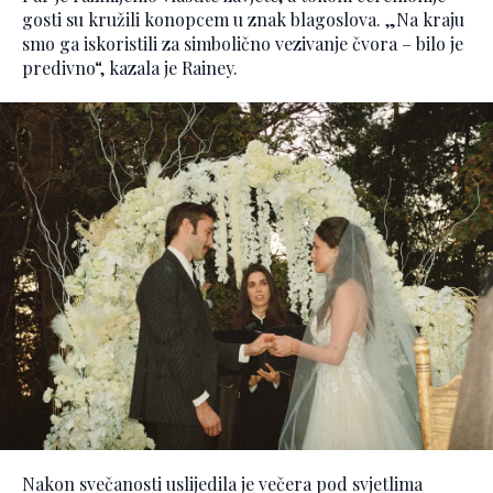
gosti su kružili konopcem u znak blagoslova. „Na kraju
smo ga iskoristili za simbolično vezivanje čvora – bilo je
predivno“, kazala je Rainey.
Nakon svečanosti uslijedila je večera pod svjetlima