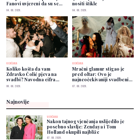
Fanovi uvjereni da su se
nositi štikle
vjenčali
04. 08. 2026.
04. 08. 2026.
VJENČANJA
VJENČANJA
Koliko košta da vam
Mračni glamur stigao je
Zdravko Čolić pjeva na
pred oltar: Ovo je
svadbi? Navodna cifra
najneočekivaniji svadbeni
privukla pažnju
trend 2026.
06. 08. 2026.
07. 08. 2026.
Najnovije
VJENČANJA
Nakon tajnog vjenčanja uslijedilo je
posebno slavlje: Zendaya i Tom
Holland okupili najbliže
07. 08. 2026.