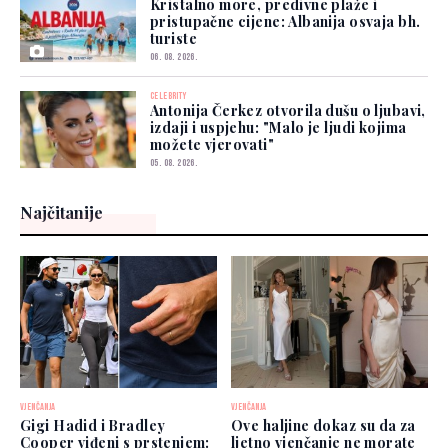
Kristalno more, predivne plaže i
pristupačne cijene: Albanija osvaja bh.
turiste
06. 08. 2026.
CELEBRITY
Antonija Čerkez otvorila dušu o ljubavi,
izdaji i uspjehu: "Malo je ljudi kojima
možete vjerovati"
05. 08. 2026.
Najčitanije
VJENČANJA
VJENČANJA
Gigi Hadid i Bradley
Ove haljine dokaz su da za
Cooper viđeni s prstenjem:
ljetno vjenčanje ne morate