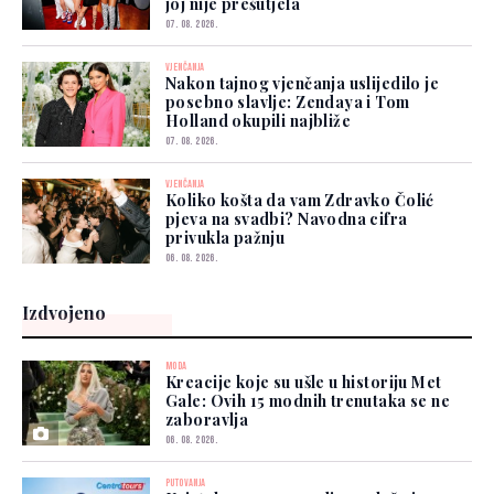
joj nije prešutjela
07. 08. 2026.
VJENČANJA
Nakon tajnog vjenčanja uslijedilo je
posebno slavlje: Zendaya i Tom
Holland okupili najbliže
07. 08. 2026.
VJENČANJA
Koliko košta da vam Zdravko Čolić
pjeva na svadbi? Navodna cifra
privukla pažnju
06. 08. 2026.
Izdvojeno
MODA
Kreacije koje su ušle u historiju Met
Gale: Ovih 15 modnih trenutaka se ne
zaboravlja
06. 08. 2026.
PUTOVANJA