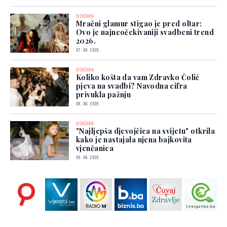
VJENČANJA
Mračni glamur stigao je pred oltar:
Ovo je najneočekivaniji svadbeni trend
2026.
07. 08. 2026.
VJENČANJA
Koliko košta da vam Zdravko Čolić
pjeva na svadbi? Navodna cifra
privukla pažnju
06. 08. 2026.
VJENČANJA
"Najljepša djevojčica na svijetu" otkrila
kako je nastajala njena bajkovita
vjenčanica
05. 08. 2026.