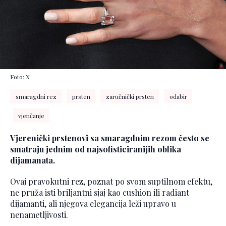
Foto: X
smaragdni rez
prsten
zaručnički prsten
odabir
vjenčanje
Vjerenički prstenovi sa smaragdnim rezom često se
smatraju jednim od najsofisticiranijih oblika
dijamanata.
Ovaj pravokutni rez, poznat po svom suptilnom efektu,
ne pruža isti briljantni sjaj kao cushion ili radiant
dijamanti, ali njegova elegancija leži upravo u
nenametljivosti.