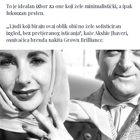
To je idealan izbor za one koji žele minimalistički, a ipak
luksuzan prsten.
„Ljudi koji biraju ovaj oblik obično žele sofisticiran
izgled, bez pretjeranog isticanja“, kaže Akshie Jhaveri,
osnivačica brenda nakita Grown Brilliance.