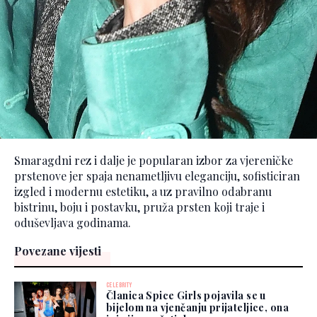
Smaragdni rez i dalje je popularan izbor za vjereničke
prstenove jer spaja nenametljivu eleganciju, sofisticiran
izgled i modernu estetiku, a uz pravilno odabranu
bistrinu, boju i postavku, pruža prsten koji traje i
oduševljava godinama.
Povezane vijesti
CELEBRITY
Članica Spice Girls pojavila se u
bijelom na vjenčanju prijateljice, ona