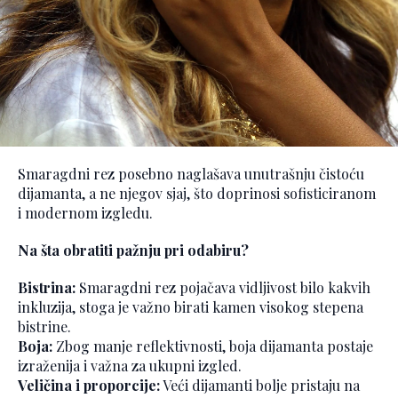
Smaragdni rez posebno naglašava unutrašnju čistoću
dijamanta, a ne njegov sjaj, što doprinosi sofisticiranom
i modernom izgledu.
Na šta obratiti pažnju pri odabiru?
Bistrina:
Smaragdni rez pojačava vidljivost bilo kakvih
inkluzija, stoga je važno birati kamen visokog stepena
bistrine.
Boja:
Zbog manje reflektivnosti, boja dijamanta postaje
izraženija i važna za ukupni izgled.
Veličina i proporcije:
Veći dijamanti bolje pristaju na