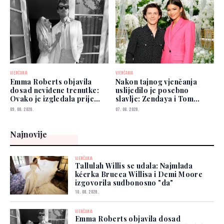
VJENČANJA
VJENČANJA
Emma Roberts objavila
Nakon tajnog vjenčanja
dosad neviđene trenutke:
uslijedilo je posebno
Ovako je izgledala prije
slavlje: Zendaya i Tom
nego što je rekla „da“
Holland okupili najbliže
09. 08. 2026.
07. 08. 2026.
Najnovije
VJENČANJA
Tallulah Willis se udala: Najmlađa
kćerka Brucea Willisa i Demi Moore
izgovorila sudbonosno "da"
10. 08. 2026.
VJENČANJA
Emma Roberts objavila dosad