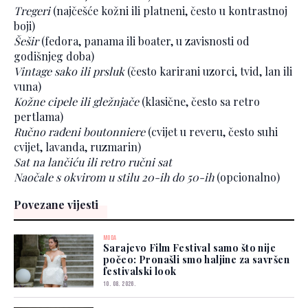
Tregeri
(najčešće kožni ili platneni, često u kontrastnoj
boji)
Šešir
(fedora, panama ili boater, u zavisnosti od
godišnjeg doba)
Vintage sako ili prsluk
(često karirani uzorci, tvid, lan ili
vuna)
Kožne cipele ili gležnjače
(klasične, često sa retro
pertlama)
Ručno rađeni boutonniere
(cvijet u reveru, često suhi
cvijet, lavanda, ruzmarin)
Sat na lančiću ili retro ručni sat
Naočale s okvirom u stilu 20-ih do 50-ih
(opcionalno)
Povezane vijesti
MODA
Sarajevo Film Festival samo što nije
počeo: Pronašli smo haljine za savršen
festivalski look
10. 08. 2026.