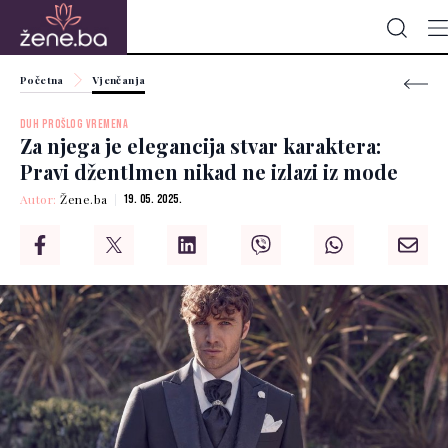
Početna
Vjenčanja
DUH PROŠLOG VREMENA
Za njega je elegancija stvar karaktera:
Pravi džentlmen nikad ne izlazi iz mode
Autor:
Žene.ba
19. 05. 2025.