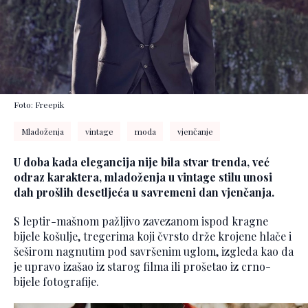
Foto: Freepik
Mladoženja
vintage
moda
vjenčanje
U doba kada elegancija nije bila stvar trenda, već
odraz karaktera, mladoženja u vintage stilu unosi
dah prošlih desetljeća u savremeni dan vjenčanja.
S leptir-mašnom pažljivo zavezanom ispod kragne
bijele košulje, tregerima koji čvrsto drže krojene hlače i
šeširom nagnutim pod savršenim uglom, izgleda kao da
je upravo izašao iz starog filma ili prošetaо iz crno-
bijele fotografije.