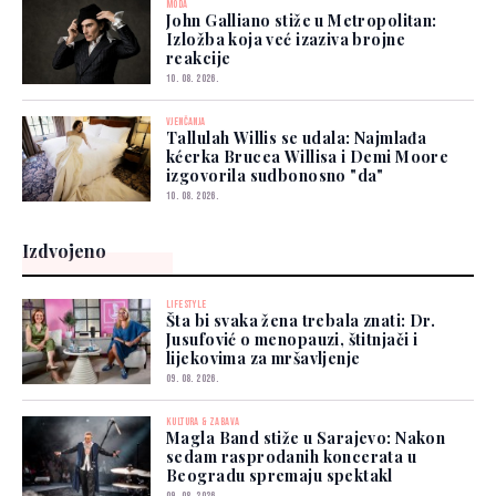
MODA
John Galliano stiže u Metropolitan:
Izložba koja već izaziva brojne
reakcije
10. 08. 2026.
VJENČANJA
Tallulah Willis se udala: Najmlađa
kćerka Brucea Willisa i Demi Moore
izgovorila sudbonosno "da"
10. 08. 2026.
Izdvojeno
LIFESTYLE
Šta bi svaka žena trebala znati: Dr.
Jusufović o menopauzi, štitnjači i
lijekovima za mršavljenje
09. 08. 2026.
KULTURA & ZABAVA
Magla Band stiže u Sarajevo: Nakon
sedam rasprodanih koncerata u
Beogradu spremaju spektakl