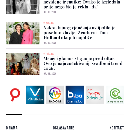
neviđene trenutke: Ovako je izgledala
prije nego što je rekla „da“
09. 08. 2026.
VJENČANJA
Nakon tajnog vjenčanja uslijedilo je
posebno slavlje: Zendaya i Tom
Holland okupili najbliže
07. 08. 2026.
VJENČANJA
Mračni glamur stigao je pred oltar:
Ovo je najneočekivaniji svadbeni trend
2026.
07. 08. 2026.
O nama
Oglašavanje
Kontakt