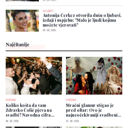
09. 08. 2026.
CELEBRITY
Antonija Čerkez otvorila dušu o ljubavi,
izdaji i uspjehu: "Malo je ljudi kojima
možete vjerovati"
05. 08. 2026.
Najčitanije
VJENČANJA
VJENČANJA
Koliko košta da vam
Mračni glamur stigao je
Zdravko Čolić pjeva na
pred oltar: Ovo je
svadbi? Navodna cifra
najneočekivaniji svadbeni
privukla pažnju
trend 2026.
06. 08. 2026.
07. 08. 2026.