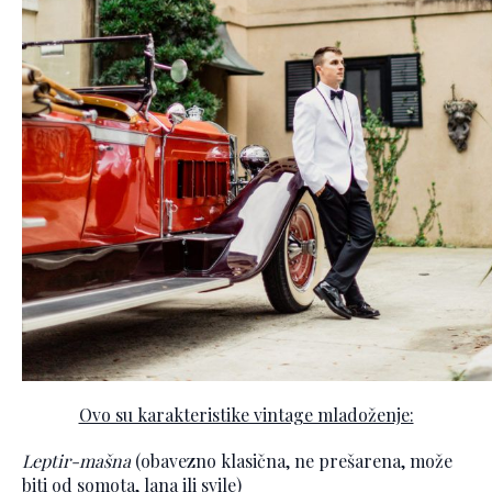
Ovo su karakteristike vintage mladoženje:
Leptir-mašna
(obavezno klasična, ne prešarena, može
biti od somota, lana ili svile)