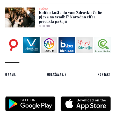
VJENČANJA
Koliko košta da vam Zdravko Čolić
pjeva na svadbi? Navodna cifra
privukla pažnju
06. 08. 2026.
O nama
Oglašavanje
Kontakt