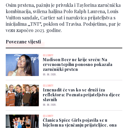
Osim prstena, pažnju je privukla i Taylorina zaručnička
kombinacija, svilena haljina Polo Ralph Laurena, Louis
Vuitton sandale, Cartier sat i narukvica prijateljstva s
inicijalima „TNT“, poklon od Travisa. Podsjetimo, par je
vezu započeo 2023. godine.
Povezane vijesti
CELEBRITY
Madison Beer ne krije sreću: Na
crvenom tepihu ponosno pokazala
zaručnički prsten
09. 08. 2026.
CELEBRITY
Iznenadit će vas ko se druži iza
reflektora: Poznata prijateljstva djece
slavnih
08. 08. 2026.
CELEBRITY
Članica Spice Girls pojavila se u
bijelom na vjenčanju prijateljice, ona