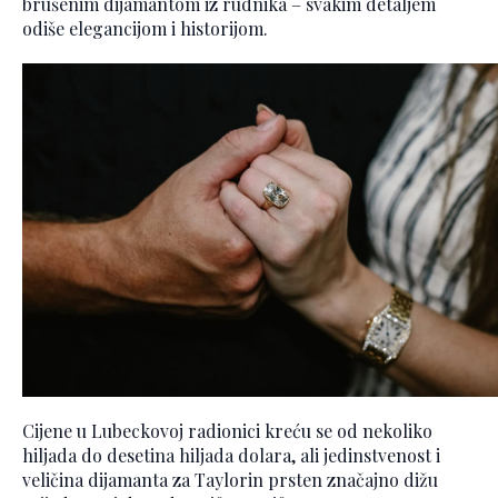
brušenim dijamantom iz rudnika – svakim detaljem
odiše elegancijom i historijom.
Cijene u Lubeckovoj radionici kreću se od nekoliko
hiljada do desetina hiljada dolara, ali jedinstvenost i
veličina dijamanta za Taylorin prsten značajno dižu