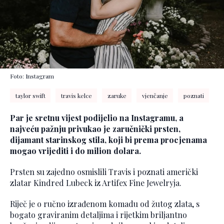
Foto: Instagram
taylor swift
travis kelce
zaruke
vjenčanje
poznati
Par je sretnu vijest podijelio na Instagramu, a
najveću pažnju privukao je zaručnički prsten,
dijamant starinskog stila, koji bi prema procjenama
mogao vrijediti i do milion dolara.
Prsten su zajedno osmislili Travis i poznati američki
zlatar Kindred Lubeck iz Artifex Fine Jewelryja.
Riječ je o ručno izrađenom komadu od žutog zlata, s
bogato graviranim detaljima i rijetkim briljantno