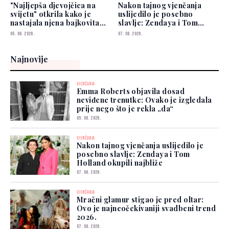
"Najljepša djevojčica na
Nakon tajnog vjenčanja
svijetu" otkrila kako je
uslijedilo je posebno
nastajala njena bajkovita
slavlje: Zendaya i Tom
vjenčanica
Holland okupili najbliže
05. 08. 2026.
07. 08. 2026.
Najnovije
VJENČANJA
Emma Roberts objavila dosad
neviđene trenutke: Ovako je izgledala
prije nego što je rekla „da“
09. 08. 2026.
VJENČANJA
Nakon tajnog vjenčanja uslijedilo je
posebno slavlje: Zendaya i Tom
Holland okupili najbliže
07. 08. 2026.
VJENČANJA
Mračni glamur stigao je pred oltar:
Ovo je najneočekivaniji svadbeni trend
2026.
07. 08. 2026.