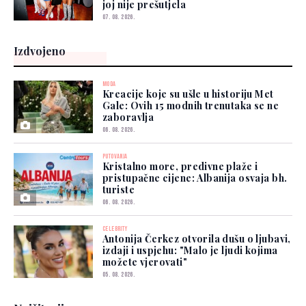
joj nije prešutjela
07. 08. 2026.
Izdvojeno
MODA
Kreacije koje su ušle u historiju Met
Gale: Ovih 15 modnih trenutaka se ne
zaboravlja
06. 08. 2026.
PUTOVANJA
Kristalno more, predivne plaže i
pristupačne cijene: Albanija osvaja bh.
turiste
06. 08. 2026.
CELEBRITY
Antonija Čerkez otvorila dušu o ljubavi,
izdaji i uspjehu: "Malo je ljudi kojima
možete vjerovati"
05. 08. 2026.