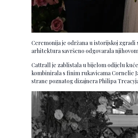
Ceremonija je održana u istorijskoj zgradi 
arhitektura savršeno odgovarala njihovom
Cattrall je zablistala u bijelom odijelu kuć
kombinirala s finim rukavicama Cornelie J
strane poznatog dizajnera Philipa Treacyja