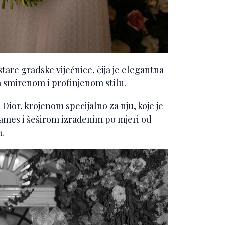
stare gradske vijećnice, čija je elegantna
 smirenom i profinjenom stilu.
e Dior, krojenom specijalno za nju, koje je
ames i šeširom izrađenim po mjeri od
.