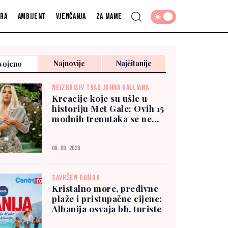
fra
Ambijent
Vjenčanja
Za mame
Najnovije
Najčitanije
vojeno
NEIZBRISIV TRAG JOHNA GALLIANA
Kreacije koje su ušle u
historiju Met Gale: Ovih 15
modnih trenutaka se ne
zaboravlja
06. 08. 2026.
SAVRŠEN ODMOR
Kristalno more, predivne
plaže i pristupačne cijene:
Albanija osvaja bh. turiste