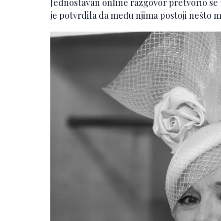
Jednostavan online razgovor pretvorio se 
je potvrdila da među njima postoji nešto 