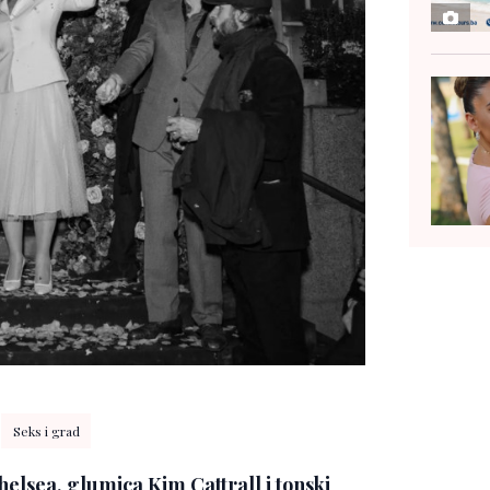
Seks i grad
elsea, glumica Kim Cattrall i tonski