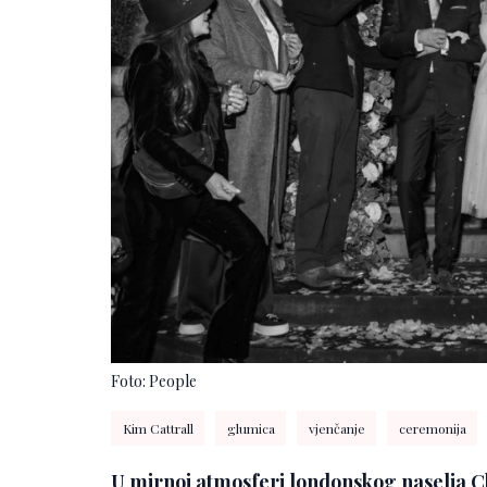
Foto: People
Kim Cattrall
glumica
vjenčanje
ceremonija
U mirnoj atmosferi londonskog naselja Ch