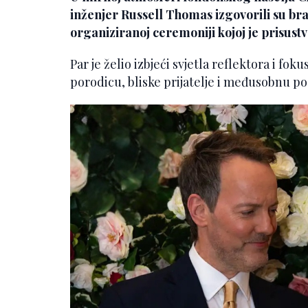
inženjer Russell Thomas izgovorili su bra
organiziranoj ceremoniji kojoj je prisustv
Par je želio izbjeći svjetla reflektora i foku
porodicu, bliske prijatelje i međusobnu p