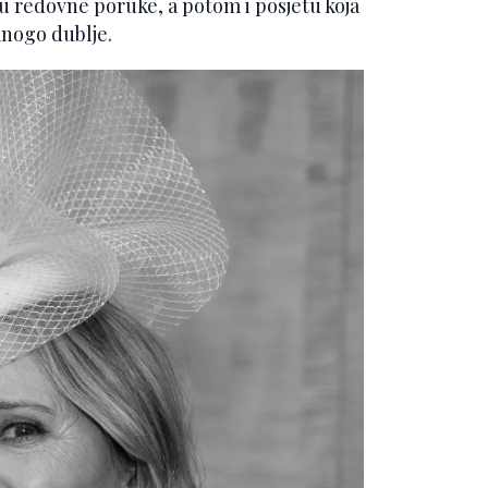
u redovne poruke, a potom i posjetu koja
mnogo dublje.