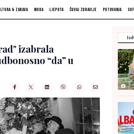
ltura & zabava
Moda
Ljepota
Čuvaj zdravlje
Putovanja
So
Izd
grad" izabrala
sudbonosno “da” u