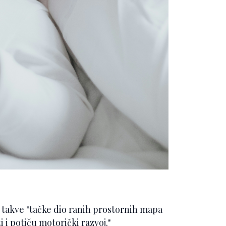
u takve "tačke dio ranih prostornih mapa
 i potiču motorički razvoj."