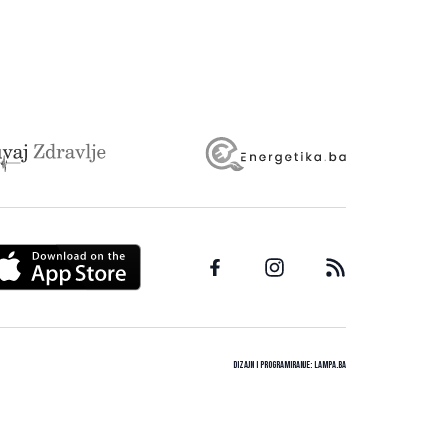
Dizajn i programiranje:
Lampa.ba