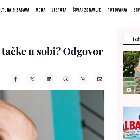
ltura & zabava
Moda
Ljepota
Čuvaj zdravlje
Putovanja
So
Izd
e tačke u sobi? Odgovor