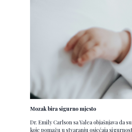
Mozak bira sigurno mjesto
Dr. Emily Carlson sa Yalea objašnjava da s
koje pomažu u stvaranju osjećaja sigurnosti