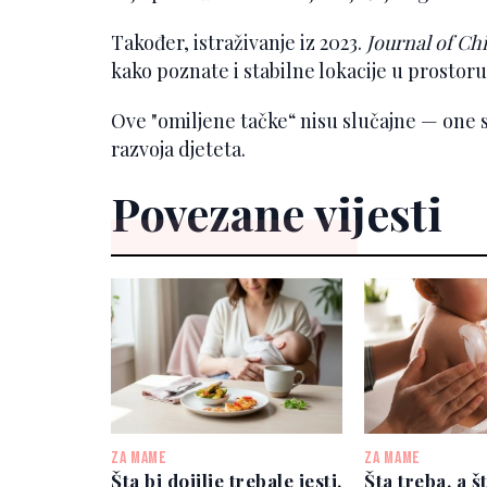
Također, istraživanje iz 2023.
Journal of Ch
kako poznate i stabilne lokacije u prostoru
Ove "omiljene tačke“ nisu slučajne — one 
razvoja djeteta.
Povezane vijesti
ZA MAME
ZA MAME
Šta bi dojilje trebale jesti,
Šta treba, a š