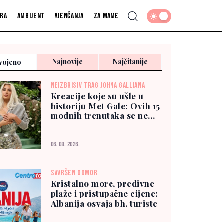
fra
Ambijent
Vjenčanja
Za mame
Najnovije
Najčitanije
vojeno
NEIZBRISIV TRAG JOHNA GALLIANA
Kreacije koje su ušle u
historiju Met Gale: Ovih 15
modnih trenutaka se ne
zaboravlja
06. 08. 2026.
SAVRŠEN ODMOR
Kristalno more, predivne
plaže i pristupačne cijene:
Albanija osvaja bh. turiste