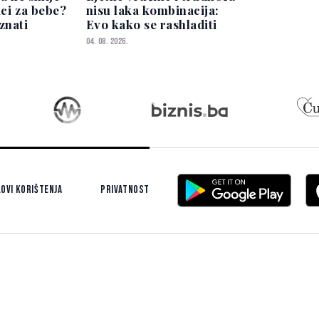
ici za bebe?
nisu laka kombinacija:
znati
Evo kako se rashladiti
04. 08. 2026.
ovi korištenja
Privatnost