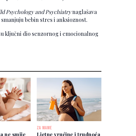
ild Psychology and Psychiatry
naglašava
 smanjuju bebin stres i anksioznost.
su ključni dio senzornog i emocionalnog
ZA MAME
ta ne smije
Ljetne vrućine i trudnoća