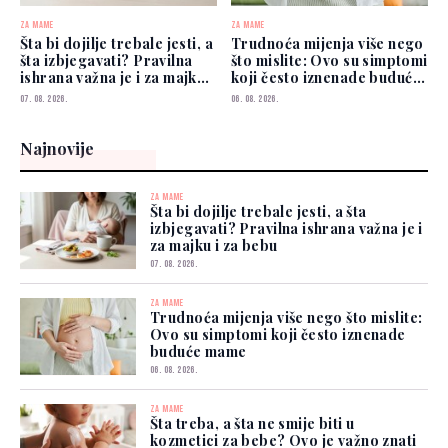
ZA MAME
ZA MAME
Šta bi dojilje trebale jesti, a
Trudnoća mijenja više nego
šta izbjegavati? Pravilna
što mislite: Ovo su simptomi
ishrana važna je i za majku i
koji često iznenade buduće
za bebu
mame
07. 08. 2026.
06. 08. 2026.
Najnovije
ZA MAME
Šta bi dojilje trebale jesti, a šta
izbjegavati? Pravilna ishrana važna je i
za majku i za bebu
07. 08. 2026.
ZA MAME
Trudnoća mijenja više nego što mislite:
Ovo su simptomi koji često iznenade
buduće mame
06. 08. 2026.
ZA MAME
Šta treba, a šta ne smije biti u
kozmetici za bebe? Ovo je važno znati