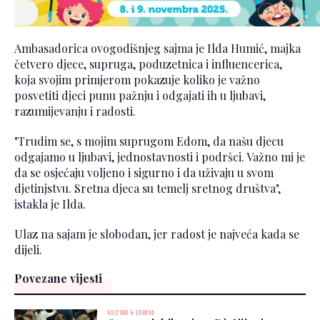
Ambasadorica ovogodišnjeg sajma je Ilda Humić, majka
četvero djece, supruga, poduzetnica i influencerica,
koja svojim primjerom pokazuje koliko je važno
posvetiti djeci punu pažnju i odgajati ih u ljubavi,
razumijevanju i radosti.
"Trudim se, s mojim suprugom Edom, da našu djecu
odgajamo u ljubavi, jednostavnosti i podršci. Važno mi je
da se osjećaju voljeno i sigurno i da uživaju u svom
djetinjstvu. Sretna djeca su temelj sretnog društva",
istakla je Ilda.
Ulaz na sajam je slobodan, jer radost je najveća kada se
dijeli.
Povezane vijesti
KULTURA & ZABAVA