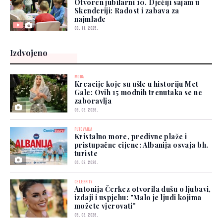
Otvoren jubilarni 10. Dječiji sajam u
Skenderiji: Radost i zabava za
najmlađe
08. 11. 2025.
Izdvojeno
MODA
Kreacije koje su ušle u historiju Met
Gale: Ovih 15 modnih trenutaka se ne
zaboravlja
06. 08. 2026.
PUTOVANJA
Kristalno more, predivne plaže i
pristupačne cijene: Albanija osvaja bh.
turiste
06. 08. 2026.
CELEBRITY
Antonija Čerkez otvorila dušu o ljubavi,
izdaji i uspjehu: "Malo je ljudi kojima
možete vjerovati"
05. 08. 2026.