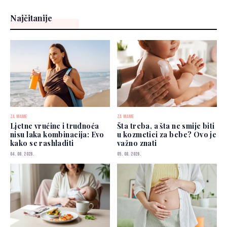
Najčitanije
ZA MAME
ZA MAME
Ljetne vrućine i trudnoća
Šta treba, a šta ne smije biti
nisu laka kombinacija: Evo
u kozmetici za bebe? Ovo je
kako se rashladiti
važno znati
04. 08. 2026.
05. 08. 2026.