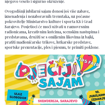
njegovo veselo i sigurno okruženje.
Ovogodišnji jubilarni sajam donosi još više zabave,
iznenađenja i nezaboravnih trenutaka, uz počasne
pokrovitelje Ministarstvo kulture i sporta KS i Grad
Sarajevo. Posjetioci će moći uživati u raznovrsnim
radionicama, kreativnim kutcima, scenskim nastupima i
predstavama, družiti se s omiljenim likovima iz bajki,
pratiti mađioničarske trikove, lutkarske predstave,
sportske prezentacije, ples i pjesmu, te primiti poklone.