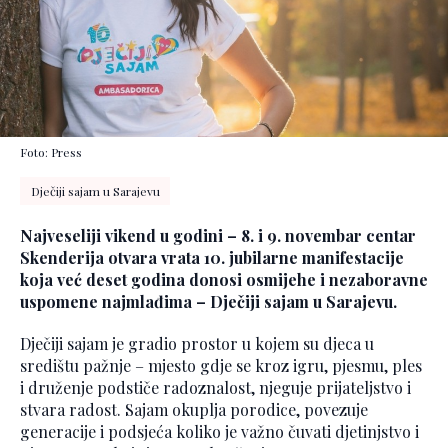
Foto: Press
Dječiji sajam u Sarajevu
Najveseliji vikend u godini – 8. i 9. novembar centar
Skenderija otvara vrata 10. jubilarne manifestacije
koja već deset godina donosi osmijehe i nezaboravne
uspomene najmlađima – Dječiji sajam u Sarajevu.
Dječiji sajam je gradio prostor u kojem su djeca u
središtu pažnje – mjesto gdje se kroz igru, pjesmu, ples
i druženje podstiče radoznalost, njeguje prijateljstvo i
stvara radost. Sajam okuplja porodice, povezuje
generacije i podsjeća koliko je važno čuvati djetinjstvo i