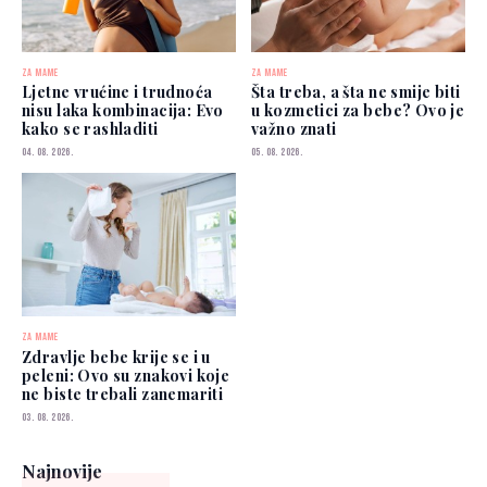
ZA MAME
ZA MAME
Ljetne vrućine i trudnoća
Šta treba, a šta ne smije biti
nisu laka kombinacija: Evo
u kozmetici za bebe? Ovo je
kako se rashladiti
važno znati
04. 08. 2026.
05. 08. 2026.
ZA MAME
Zdravlje bebe krije se i u
peleni: Ovo su znakovi koje
ne biste trebali zanemariti
03. 08. 2026.
Najnovije