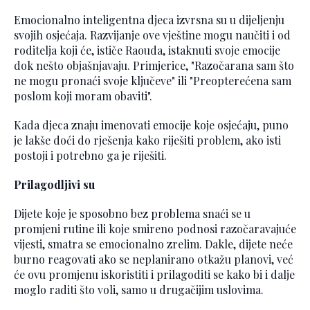
Emocionalno inteligentna djeca izvrsna su u dijeljenju
svojih osjećaja. Razvijanje ove vještine mogu naučiti i od
roditelja koji će, ističe Raouda, istaknuti svoje emocije
dok nešto objašnjavaju. Primjerice, "Razočarana sam što
ne mogu pronaći svoje ključeve" ili "Preopterećena sam
poslom koji moram obaviti".
Kada djeca znaju imenovati emocije koje osjećaju, puno
je lakše doći do rješenja kako riješiti problem, ako isti
postoji i potrebno ga je riješiti.
Prilagodljivi su
Dijete koje je sposobno bez problema snaći se u
promjeni rutine ili koje smireno podnosi razočaravajuće
vijesti, smatra se emocionalno zrelim. Dakle, dijete neće
burno reagovati ako se neplanirano otkažu planovi, već
će ovu promjenu iskoristiti i prilagoditi se kako bi i dalje
moglo raditi što voli, samo u drugačijim uslovima.