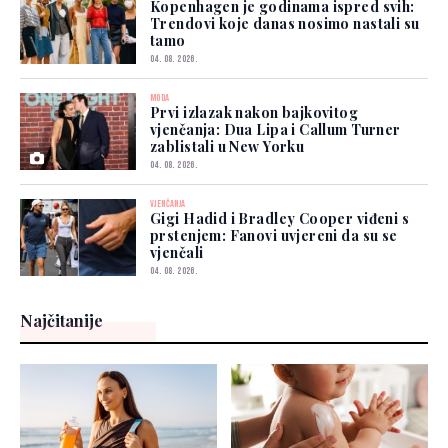
Kopenhagen je godinama ispred svih:
Trendovi koje danas nosimo nastali su
tamo
04. 08. 2026.
MODA
Prvi izlazak nakon bajkovitog
vjenčanja: Dua Lipa i Callum Turner
zablistali u New Yorku
04. 08. 2026.
VJENČANJA
Gigi Hadid i Bradley Cooper viđeni s
prstenjem: Fanovi uvjereni da su se
vjenčali
04. 08. 2026.
Najčitanije