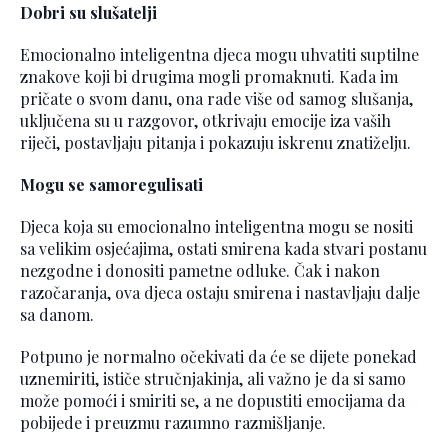
Dobri su slušatelji
Emocionalno inteligentna djeca mogu uhvatiti suptilne
znakove koji bi drugima mogli promaknuti. Kada im
pričate o svom danu, ona rade više od samog slušanja,
uključena su u razgovor, otkrivaju emocije iza vaših
riječi, postavljaju pitanja i pokazuju iskrenu znatiželju.
Mogu se samoregulisati
Djeca koja su emocionalno inteligentna mogu se nositi
sa velikim osjećajima, ostati smirena kada stvari postanu
nezgodne i donositi pametne odluke. Čak i nakon
razočaranja, ova djeca ostaju smirena i nastavljaju dalje
sa danom.
Potpuno je normalno očekivati da će se dijete ponekad
uznemiriti, ističe stručnjakinja, ali važno je da si samo
može pomoći i smiriti se, a ne dopustiti emocijama da
pobijede i preuzmu razumno razmišljanje.