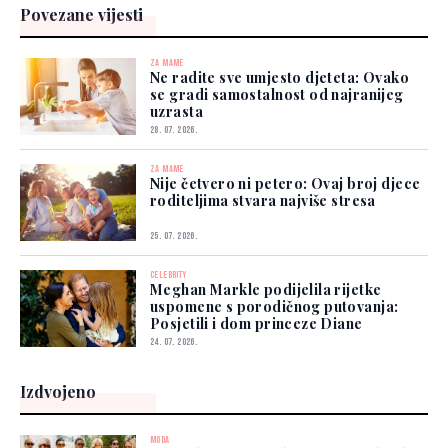
Povezane vijesti
ZA MAME
Ne radite sve umjesto djeteta: Ovako
se gradi samostalnost od najranijeg
uzrasta
28. 07. 2026.
ZA MAME
Nije četvero ni petero: Ovaj broj djece
roditeljima stvara najviše stresa
25. 07. 2026.
CELEBRITY
Meghan Markle podijelila rijetke
uspomene s porodičnog putovanja:
Posjetili i dom princeze Diane
24. 07. 2026.
Izdvojeno
MODA