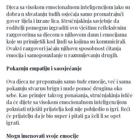
Djeca sa visokom emocionalnom inteligencijom jako su
dobra u shvatanju tuđih osjećaja samo promatrajući
govor tijela i izraze lica. Stručnjakinja savjetuje da
roditelji pomognu izgraditi ovu vještinu refleksivnim
razgovorima sa djecom o njihovom danu i emocijama
koje su primijetili kod ljudi sa kojima su komunicirali.
Ovakvi razgovori jačaju njihovu sposobnost čitanja
emocija i samopouzdanje u razumijevanju drugih.
Pokazuju empatiju i saosjećanje
Ova djeca ne prepoznaju samo tuđe emocije, već i sama
pokazuju stvarnu brigu i nude pomoć drugima oko
sebe. Kao primjer takvog ponašanja, stručnjakinja ističe
da će dijete sa visokom emocionalnom inteligencijom
pokušati utješiti prijatelja koji nije pobijedio u igri. Reći
će prijatelju da je bio super i pitati ga želi li se opet
igrati.
Mogu imenovati svoje emocije