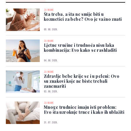
ZA MAME
Šta treba, a šta ne smije biti u
kozmetici za bebe? Ovo je važno znati
05. 08. 2026.
ZA MAME
Ljetne vrućine i trudnoća nisu laka
kombinacija: Evo kako se rashladiti
04. 08. 2026.
ZA MAME
Zdravlje bebe krije se i u peleni: Ovo
su znakovi koje ne biste trebali
zanemariti
03. 08. 2026.
ZA MAME
Mnoge trudnice imaju isti problem:
Evo šta uzrokuje trnce i kako ih ublažiti
31. 07. 2026.