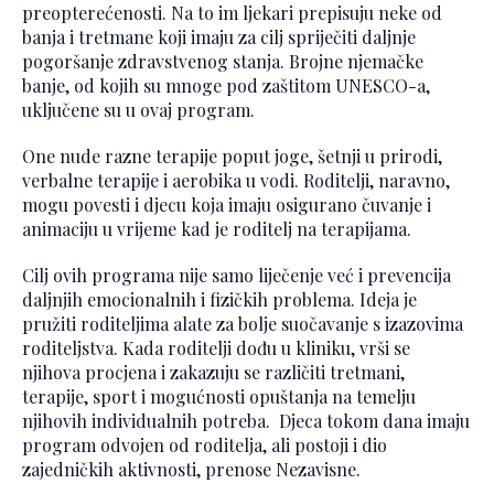
preopterećenosti. Na to im ljekari prepisuju neke od
banja i tretmane koji imaju za cilj spriječiti daljnje
pogoršanje zdravstvenog stanja. Brojne njemačke
banje, od kojih su mnoge pod zaštitom UNESCO-a,
uključene su u ovaj program.
One nude razne terapije poput joge, šetnji u prirodi,
verbalne terapije i aerobika u vodi. Roditelji, naravno,
mogu povesti i djecu koja imaju osigurano čuvanje i
animaciju u vrijeme kad je roditelj na terapijama.
Cilj ovih programa nije samo liječenje već i prevencija
daljnjih emocionalnih i fizičkih problema. Ideja je
pružiti roditeljima alate za bolje suočavanje s izazovima
roditeljstva. Kada roditelji dođu u kliniku, vrši se
njihova procjena i zakazuju se različiti tretmani,
terapije, sport i mogućnosti opuštanja na temelju
njihovih individualnih potreba. Djeca tokom dana imaju
program odvojen od roditelja, ali postoji i dio
zajedničkih aktivnosti, prenose Nezavisne.