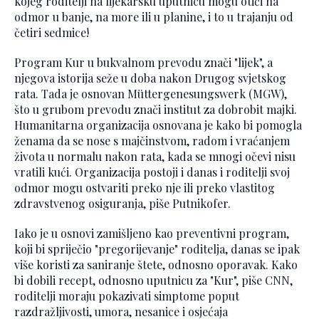
kojeg roditelji na lijekarsku uputnicu mogu otići na
odmor u banje, na more ili u planine, i to u trajanju od
četiri sedmice!
Program Kur u bukvalnom prevodu znači "lijek", a
njegova istorija seže u doba nakon Drugog svjetskog
rata. Tada je osnovan Müttergenesungswerk (MGW),
što u grubom prevodu znači institut za dobrobit majki.
Humanitarna organizacija osnovana je kako bi pomogla
ženama da se nose s majčinstvom, radom i vraćanjem
života u normalu nakon rata, kada se mnogi očevi nisu
vratili kući. Organizacija postoji i danas i roditelji svoj
odmor mogu ostvariti preko nje ili preko vlastitog
zdravstvenog osiguranja, piše Putnikofer.
Iako je u osnovi zamišljeno kao preventivni program,
koji bi spriječio "pregorijevanje" roditelja, danas se ipak
više koristi za saniranje štete, odnosno oporavak. Kako
bi dobili recept, odnosno uputnicu za "Kur", piše CNN,
roditelji moraju pokazivati simptome poput
razdražljivosti, umora, nesanice i osjećaja