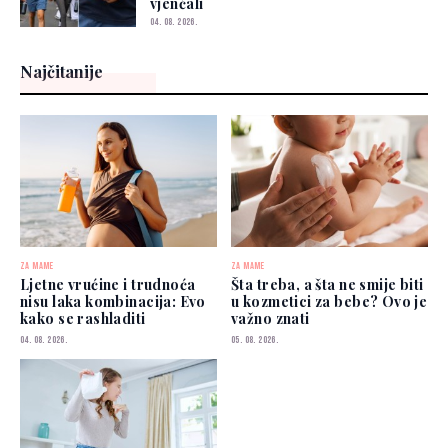
vjenčali
04. 08. 2026.
Najčitanije
ZA MAME
ZA MAME
Ljetne vrućine i trudnoća
Šta treba, a šta ne smije biti
nisu laka kombinacija: Evo
u kozmetici za bebe? Ovo je
kako se rashladiti
važno znati
04. 08. 2026.
05. 08. 2026.