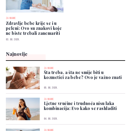
ZA MAME
Zdravlje bebe krije se i u
peleni: Ovo su znakovi koje
ne biste trebali zanemariti
03. 08. 2026.
Najnovije
ZA MAME
Šta treba, a šta ne smije biti u
kozmetici za bebe? Ovo je važno znati
05. 08. 2026.
ZA MAME
Ljetne vrućine i trudnoća nisu laka
kombinacija: Evo kako se rashladiti
04. 08. 2026.
ZA MAME