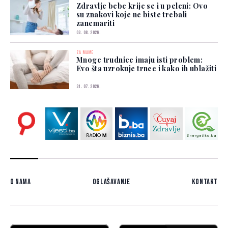
Zdravlje bebe krije se i u peleni: Ovo
su znakovi koje ne biste trebali
zanemariti
03. 08. 2026.
ZA MAME
Mnoge trudnice imaju isti problem:
Evo šta uzrokuje trnce i kako ih ublažiti
31. 07. 2026.
O nama
Oglašavanje
Kontakt