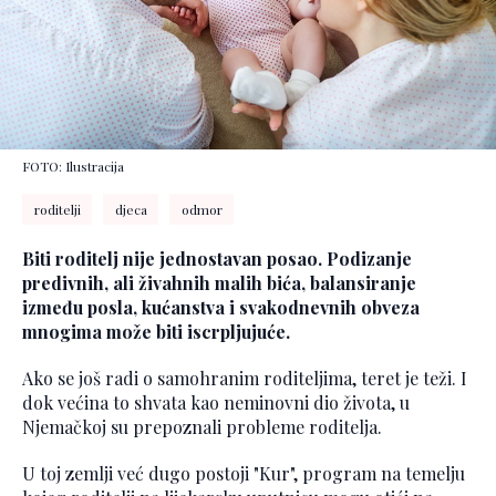
FOTO: Ilustracija
roditelji
djeca
odmor
Biti roditelj nije jednostavan posao. Podizanje
predivnih, ali živahnih malih bića, balansiranje
između posla, kućanstva i svakodnevnih obveza
mnogima može biti iscrpljujuće.
Ako se još radi o samohranim roditeljima, teret je teži. I
dok većina to shvata kao neminovni dio života, u
Njemačkoj su prepoznali probleme roditelja.
U toj zemlji već dugo postoji "Kur", program na temelju