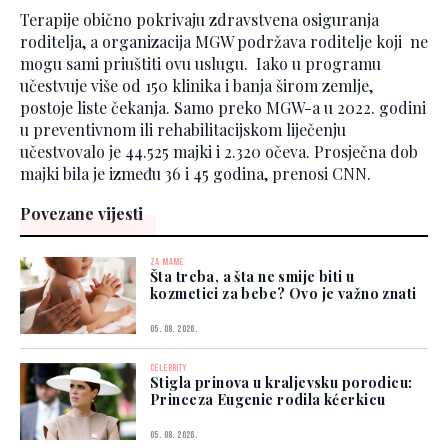
Terapije obično pokrivaju zdravstvena osiguranja
roditelja, a organizacija MGW podržava roditelje koji ne
mogu sami priuštiti ovu uslugu. Iako u programu
učestvuje više od 150 klinika i banja širom zemlje,
postoje liste čekanja. Samo preko MGW-a u 2022. godini
u preventivnom ili rehabilitacijskom liječenju
učestvovalo je 44.525 majki i 2.320 očeva. Prosječna dob
majki bila je između 36 i 45 godina, prenosi CNN.
Povezane vijesti
ZA MAME
Šta treba, a šta ne smije biti u
kozmetici za bebe? Ovo je važno znati
05. 08. 2026.
CELEBRITY
Stigla prinova u kraljevsku porodicu:
Princeza Eugenie rodila kćerkicu
05. 08. 2026.