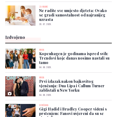
ZA MAME
Ne radite sve umjesto djeteta: Ovako
se gradi samostalnost od najranijeg
uzrasta
28. 07. 2026.
Izdvojeno
MODA
Kopenhagen je godinama ispred svih:
Trendovi koje danas nosimo nastali su
tamo
04. 08. 2026.
MODA
Prvi izlazak nakon bajkovitog
vjenčanja: Dua Lipa i Callum Turner
zablistali u New Yorku
04. 08. 2026.
VJENČANJA
Gigi Hadid i Bradley Cooper viđeni s
prstenjem: Fanovi uvjereni da su se