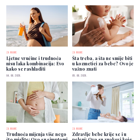
ZA MAME
ZA MAME
Ljetne vrućine i trudnoća
Šta treba, a šta ne smije biti
nisu laka kombinacija: Evo
u kozmetici za bebe? Ovo je
kako se rashladiti
važno znati
04. 08. 2026.
05. 08. 2026.
ZA MAME
ZA MAME
Trudnoća mijenja više nego
Zdravlje bebe krije se i u
što mislite: Ovo su simptomi
peleni: Ovo su znakovi koje