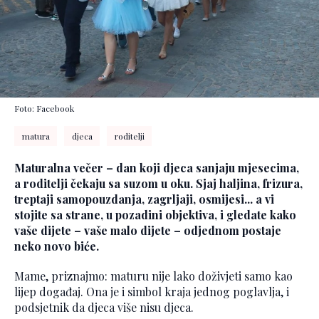
Foto: Facebook
matura
djeca
roditelji
Maturalna večer – dan koji djeca sanjaju mjesecima,
a roditelji čekaju sa suzom u oku. Sjaj haljina, frizura,
treptaji samopouzdanja, zagrljaji, osmijesi... a vi
stojite sa strane, u pozadini objektiva, i gledate kako
vaše dijete – vaše malo dijete – odjednom postaje
neko novo biće.
Mame, priznajmo: maturu nije lako doživjeti samo kao
lijep događaj. Ona je i simbol kraja jednog poglavlja, i
podsjetnik da djeca više nisu djeca.