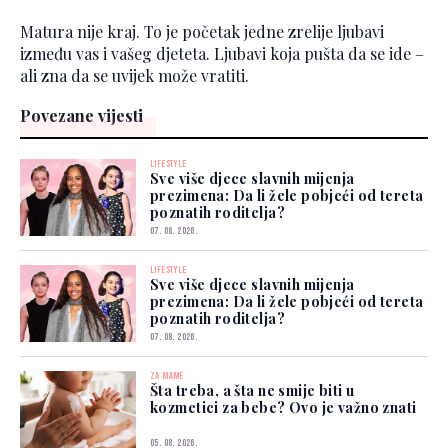
Matura nije kraj. To je početak jedne zrelije ljubavi
između vas i vašeg djeteta. Ljubavi koja pušta da se ide –
ali zna da se uvijek može vratiti.
Povezane vijesti
LIFESTYLE
Sve više djece slavnih mijenja
prezimena: Da li žele pobjeći od tereta
poznatih roditelja?
07. 08. 2026.
LIFESTYLE
Sve više djece slavnih mijenja
prezimena: Da li žele pobjeći od tereta
poznatih roditelja?
07. 08. 2026.
ZA MAME
Šta treba, a šta ne smije biti u
kozmetici za bebe? Ovo je važno znati
05. 08. 2026.