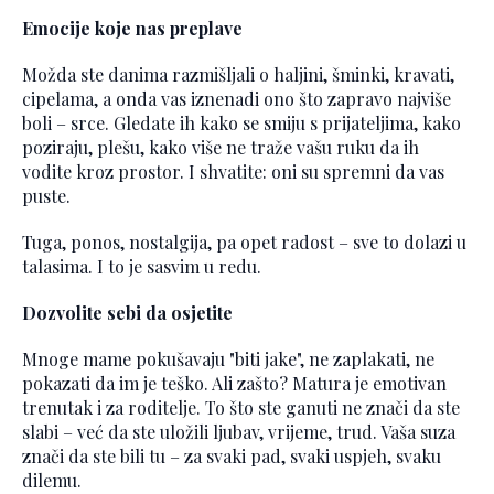
Emocije koje nas preplave
Možda ste danima razmišljali o haljini, šminki, kravati,
cipelama, a onda vas iznenadi ono što zapravo najviše
boli – srce. Gledate ih kako se smiju s prijateljima, kako
poziraju, plešu, kako više ne traže vašu ruku da ih
vodite kroz prostor. I shvatite: oni su spremni da vas
puste.
Tuga, ponos, nostalgija, pa opet radost – sve to dolazi u
talasima. I to je sasvim u redu.
Dozvolite sebi da osjetite
Mnoge mame pokušavaju "biti jake", ne zaplakati, ne
pokazati da im je teško. Ali zašto? Matura je emotivan
trenutak i za roditelje. To što ste ganuti ne znači da ste
slabi – već da ste uložili ljubav, vrijeme, trud. Vaša suza
znači da ste bili tu – za svaki pad, svaki uspjeh, svaku
dilemu.