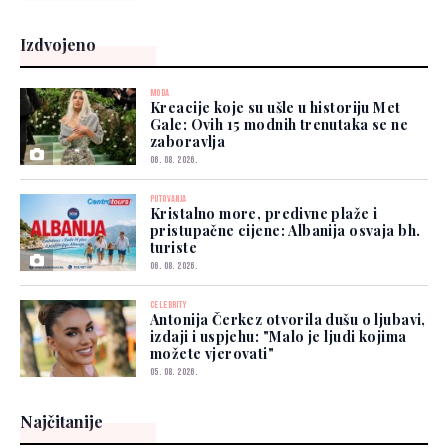
Izdvojeno
MODA
Kreacije koje su ušle u historiju Met
Gale: Ovih 15 modnih trenutaka se ne
zaboravlja
06. 08. 2026.
PUTOVANJA
Kristalno more, predivne plaže i
pristupačne cijene: Albanija osvaja bh.
turiste
06. 08. 2026.
CELEBRITY
Antonija Čerkez otvorila dušu o ljubavi,
izdaji i uspjehu: "Malo je ljudi kojima
možete vjerovati"
05. 08. 2026.
Najčitanije