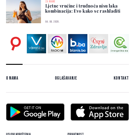
ZA MAME
Ljetne vrućine i trudnoća nisu laka
kombinacija: Evo kako se rashladiti
04. 08. 2026.
O nama
Oglašavanje
Kontakt
Uslovi korištenja
Privatnost