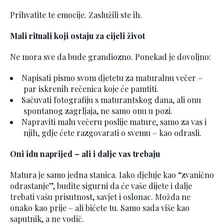
Prihvatite te emocije. Zaslužili ste ih.
Mali rituali koji ostaju za cijeli život
Ne mora sve da bude grandiozno. Ponekad je dovoljno:
Napisati pismo svom djetetu za maturalnu večer –
par iskrenih rečenica koje će pamtiti.
Sačuvati fotografiju s maturantskog dana, ali onu
spontanog zagrljaja, ne samo onu u pozi.
Napraviti malu večeru poslije mature, samo za vas i
njih, gdje ćete razgovarati o svemu – kao odrasli.
Oni idu naprijed – ali i dalje vas trebaju
Matura je samo jedna stanica. Iako djeluje kao “zvanično
odrastanje”, budite sigurni da će vaše dijete i dalje
trebati vašu prisutnost, savjet i oslonac. Možda ne
onako kao prije – ali bićete tu. Samo sada više kao
saputnik, a ne vodič.