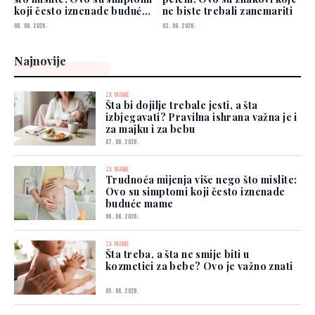
koji često iznenade buduće
ne biste trebali zanemariti
mame
06. 08. 2026.
03. 08. 2026.
Najnovije
ZA MAME
Šta bi dojilje trebale jesti, a šta
izbjegavati? Pravilna ishrana važna je i
za majku i za bebu
07. 08. 2026.
ZA MAME
Trudnoća mijenja više nego što mislite:
Ovo su simptomi koji često iznenade
buduće mame
06. 08. 2026.
ZA MAME
Šta treba, a šta ne smije biti u
kozmetici za bebe? Ovo je važno znati
05. 08. 2026.