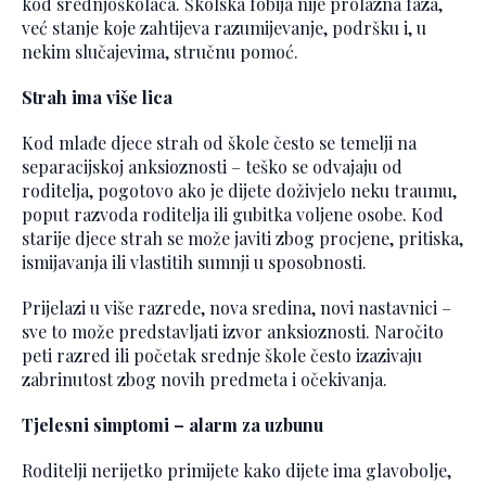
kod srednjoškolaca. Školska fobija nije prolazna faza,
već stanje koje zahtijeva razumijevanje, podršku i, u
nekim slučajevima, stručnu pomoć.
Strah ima više lica
Kod mlađe djece strah od škole često se temelji na
separacijskoj anksioznosti – teško se odvajaju od
roditelja, pogotovo ako je dijete doživjelo neku traumu,
poput razvoda roditelja ili gubitka voljene osobe. Kod
starije djece strah se može javiti zbog procjene, pritiska,
ismijavanja ili vlastitih sumnji u sposobnosti.
Prijelazi u više razrede, nova sredina, novi nastavnici –
sve to može predstavljati izvor anksioznosti. Naročito
peti razred ili početak srednje škole često izazivaju
zabrinutost zbog novih predmeta i očekivanja.
Tjelesni simptomi – alarm za uzbunu
Roditelji nerijetko primijete kako dijete ima glavobolje,