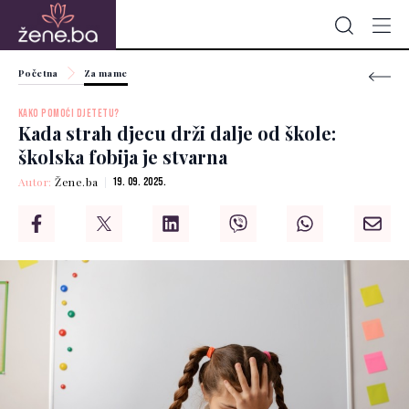
Početna
Za mame
KAKO POMOĆI DJETETU?
Kada strah djecu drži dalje od škole:
školska fobija je stvarna
Autor:
Žene.ba
19. 09. 2025.