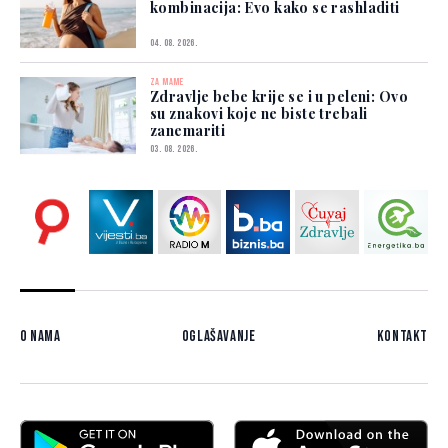
kombinacija: Evo kako se rashladiti
04. 08. 2026.
ZA MAME
Zdravlje bebe krije se i u peleni: Ovo
su znakovi koje ne biste trebali
zanemariti
03. 08. 2026.
O nama
Oglašavanje
Kontakt