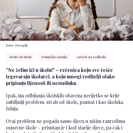
Foto: Freepik
strah od skole
vršnjačko nasilje
savjeti za roditelje
"Ne želim ići u školu!" – rečenica koju sve češće
izgovaraju školarci, a koju mnogi roditelji olako
pripisuju lijenosti ili nestašluku.
Ipak, iza odbijanja školskih obaveza nerijetko se krije
ozbiljniji problem: strah od škole, poznat i kao školska
fobija.
Ovaj problem ne pogađa samo djecu u nižim razredima
osnovne škole – prisutan je i kod starije djece, pa čak i