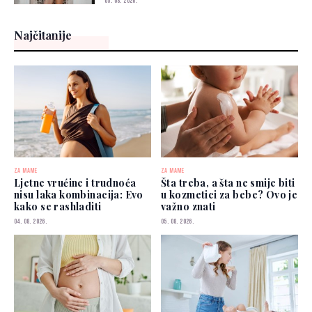
05. 08. 2026.
Najčitanije
ZA MAME
ZA MAME
Ljetne vrućine i trudnoća
Šta treba, a šta ne smije biti
nisu laka kombinacija: Evo
u kozmetici za bebe? Ovo je
kako se rashladiti
važno znati
04. 08. 2026.
05. 08. 2026.