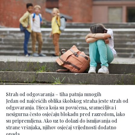
Strah od odgovaranja – tiha patnja mnogih
Jedan od najčešćih oblika školskog straha jeste strah od
odgovaranja. Djeca koja su povučena, sramežljiva i
nesigurna često osjećaju blokadu pred razredom, iako
su pripremljena. Ako uz to dolazi do ismijavanja od
strane vršnjaka, njihov osjećaj vrijednosti dodatno
opada.