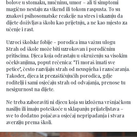
bolove u stomaku, mučninu, umor – ali ti simptomi
magično nestaju za vikend ili tokom raspusta. To su
znakovi psihosomatske reakcije na stres i ukazuju da
dijete doživljava školu kao prijetnju, a ne kao mjesto za
učenje i rast.
Uzroci školske fobije – porodica ima važnu ulogu
Strah od škole može biti uzrokovan i porodičnim
pritiscima. Djeca koja odrastaju u okruženju sa visokim
očekivanjima, poput rečenica: "Ti moraš imati sve
petice", često razvijaju strah od neuspjeha i razočaranja.
Također, djeca iz prezaštićujućih porodica, gdje
roditelji i sami osjećaju strah od odvajanja, prenose tu
nesigurnost na dijete.
Ne treba zaboraviti ni djecu koja su izložena vršnjačkom
nasilju ili imaju poteškoće u sklapanju prijateljstava –
sve to dodatno pojačava osjećaj nepripadanja i stvara
averziju prema školi.