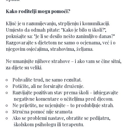
Kako roditelji mogu pomoći?
Ključ je u razumijevanju, strpljenju i komunikaciji.
Umjesto da odmah pitate: "Kako je bilo u školi?",
pokušajte sa: "Je li se desilo nešto zanimljivo danas?"
Razgovarajte s djetetom ne samo o ocjenama, već i o
njegovim osjećajima, strahovima, željama.
Ne umanjujte njihove strahove – i ako vam se čine sitni,
za dijete su veliki.
Pohvalite trud, ne samo rezultat.
Potičite, ali ne forsirajte druženje.
Razvijajte pozitivan stav prema školi – izbjegavajte
negativne komentare o učiteljima pred djecom.
Ne prijetite, ne ucjenjujte – to produbljuje strah.
Stručna pomoć nije sramota
Ako se problemi nastave, obratite se pedijatru,
školskom psihologu ili terapeutu.