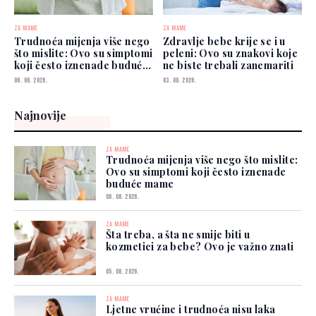
ZA MAME
ZA MAME
Trudnoća mijenja više nego
Zdravlje bebe krije se i u
što mislite: Ovo su simptomi
peleni: Ovo su znakovi koje
koji često iznenade buduće
ne biste trebali zanemariti
mame
06. 08. 2026.
03. 08. 2026.
Najnovije
ZA MAME
Trudnoća mijenja više nego što mislite:
Ovo su simptomi koji često iznenade
buduće mame
06. 08. 2026.
ZA MAME
Šta treba, a šta ne smije biti u
kozmetici za bebe? Ovo je važno znati
05. 08. 2026.
ZA MAME
Ljetne vrućine i trudnoća nisu laka