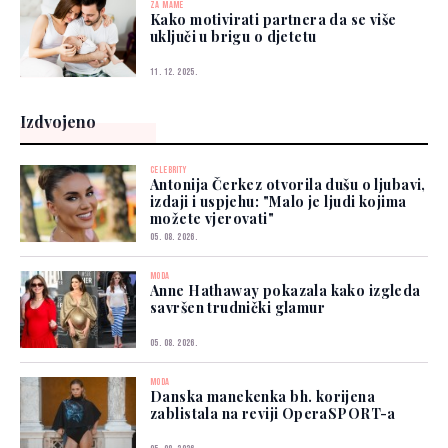
ZA MAME
Kako motivirati partnera da se više
uključi u brigu o djetetu
11. 12. 2025.
Izdvojeno
CELEBRITY
Antonija Čerkez otvorila dušu o ljubavi,
izdaji i uspjehu: "Malo je ljudi kojima
možete vjerovati"
05. 08. 2026.
MODA
Anne Hathaway pokazala kako izgleda
savršen trudnički glamur
05. 08. 2026.
MODA
Danska manekenka bh. korijena
zablistala na reviji OperaSPORT-a