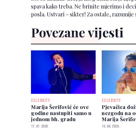
spava kako treba. Ne brinite mjerimo i dec
posla. Ustvari - sikter! Za ostale, razumije s
Povezane vijesti
CELEBRITY
CELEBRITY
Marija Šerifović će ove
Pjevačica dož
godine nastupiti samo u
nezgodu na 
jednom bh. gradu
Marija Šerifo
završila u bol
17. 07. 2026.
15. 06. 2026.