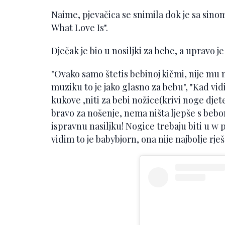
Naime, pjevačica se snimila dok je sa sin
What Love Is".
Dječak je bio u nosiljki za bebe, a upravo j
"Ovako samo štetis bebinoj kičmi, nije mu
muziku to je jako glasno za bebu", "Kad vi
kukove ,niti za bebi nožice(krivi noge djetet
bravo za nošenje, nema ništa ljepše s bebo
ispravnu nasiljku! Nogice trebaju biti u w 
vidim to je babybjorn, ona nije najbolje rje