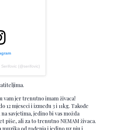
tagram
 Serifovic (@serifovic)
atiteljima.
niću vam jer trenutno imam živaca!
o 12 mjeseci i između 3 i 11kg. Takođe
 na savjetima, jedino bi vas možda
et piše, ali za to trenutno NEMAM živaca.
a muzika od rođenja i jedino uz nju i