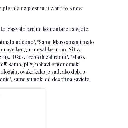
om plesala uz pjesmu "I Want to Know
e to izazvalo brojne komentare i savjete.
 nimalo udobno", "Samo Maro smanji malo
dim ove kengur nosaljke u pm. Nit za
u)... Užas, treba ih zabraniti", "Maro,
m!!! Samo, pliz, nabavi ergonomski
položaju, ovako kako je sad, ako dobro
šenje", samo su neki od desetina savjeta.