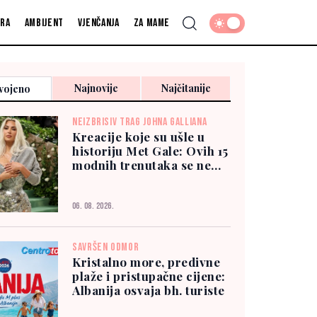
fra
Ambijent
Vjenčanja
Za mame
Najnovije
Najčitanije
vojeno
NEIZBRISIV TRAG JOHNA GALLIANA
Kreacije koje su ušle u
historiju Met Gale: Ovih 15
modnih trenutaka se ne
zaboravlja
06. 08. 2026.
SAVRŠEN ODMOR
Kristalno more, predivne
plaže i pristupačne cijene:
Albanija osvaja bh. turiste