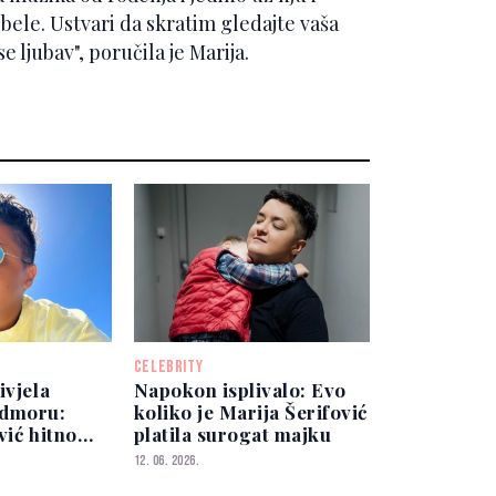
ibele. Ustvari da skratim gledajte vaša
e ljubav", poručila je Marija.
CELEBRITY
ivjela
Napokon isplivalo: Evo
odmoru:
koliko je Marija Šerifović
vić hitno
platila surogat majku
nici
12. 06. 2026.