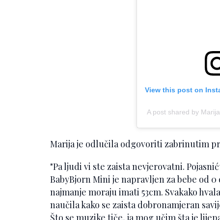
View this post on Ins
A post shared by Marija
Marija je odlučila odgovoriti zabrinutim pr
"Pa ljudi vi ste zaista nevjerovatni. Pojas
BabyBjorn Mini je napravljen za bebe od 0 d
najmanje moraju imati 53cm. Svakako hvala
naučila kako se zaista dobronamjeran savij
Što se muzike tiče, ja mog učim šta je lijep