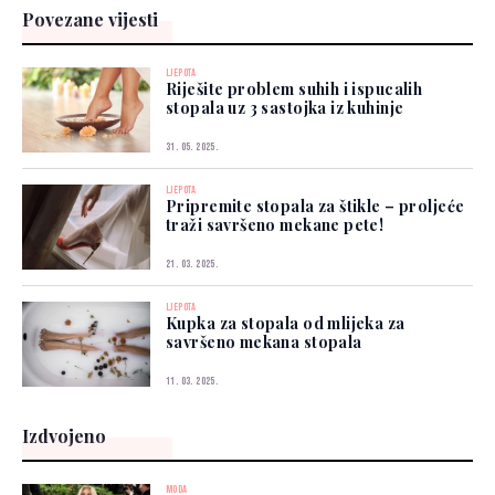
Povezane vijesti
LJEPOTA
Riješite problem suhih i ispucalih
stopala uz 3 sastojka iz kuhinje
31. 05. 2025.
LJEPOTA
Pripremite stopala za štikle – proljeće
traži savršeno mekane pete!
21. 03. 2025.
LJEPOTA
Kupka za stopala od mlijeka za
savršeno mekana stopala
11. 03. 2025.
Izdvojeno
MODA