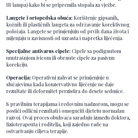
IR lampa) kako bi se pripremila stopala za vježbe.
Langete i ortopedska obuća:
Korištenje gipsanih,
kožnih ili plastičnih langeta za održavanje korektivnog
položaja. Langete se primjenjuju od prvih dana života i
mijenjaju u zavisnosti od uzrasta i napretka liječenja.
Specijalne antivarus cipele:
Cipele sa podignutom
unutrašnjom ivicom ili obrnute cipele za pasivnu
korekciju.
Operacija:
Operativni zahvat se primjenjuje u
slučajevima kada konzervativno liječenje ne daje
rezultate ili deformitet perzistira do desete sedmice.
S pravilnim terapijama i redovnim nadzorom, mogu se
postići odlični rezultati i omogućiti djetetu normalan
razvoj. Ovaj proces obuhvaća saradnju između doktora,
fizioterapeuta i roditelja, koji zajedno rade na
ostvarivanju ciljeva terapije.