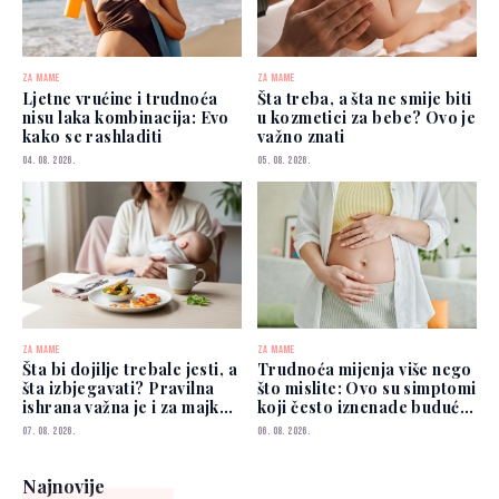
ZA MAME
ZA MAME
Ljetne vrućine i trudnoća
Šta treba, a šta ne smije biti
nisu laka kombinacija: Evo
u kozmetici za bebe? Ovo je
kako se rashladiti
važno znati
04. 08. 2026.
05. 08. 2026.
ZA MAME
ZA MAME
Šta bi dojilje trebale jesti, a
Trudnoća mijenja više nego
šta izbjegavati? Pravilna
što mislite: Ovo su simptomi
ishrana važna je i za majku i
koji često iznenade buduće
za bebu
mame
07. 08. 2026.
06. 08. 2026.
Najnovije