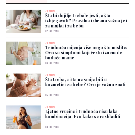
ZA MAME
Šta bi dojilje trebale jesti, a šta
izbjegavati? Pravilna ishrana važna je i
za majku i za bebu
07. 08. 2026.
ZA MAME
Trudnoća mijenja više nego što mislite:
Ovo su simptomi koji često iznenade
buduće mame
06. 08. 2026.
ZA MAME
Šta treba, a šta ne smije biti u
kozmetici za bebe? Ovo je važno znati
05. 08. 2026.
ZA MAME
Ljetne vrućine i trudnoća nisu laka
kombinacija: Evo kako se rashladiti
04. 08. 2026.