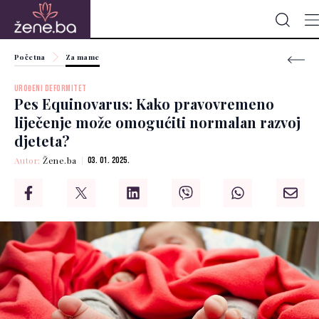
Početna
Za mame
UROĐENI DEFORMITET
Pes Equinovarus: Kako pravovremeno
liječenje može omogućiti normalan razvoj
djeteta?
Autor:
Žene.ba
03. 01. 2025.