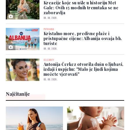
Kreacije koje su ušle u historiju Met
Gale: Ovih 15 modnih trenutaka se ne
zaboravlja
06. 08. 2026.
PUTOVANJA
Kristalno more, predivne plaže i
pristupačne cijene: Albanija osvaja bh.
turiste
06. 08. 2026.
CELEBRITY
Antonija Čerkez otvorila dušu o ljubavi,
izdaji i uspjehu: "Malo je ljudi kojima
možete vjerovati"
05. 08. 2026.
Najčitanije