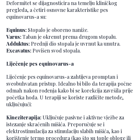
Deformitet se dijagnosticira na temelju kliničkog
pregleda, a četiri osnovne karakteristike pes
equinovarus-a su:
Equinus:
Stopalo je oboreno naniže.
Varus:
Taban je okrenut prema drugom stopalu.
Adduktus:
Prednji dio stopala je uvrnut ka unutra.
Excavatus:
Povišen svod stopala.
Liječenje pes equinovarus-a
Liječenje pes equinovarus-a zahtijeva promptan i
sveobuhvatan pristup. Idealno bi bilo da terapija počne
odmah nakon rođenja kako bi se korekcija završila prije
početka hoda. U terapiji se koriste različite metode,
uključujući:
Kineziterapija:
Uključuje pasivne i aktivne vježbe za
istezanje skraćenih mišića. Preporučuje se i
elektrostimulacija za stimulaciju slabih mišića, kao i
korištenje termo procedura (kao što su tople obloge ili