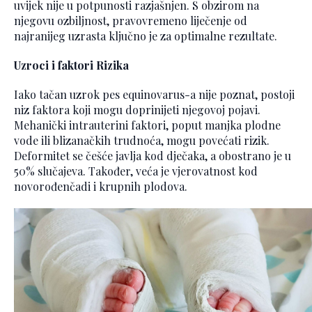
uvijek nije u potpunosti razjašnjen. S obzirom na
njegovu ozbiljnost, pravovremeno liječenje od
najranijeg uzrasta ključno je za optimalne rezultate.
Uzroci i faktori Rizika
Iako tačan uzrok pes equinovarus-a nije poznat, postoji
niz faktora koji mogu doprinijeti njegovoj pojavi.
Mehanički intrauterini faktori, poput manjka plodne
vode ili blizanačkih trudnoća, mogu povećati rizik.
Deformitet se češće javlja kod dječaka, a obostrano je u
50% slučajeva. Također, veća je vjerovatnost kod
novorođenčadi i krupnih plodova.