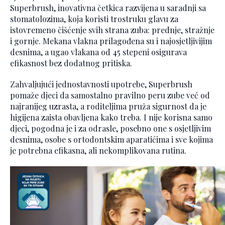
Superbrush, inovativna četkica razvijena u saradnji sa
stomatolozima, koja koristi trostruku glavu za
istovremeno čišćenje svih strana zuba: prednje, stražnje
i gornje. Mekana vlakna prilagođena su i najosjetljivijim
desnima, a ugao vlakana od 45 stepeni osigurava
efikasnost bez dodatnog pritiska.
Zahvaljujući jednostavnosti upotrebe, Superbrush
pomaže djeci da samostalno pravilno peru zube već od
najranijeg uzrasta, a roditeljima pruža sigurnost da je
higijena zaista obavljena kako treba. I nije korisna samo
djeci, pogodna je i za odrasle, posebno one s osjetljivim
desnima, osobe s ortodontskim aparatićima i sve kojima
je potrebna efikasna, ali nekomplikovana rutina.