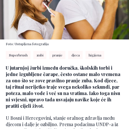
Foto: Ustupljena fotografija
Superbrush
zubi
pranje
djeca
higijena
U jutarnjoj žurbi između doručka, školskih torbi i
jedne izgubljene čarape, često ostane malo vremena
za ono što se zove pravilno pranje zuba. Kod djece,
taj ritual nerijetko traje svega nekoliko sekundi, par
poteza, malo vode i već su na vratima. Iako toga nisu
ni svjesni, upravo tada usvajaju navike koje će ih
pratiti cijeli život.
U Bosni i Hercegovini, stanje oralnog zdravlja među
djecom i dalje je ozbiljno. Prema podacima UNDP-a iz