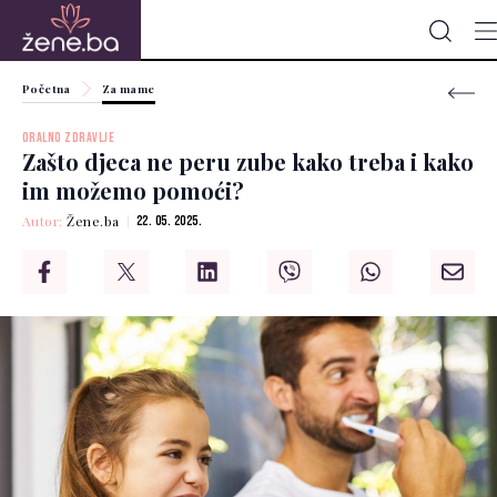
Početna
Za mame
ORALNO ZDRAVLJE
Zašto djeca ne peru zube kako treba i kako
im možemo pomoći?
Autor:
Žene.ba
22. 05. 2025.