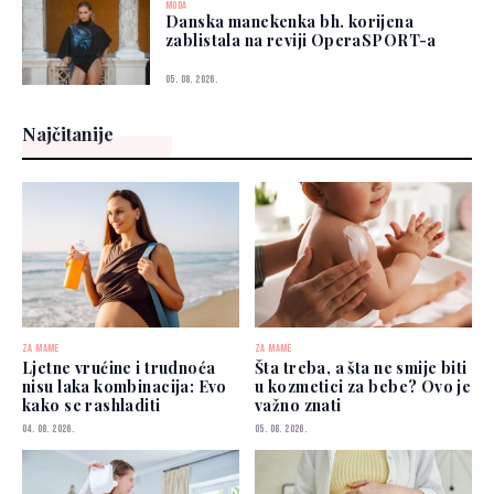
MODA
Danska manekenka bh. korijena
zablistala na reviji OperaSPORT-a
05. 08. 2026.
Najčitanije
ZA MAME
ZA MAME
Ljetne vrućine i trudnoća
Šta treba, a šta ne smije biti
nisu laka kombinacija: Evo
u kozmetici za bebe? Ovo je
kako se rashladiti
važno znati
04. 08. 2026.
05. 08. 2026.