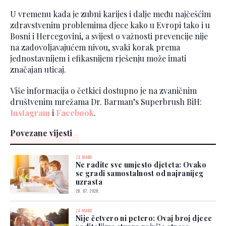
U vremenu kada je zubni karijes i dalje među najčešćim
zdravstvenim problemima djece kako u Evropi tako i u
Bosni i Hercegovini, a svijest o važnosti prevencije nije
na zadovoljavajućem nivou, svaki korak prema
jednostavnijem i efikasnijem rješenju može imati
značajan uticaj.
Više informacija o četkici dostupno je na zvaničnim
društvenim mrežama Dr. Barman’s Superbrush BiH:
Instagram
i
Facebook
.
Povezane vijesti
ZA MAME
Ne radite sve umjesto djeteta: Ovako
se gradi samostalnost od najranijeg
uzrasta
28. 07. 2026.
ZA MAME
Nije četvero ni petero: Ovaj broj djece