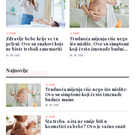
ZA MAME
ZA MAME
Zdravlje bebe krije se i u
Trudnoća mijenja više nego
peleni: Ovo su znakovi koje
što mislite: Ovo su simptomi
ne biste trebali zanemariti
koji često iznenade buduće
mame
03. 08. 2026.
06. 08. 2026.
Najnovije
ZA MAME
Trudnoća mijenja više nego što mislite:
Ovo su simptomi koji često iznenade
buduće mame
06. 08. 2026.
ZA MAME
Šta treba, a šta ne smije biti u
kozmetici za bebe? Ovo je važno znati