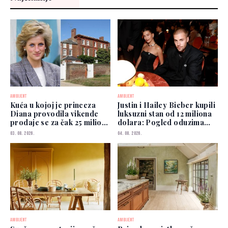
AMBIJENT
AMBIJENT
Kuća u kojoj je princeza
Justin i Hailey Bieber kupili
Diana provodila vikende
luksuzni stan od 12 miliona
prodaje se za čak 25 miliona
dolara: Pogled oduzima
funti
dah
03. 08. 2026.
04. 08. 2026.
AMBIJENT
AMBIJENT