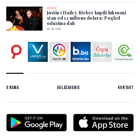
AMBIJENT
Justin i Hailey Bieber kupili luksuzni
stan od 12 miliona dolara: Pogled
oduzima dah
04. 08. 2026.
O nama
Oglašavanje
Kontakt