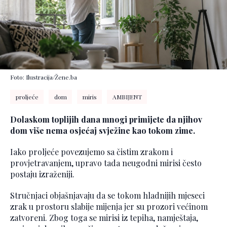
Foto: Ilustracija/Žene.ba
proljeće
dom
miris
AMBIJENT
Dolaskom toplijih dana mnogi primijete da njihov
dom više nema osjećaj svježine kao tokom zime.
Iako proljeće povezujemo sa čistim zrakom i
provjetravanjem, upravo tada neugodni mirisi često
postaju izraženiji.
Stručnjaci objašnjavaju da se tokom hladnijih mjeseci
zrak u prostoru slabije mijenja jer su prozori većinom
zatvoreni. Zbog toga se mirisi iz tepiha, namještaja,