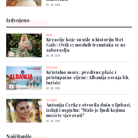
05. 08. 2026.
Izdvojeno
MODA
Kreacije koje su ušle u historiju Met
Gale: Ovih 15 modnih trenutaka se ne
zaboravlja
06. 08. 2026.
PUTOVANJA
Kristalno more, predivne plaže i
pristupačne cijene: Albanija osvaja bh.
turiste
06. 08. 2026.
CELEBRITY
Antonija Čerkez otvorila dušu o ljubavi,
izdaji i uspjehu: "Malo je ljudi kojima
možete vjerovati"
05. 08. 2026.
Najčitanije