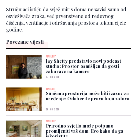
Stručnjaci ističu da svjež miris doma ne zavisi samo od
osvježivača zraka, već prvenstveno od redovnog
čišćenja, ventilacije i održavanja prostora tokom cijele
godine.
Povezane vijesti
AMBIJENT
Jay Shetty predstavio novi podcast
studio: Prostor osmišljen da gosti
zaborave na kamere
07. 08. 2026.
AMBIJENT
Sunčana prostorija može biti izazov za
uređenje: Odaberite pravu boju zidova
06. 08. 2026.
AMBIJENT
Prirodno svjetlo može potpuno
promijeniti vaš dom: Evo kako da ga
iskoristite