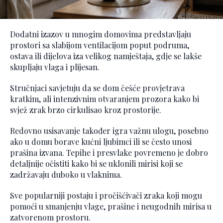
Dodatni izazov u mnogim domovima predstavljaju
prostori sa slabijom ventilacijom poput podruma,
ostava ili dijelova iza velikog namještaja, gdje se lakše
skupljaju vlaga i plijesan.
Stručnjaci savjetuju da se dom češće provjetrava
kratkim, ali intenzivnim otvaranjem prozora kako bi
svjež zrak brzo cirkulisao kroz prostorije.
Redovno usisavanje također igra važnu ulogu, posebno
ako u domu borave kućni ljubimci ili se često unosi
prašina izvana. Tepihe i presvlake povremeno je dobro
detaljnije očistiti kako bi se uklonili mirisi koji se
zadržavaju duboko u vlaknima.
Sve popularniji postaju i pročišćivači zraka koji mogu
pomoći u smanjenju vlage, prašine i neugodnih mirisa u
zatvorenom prostoru.