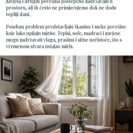
zavjesa i drugih površina postepeno zadržavaju u
prostoru, ali ih često ne primjećujemo dok ne dođu
topliji dani.
Poseban problem predstavljaju tkanine i meke površine
koje lako upijaju mirise. Tepisi, sofe, madraci i zavjese
mogu zadržavati vlagu, prašinu i sitne nečistoće, što s
vremenom stvara ustajao miris.