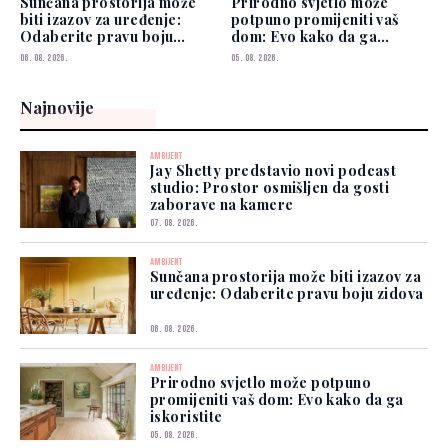
Sunčana prostorija može
Prirodno svjetlo može
biti izazov za uređenje:
potpuno promijeniti vaš
Odaberite pravu boju
dom: Evo kako da ga
zidova
iskoristite
06. 08. 2026.
05. 08. 2026.
Najnovije
AMBIJENT
Jay Shetty predstavio novi podcast
studio: Prostor osmišljen da gosti
zaborave na kamere
07. 08. 2026.
AMBIJENT
Sunčana prostorija može biti izazov za
uređenje: Odaberite pravu boju zidova
06. 08. 2026.
AMBIJENT
Prirodno svjetlo može potpuno
promijeniti vaš dom: Evo kako da ga
iskoristite
05. 08. 2026.