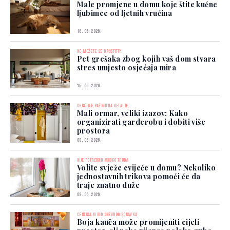
Male promjene u domu koje štite kućne
ljubimce od ljetnih vrućina
16. 06. 2026.
NE MOŽETE SE OPUSTITI?
Pet grešaka zbog kojih vaš dom stvara
stres umjesto osjećaja mira
15. 06. 2026.
OBRATITE PAŽNJU NA DETALJE
Mali ormar, veliki izazov: Kako
organizirati garderobu i dobiti više
prostora
08. 06. 2026.
NIJE POTREBNO MNOGO TRUDA
Volite svježe cvijeće u domu? Nekoliko
jednostavnih trikova pomoći će da
traje znatno duže
08. 06. 2026.
CENTRALNI DIO DNEVNOG BORAVKA
Boja kauča može promijeniti cijeli