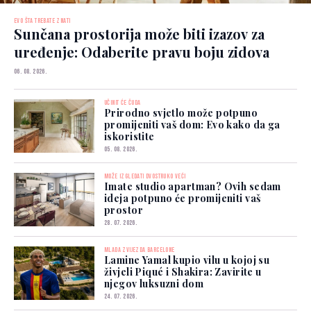
EVO ŠTA TREBATE ZNATI
Sunčana prostorija može biti izazov za
uređenje: Odaberite pravu boju zidova
06. 08. 2026.
UČINIT ĆE ČUDA
Prirodno svjetlo može potpuno
promijeniti vaš dom: Evo kako da ga
iskoristite
05. 08. 2026.
MOŽE IZGLEDATI DVOSTRUKO VEĆI
Imate studio apartman? Ovih sedam
ideja potpuno će promijeniti vaš
prostor
28. 07. 2026.
MLADA ZVIJEZDA BARCELONE
Lamine Yamal kupio vilu u kojoj su
živjeli Piqué i Shakira: Zavirite u
njegov luksuzni dom
24. 07. 2026.