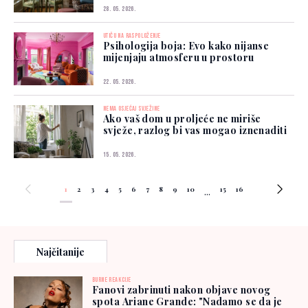
28. 05. 2026.
UTIČU NA RASPOLOŽENJE
Psihologija boja: Evo kako nijanse
mijenjaju atmosferu u prostoru
22. 05. 2026.
NEMA OSJEĆAJ SVJEŽINE
Ako vaš dom u proljeće ne miriše
svježe, razlog bi vas mogao iznenaditi
15. 05. 2026.
1
2
3
4
5
6
7
8
9
10
15
16
...
Najčitanije
BURNE REAKCIJE
Fanovi zabrinuti nakon objave novog
spota Ariane Grande: "Nadamo se da je