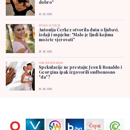
dobro"
03. 08. 2026.
INTERVJU ZA ŽENE.BA
Antonija Čerkez otvorila dušu o ljubavi,
izdaji i uspjehu: "Malo je ljudi kojima
možete vjerovati"
05. 08. 2026.
TEMA SVJETSKIH MEDIJA
Spekulacije ne prestaju: Jesu li Ronaldo i
Georgina ipak izgovorili sudbonosno
"da"?
03. 08. 2026.