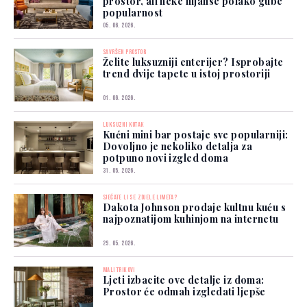
prostor, ali neke nijanse polako gube
popularnost
05. 06. 2026.
SAVRŠEN PROSTOR
Želite luksuzniji enterijer? Isprobajte
trend dvije tapete u istoj prostoriji
01. 06. 2026.
LUKSUZNI KUTAK
Kućni mini bar postaje sve popularniji:
Dovoljno je nekoliko detalja za
potpuno novi izgled doma
31. 05. 2026.
SJEĆATE LI SE ZDJELE LIMETA?
Dakota Johnson prodaje kultnu kuću s
najpoznatijom kuhinjom na internetu
29. 05. 2026.
MALI TRIKOVI
Ljeti izbacite ove detalje iz doma:
Prostor će odmah izgledati ljepše