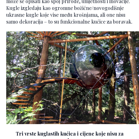
može se opisati kao spoj prirode, umjetnosti i inovacije.
Kugle izgledaju kao ogromne božićne/novogodišnje
ukrasne kugle koje vise među krošnjama, ali one nisu
samo dekoracija – to su funkcionalne kućice za boravak.
Tri vrste kuglastih kućica i cijene koje nisu za