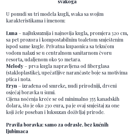
svakoga
U ponudi su tri modela kugli, svaka sa svojim
karakteristikama i imenom:
Luna
– najluksuznija i najnovija kugla, promjera 320 cm,
sa pet prozora i kompostabilnim toaletom smještenim
ispod same kugle. Privatna kupaonica sa tekućom
vodom nalazi se u centralnom sanitarnom čvoru
resorta, udaljenom oko 50 metara.
Melody
– prva kugla napravljena od fiberglasa
(stakloplastike), upečatljive narančaste boje sa motivima
ptica i nota.
Eryn
– izrađena od smreke, nudi prirodniji, drveni
osjećaj boravka u šumi.
Cijena noćenja kreće se od minimalno 355 kanadskih
dolara, što je oko 230 eura, pa je ovaj smještaj za one
koji žele poseban i luksuzan doživljaj prirode.
Pravila boravka: samo za odrasle, bez kućnih
ljubimaca