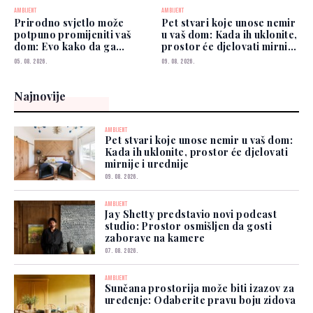
AMBIJENT
AMBIJENT
Prirodno svjetlo može
Pet stvari koje unose nemir
potpuno promijeniti vaš
u vaš dom: Kada ih uklonite,
dom: Evo kako da ga
prostor će djelovati mirnije
iskoristite
i urednije
05. 08. 2026.
09. 08. 2026.
Najnovije
AMBIJENT
Pet stvari koje unose nemir u vaš dom:
Kada ih uklonite, prostor će djelovati
mirnije i urednije
09. 08. 2026.
AMBIJENT
Jay Shetty predstavio novi podcast
studio: Prostor osmišljen da gosti
zaborave na kamere
07. 08. 2026.
AMBIJENT
Sunčana prostorija može biti izazov za
uređenje: Odaberite pravu boju zidova