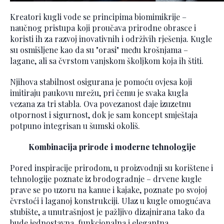
Kreatori kugli vode se principima biomimikrije –
naučnog pristupa koji proučava prirodne obrasce i
koristi ih za razvoj inovativnih i održivih rješenja. Kugle
su osmišljene kao da su "orasi" među krošnjama –
lagane, ali sa čvrstom vanjskom školjkom koja ih štiti.
Njihova stabilnost osigurana je pomoću ovjesa koji
imitiraju paukovu mrežu, pri čemu je svaka kugla
vezana za tri stabla. Ova povezanost daje izuzetnu
otpornost i sigurnost, dok je sam koncept smještaja
potpuno integrisan u šumski okoliš.
Kombinacija prirode i moderne tehnologije
Pored inspiracije prirodom, u proizvodnji su korištene i
tehnologije poznate iz brodogradnje – drvene kugle
prave se po uzoru na kanue i kajake, poznate po svojoj
čvrstoći i laganoj konstrukciji. Ulaz u kugle omogućava
stubište, a unutrašnjost je pažljivo dizajnirana tako da
bude jednostavna, funkcionalna i elegantna.