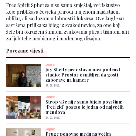
Free Spirit Spheres nisu samo smještaj, već iskustvo
koje približava čovjeka prirodi u njenom najčistijem
obliku, ali sa dozom udobnosti i luksuza. Ove kugle su
savršena prilika za bijeg iz svakodnevice, za one koji
žele biti okruženi šumom, zvukovima ptica i tišinom, ali i
za ljubitelje neobičnog i modernog dizajna.
Povezane vijesti
AMBIJENT
Jay Shetty predstavio novi podcast
studio: Prostor osmišljen da gosti
zaborave na kamere
07. 08. 2026.
AMBIJENT
Strop više nije samo bijela površina:
‘Peti zid’ postao je jedan od najvećih
trendova
24. 07. 2026.
AMBIJENT
Pruge ponovno među najvećim