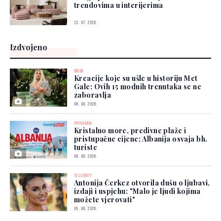
trendovima u interijerima
23. 07. 2026.
Izdvojeno
MODA
Kreacije koje su ušle u historiju Met
Gale: Ovih 15 modnih trenutaka se ne
zaboravlja
06. 08. 2026.
PUTOVANJA
Kristalno more, predivne plaže i
pristupačne cijene: Albanija osvaja bh.
turiste
06. 08. 2026.
CELEBRITY
Antonija Čerkez otvorila dušu o ljubavi,
izdaji i uspjehu: "Malo je ljudi kojima
možete vjerovati"
05. 08. 2026.