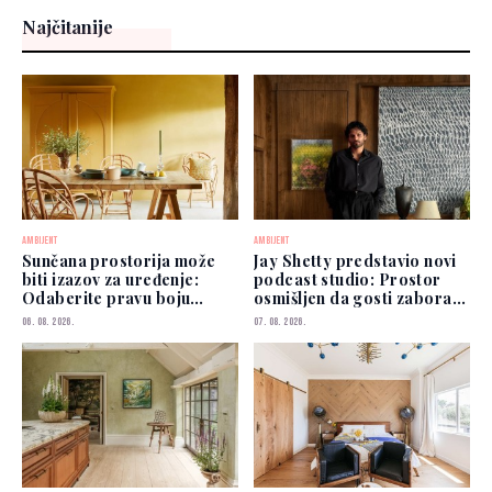
Najčitanije
AMBIJENT
AMBIJENT
Sunčana prostorija može
Jay Shetty predstavio novi
biti izazov za uređenje:
podcast studio: Prostor
Odaberite pravu boju
osmišljen da gosti zaborave
zidova
na kamere
06. 08. 2026.
07. 08. 2026.