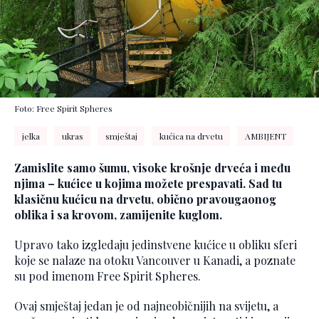
Foto: Free Spirit Spheres
jelka
ukras
smještaj
kućica na drvetu
AMBIJENT
Zamislite samo šumu, visoke krošnje drveća i među
njima – kućice u kojima možete prespavati. Sad tu
klasičnu kućicu na drvetu, obično pravougaonog
oblika i sa krovom, zamijenite kuglom.
Upravo tako izgledaju jedinstvene kućice u obliku sferi
koje se nalaze na otoku Vancouver u Kanadi, a poznate
su pod imenom Free Spirit Spheres.
Ovaj smještaj jedan je od najneobičnijih na svijetu, a