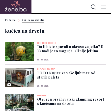
Početna
kućica na drvetu
kućica na drvetu
FREE SPIRIT SPHERES
Da li biste spavali u ukrasu za jelku? U
Kanadi je to moguće, ali nije jeftino
09. 06. 2025.
KREATIVNE DIY IDEJE
FOTO Kućice za vaše ljubimce od
starih paleta
20. 03. 2025.
LIFESTYLE
Otvoren prvi hrvatski glamping resort
s kućicama na drvetu