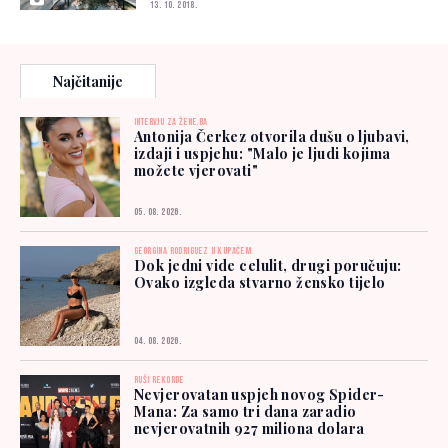
13. 10. 2018.
Najčitanije
INTERVJU ZA ŽENE.BA
Antonija Čerkez otvorila dušu o ljubavi,
izdaji i uspjehu: "Malo je ljudi kojima
možete vjerovati"
05. 08. 2026.
GEORGINA RODRIGUEZ U KUPAĆEM
Dok jedni vide celulit, drugi poručuju:
Ovako izgleda stvarno žensko tijelo
04. 08. 2026.
RUŠI REKORDE
Nevjerovatan uspjeh novog Spider-
Mana: Za samo tri dana zaradio
nevjerovatnih 927 miliona dolara