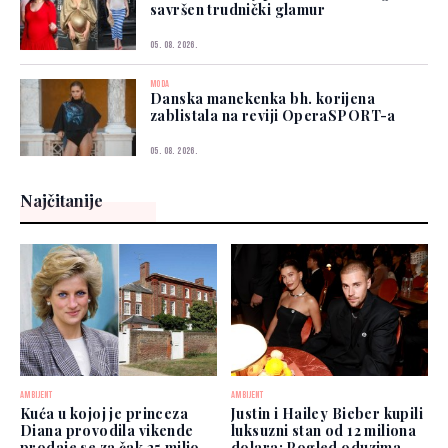
savršen trudnički glamur
05. 08. 2026.
MODA
Danska manekenka bh. korijena
zablistala na reviji OperaSPORT-a
05. 08. 2026.
Najčitanije
AMBIJENT
AMBIJENT
Kuća u kojoj je princeza
Justin i Hailey Bieber kupili
Diana provodila vikende
luksuzni stan od 12 miliona
prodaje se za čak 25 miliona
dolara: Pogled oduzima