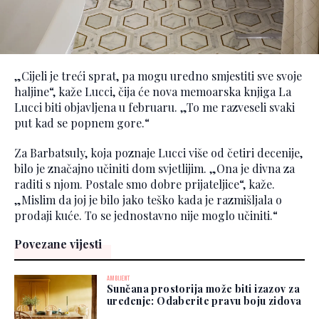
„Cijeli je treći sprat, pa mogu uredno smjestiti sve svoje
haljine“, kaže Lucci, čija će nova memoarska knjiga La
Lucci biti objavljena u februaru. „To me razveseli svaki
put kad se popnem gore.“
Za Barbatsuly, koja poznaje Lucci više od četiri decenije,
bilo je značajno učiniti dom svjetlijim. „Ona je divna za
raditi s njom. Postale smo dobre prijateljice“, kaže.
„Mislim da joj je bilo jako teško kada je razmišljala o
prodaji kuće. To se jednostavno nije moglo učiniti.“
Povezane vijesti
AMBIJENT
Sunčana prostorija može biti izazov za
uređenje: Odaberite pravu boju zidova