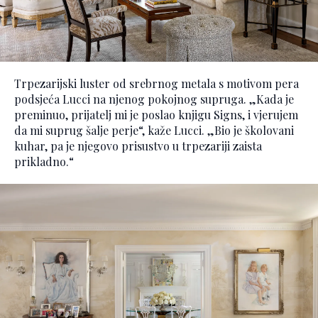
Trpezarijski luster od srebrnog metala s motivom pera
podsjeća Lucci na njenog pokojnog supruga. „Kada je
preminuo, prijatelj mi je poslao knjigu Signs, i vjerujem
da mi suprug šalje perje“, kaže Lucci. „Bio je školovani
kuhar, pa je njegovo prisustvo u trpezariji zaista
prikladno.“