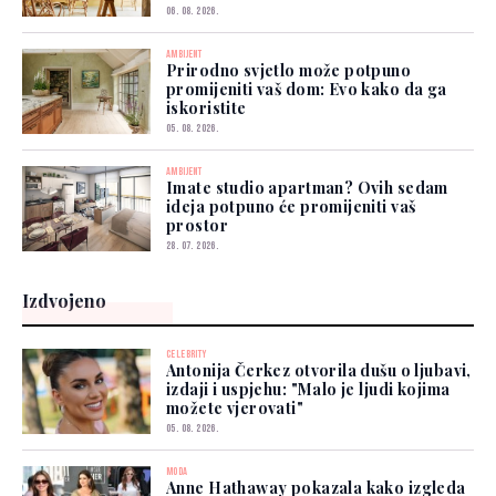
06. 08. 2026.
AMBIJENT
Prirodno svjetlo može potpuno
promijeniti vaš dom: Evo kako da ga
iskoristite
05. 08. 2026.
AMBIJENT
Imate studio apartman? Ovih sedam
ideja potpuno će promijeniti vaš
prostor
28. 07. 2026.
Izdvojeno
CELEBRITY
Antonija Čerkez otvorila dušu o ljubavi,
izdaji i uspjehu: "Malo je ljudi kojima
možete vjerovati"
05. 08. 2026.
MODA
Anne Hathaway pokazala kako izgleda