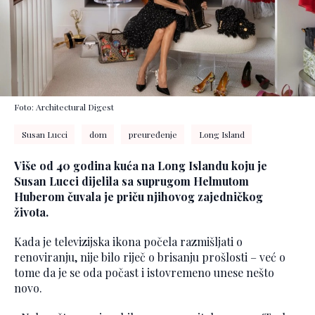
Foto: Architectural Digest
Susan Lucci
dom
preuređenje
Long Island
Više od 40 godina kuća na Long Islandu koju je
Susan Lucci dijelila sa suprugom Helmutom
Huberom čuvala je priču njihovog zajedničkog
života.
Kada je televizijska ikona počela razmišljati o
renoviranju, nije bilo riječ o brisanju prošlosti – već o
tome da je se oda počast i istovremeno unese nešto
novo.