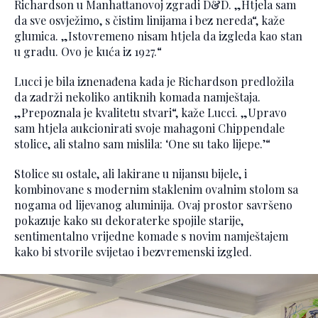
Richardson u Manhattanovoj zgradi D&D. „Htjela sam
da sve osvježimo, s čistim linijama i bez nereda“, kaže
glumica. „Istovremeno nisam htjela da izgleda kao stan
u gradu. Ovo je kuća iz 1927.“
Lucci je bila iznenađena kada je Richardson predložila
da zadrži nekoliko antiknih komada namještaja.
„Prepoznala je kvalitetu stvari“, kaže Lucci. „Upravo
sam htjela aukcionirati svoje mahagoni Chippendale
stolice, ali stalno sam mislila: ‘One su tako lijepe.’“
Stolice su ostale, ali lakirane u nijansu bijele, i
kombinovane s modernim staklenim ovalnim stolom sa
nogama od lijevanog aluminija. Ovaj prostor savršeno
pokazuje kako su dekoraterke spojile starije,
sentimentalno vrijedne komade s novim namještajem
kako bi stvorile svijetao i bezvremenski izgled.