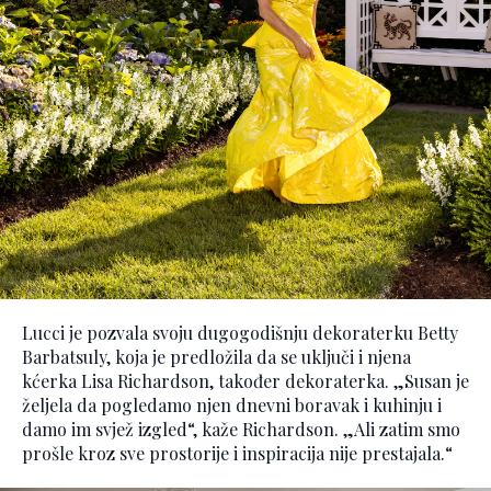
Lucci je pozvala svoju dugogodišnju dekoraterku Betty
Barbatsuly, koja je predložila da se uključi i njena
kćerka Lisa Richardson, također dekoraterka. „Susan je
željela da pogledamo njen dnevni boravak i kuhinju i
damo im svjež izgled“, kaže Richardson. „Ali zatim smo
prošle kroz sve prostorije i inspiracija nije prestajala.“