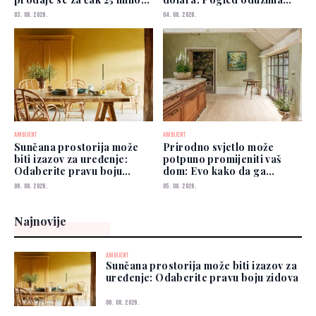
funti
dah
03. 08. 2026.
04. 08. 2026.
AMBIJENT
AMBIJENT
Sunčana prostorija može
Prirodno svjetlo može
biti izazov za uređenje:
potpuno promijeniti vaš
Odaberite pravu boju
dom: Evo kako da ga
zidova
iskoristite
06. 08. 2026.
05. 08. 2026.
Najnovije
AMBIJENT
Sunčana prostorija može biti izazov za
uređenje: Odaberite pravu boju zidova
06. 08. 2026.