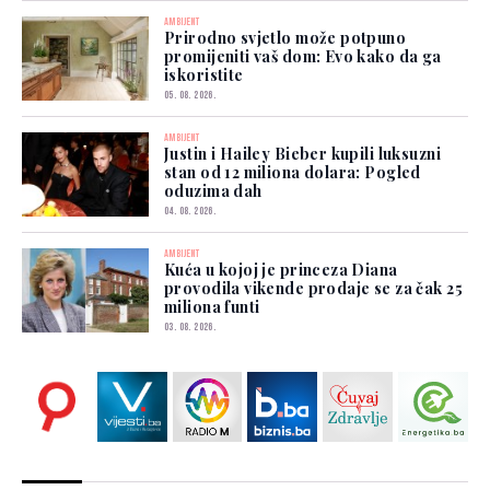
AMBIJENT
Prirodno svjetlo može potpuno
promijeniti vaš dom: Evo kako da ga
iskoristite
05. 08. 2026.
AMBIJENT
Justin i Hailey Bieber kupili luksuzni
stan od 12 miliona dolara: Pogled
oduzima dah
04. 08. 2026.
AMBIJENT
Kuća u kojoj je princeza Diana
provodila vikende prodaje se za čak 25
miliona funti
03. 08. 2026.