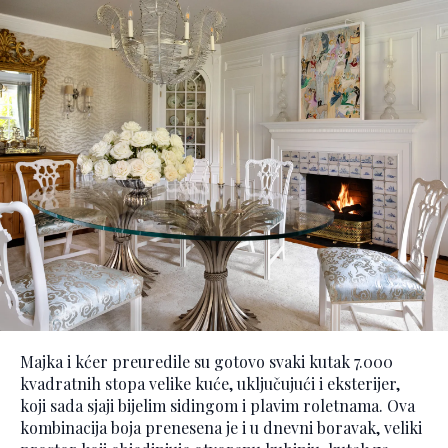
Majka i kćer preuredile su gotovo svaki kutak 7.000
kvadratnih stopa velike kuće, uključujući i eksterijer,
koji sada sjaji bijelim sidingom i plavim roletnama. Ova
kombinacija boja prenesena je i u dnevni boravak, veliki