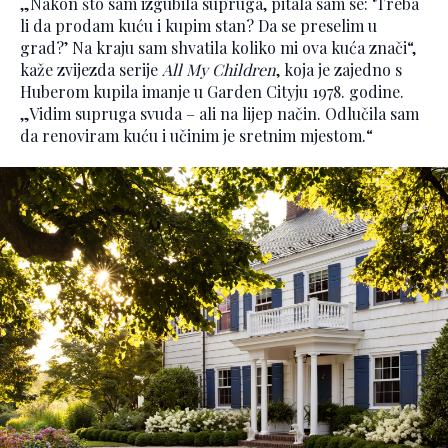
„Nakon što sam izgubila supruga, pitala sam se: ‘Treba
li da prodam kuću i kupim stan? Da se preselim u
grad?’ Na kraju sam shvatila koliko mi ova kuća znači“,
kaže zvijezda serije
All My Children
, koja je zajedno s
Huberom kupila imanje u Garden Cityju 1978. godine.
„Vidim supruga svuda – ali na lijep način. Odlučila sam
da renoviram kuću i učinim je sretnim mjestom.“