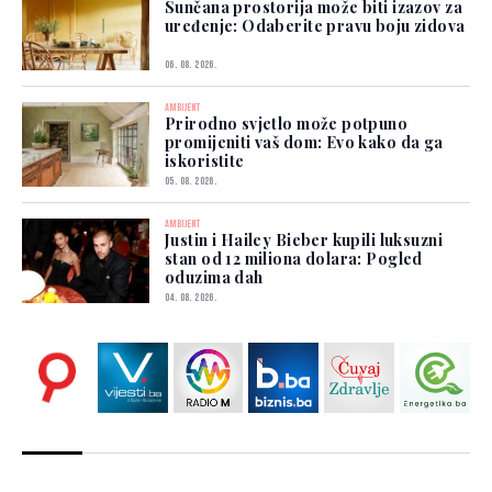
Sunčana prostorija može biti izazov za
uređenje: Odaberite pravu boju zidova
06. 08. 2026.
AMBIJENT
Prirodno svjetlo može potpuno
promijeniti vaš dom: Evo kako da ga
iskoristite
05. 08. 2026.
AMBIJENT
Justin i Hailey Bieber kupili luksuzni
stan od 12 miliona dolara: Pogled
oduzima dah
04. 08. 2026.