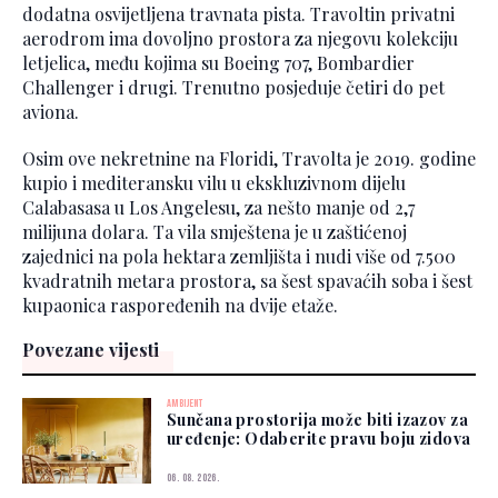
dodatna osvijetljena travnata pista. Travoltin privatni
aerodrom ima dovoljno prostora za njegovu kolekciju
letjelica, među kojima su Boeing 707, Bombardier
Challenger i drugi. Trenutno posjeduje četiri do pet
aviona.
Osim ove nekretnine na Floridi, Travolta je 2019. godine
kupio i mediteransku vilu u ekskluzivnom dijelu
Calabasasa u Los Angelesu, za nešto manje od 2,7
milijuna dolara. Ta vila smještena je u zaštićenoj
zajednici na pola hektara zemljišta i nudi više od 7.500
kvadratnih metara prostora, sa šest spavaćih soba i šest
kupaonica raspoređenih na dvije etaže.
Povezane vijesti
AMBIJENT
Sunčana prostorija može biti izazov za
uređenje: Odaberite pravu boju zidova
06. 08. 2026.