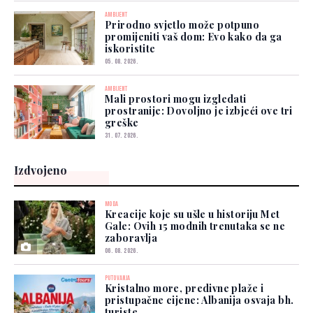
AMBIJENT
Prirodno svjetlo može potpuno
promijeniti vaš dom: Evo kako da ga
iskoristite
05. 08. 2026.
AMBIJENT
Mali prostori mogu izgledati
prostranije: Dovoljno je izbjeći ove tri
greške
31. 07. 2026.
Izdvojeno
MODA
Kreacije koje su ušle u historiju Met
Gale: Ovih 15 modnih trenutaka se ne
zaboravlja
06. 08. 2026.
PUTOVANJA
Kristalno more, predivne plaže i
pristupačne cijene: Albanija osvaja bh.
turiste