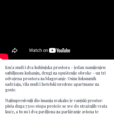
Kuća nudi i dva kuhinjska prostora – jedan namijenjen
ozbiljnom kuhanju, drugi za opuštenije obroke – uz tri
odvojena prostora za blagovanje. Osim luksuznih
sadržaja, vila nudi i hotelski uređene apartmane za
goste.
Najimpresivniji dio imanja svakako je vanjski prostor:
pista duga 7.500 stopa proteže se sve do stražnjih vrata
kuće, a tu su i dva paviljona za parkiranje aviona te