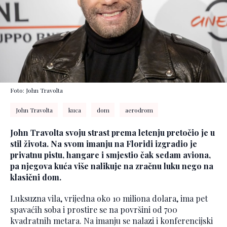
Foto: John Travolta
John Travolta
kuca
dom
aerodrom
John Travolta svoju strast prema letenju pretočio je u
stil života. Na svom imanju na Floridi izgradio je
privatnu pistu, hangare i smjestio čak sedam aviona,
pa njegova kuća više nalikuje na zračnu luku nego na
klasični dom.
Luksuzna vila, vrijedna oko 10 miliona dolara, ima pet
spavaćih soba i prostire se na površini od 700
kvadratnih metara. Na imanju se nalazi i konferencijski