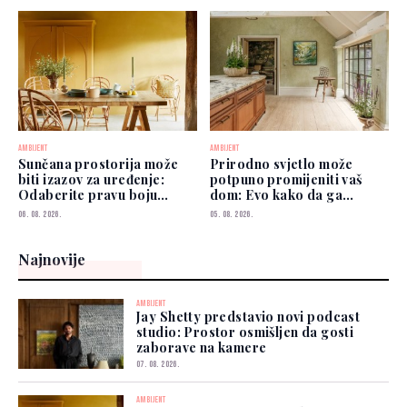
AMBIJENT
AMBIJENT
Sunčana prostorija može
Prirodno svjetlo može
biti izazov za uređenje:
potpuno promijeniti vaš
Odaberite pravu boju
dom: Evo kako da ga
zidova
iskoristite
06. 08. 2026.
05. 08. 2026.
Najnovije
AMBIJENT
Jay Shetty predstavio novi podcast
studio: Prostor osmišljen da gosti
zaborave na kamere
07. 08. 2026.
AMBIJENT