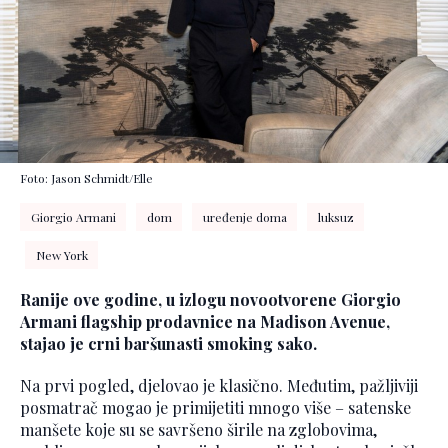
Foto: Jason Schmidt/Elle
Giorgio Armani
dom
uređenje doma
luksuz
New York
Ranije ove godine, u izlogu novootvorene Giorgio
Armani flagship prodavnice na Madison Avenue,
stajao je crni baršunasti smoking sako.
Na prvi pogled, djelovao je klasično. Međutim, pažljiviji
posmatrač mogao je primijetiti mnogo više – satenske
manšete koje su se savršeno širile na zglobovima,