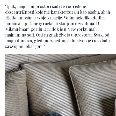
"Ipak, moji lični prostori sadrže i određene
ekscentričnosti koje me karakteriziraju kao osobu, ali ih
rijetko unosim u svoje kreacije. Volim nekoliko dodira
humora – plišane igračke ili skulpture životinja. U
Milanu imam gorilu Uri, dok je u New Yorku mali
majmun na sofi. Oni su znak života u prostoru. Svaki od
mojih domova, gledano zajedno, jedinstven je i u skladu
sa svojom lokacijom."