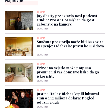
Najnovije
AMBIJENT
Jay Shetty predstavio novi podcast
studio: Prostor osmišljen da gosti
zaborave na kamere
07. 08. 2026.
AMBIJENT
Sunčana prostorija može biti izazov za
uređenje: Odaberite pravu boju zidova
06. 08. 2026.
AMBIJENT
Prirodno svjetlo može potpuno
promijeniti vaš dom: Evo kako da ga
iskoristite
05. 08. 2026.
AMBIJENT
Justin i Hailey Bieber kupili luksuzni
stan od 12 miliona dolara: Pogled
oduzima dah
04. 08. 2026.