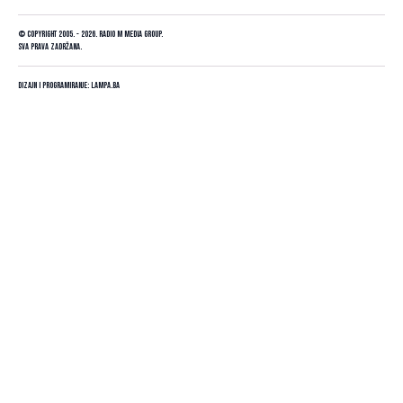
© Copyright 2005. - 2026. Radio M Media Group.
Sva prava zadržana.
Dizajn i programiranje:
Lampa.ba