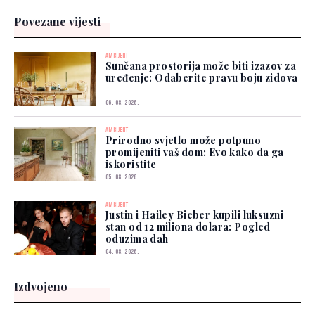
Povezane vijesti
AMBIJENT
Sunčana prostorija može biti izazov za
uređenje: Odaberite pravu boju zidova
06. 08. 2026.
AMBIJENT
Prirodno svjetlo može potpuno
promijeniti vaš dom: Evo kako da ga
iskoristite
05. 08. 2026.
AMBIJENT
Justin i Hailey Bieber kupili luksuzni
stan od 12 miliona dolara: Pogled
oduzima dah
04. 08. 2026.
Izdvojeno