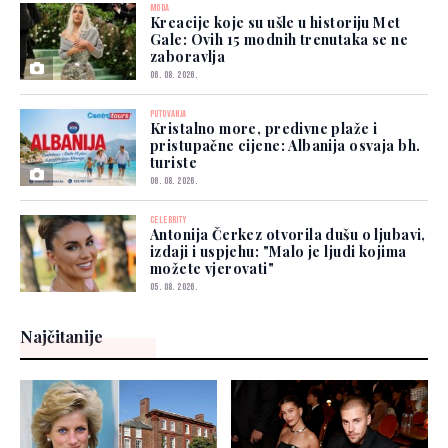
MODA
Kreacije koje su ušle u historiju Met
Gale: Ovih 15 modnih trenutaka se ne
zaboravlja
06. 08. 2026.
PUTOVANJA
Kristalno more, predivne plaže i
pristupačne cijene: Albanija osvaja bh.
turiste
06. 08. 2026.
CELEBRITY
Antonija Čerkez otvorila dušu o ljubavi,
izdaji i uspjehu: "Malo je ljudi kojima
možete vjerovati"
05. 08. 2026.
Najčitanije