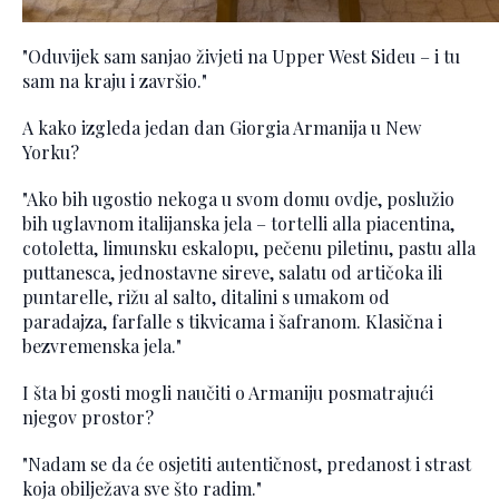
"Oduvijek sam sanjao živjeti na Upper West Sideu – i tu
sam na kraju i završio."
A kako izgleda jedan dan Giorgia Armanija u New
Yorku?
"Ako bih ugostio nekoga u svom domu ovdje, poslužio
bih uglavnom italijanska jela – tortelli alla piacentina,
cotoletta, limunsku eskalopu, pečenu piletinu, pastu alla
puttanesca, jednostavne sireve, salatu od artičoka ili
puntarelle, rižu al salto, ditalini s umakom od
paradajza, farfalle s tikvicama i šafranom. Klasična i
bezvremenska jela."
I šta bi gosti mogli naučiti o Armaniju posmatrajući
njegov prostor?
"Nadam se da će osjetiti autentičnost, predanost i strast
koja obilježava sve što radim."