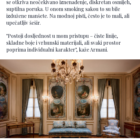
se otkriva neočekivano iznenađenje, diskretan osmijeh,
suptilna poruka. U onom smoking sakou to su bile
izdužene manšete. Na modnoj pisti, često je to mali, ali
upečatljiv šešir.
"Postoji dosljednost u mom pristupu – čiste linije,
skladne boje i vrhunski materijali, ali svaki prostor
poprima individualni karakter", kaže Armani.