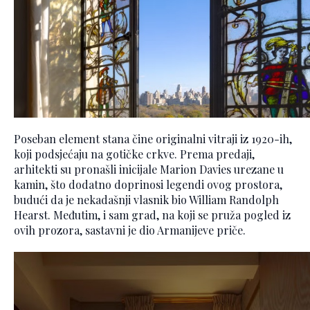
Poseban element stana čine originalni vitraji iz 1920-ih,
koji podsjećaju na gotičke crkve. Prema predaji,
arhitekti su pronašli inicijale Marion Davies urezane u
kamin, što dodatno doprinosi legendi ovog prostora,
budući da je nekadašnji vlasnik bio William Randolph
Hearst. Međutim, i sam grad, na koji se pruža pogled iz
ovih prozora, sastavni je dio Armanijeve priče.