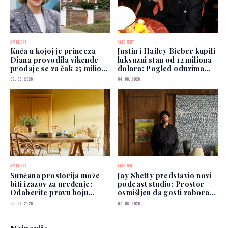
AMBIJENT
AMBIJENT
Kuća u kojoj je princeza
Justin i Hailey Bieber kupili
Diana provodila vikende
luksuzni stan od 12 miliona
prodaje se za čak 25 miliona
dolara: Pogled oduzima
funti
dah
03. 08. 2026.
04. 08. 2026.
AMBIJENT
AMBIJENT
Sunčana prostorija može
Jay Shetty predstavio novi
biti izazov za uređenje:
podcast studio: Prostor
Odaberite pravu boju
osmišljen da gosti zaborave
zidova
na kamere
06. 08. 2026.
07. 08. 2026.