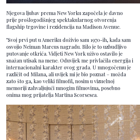
Njegova ljubav prema New Yorku započela je davno
prije prošlogodišnjeg spektakularnog otvorenja
flagship trgovine i rezidencija na Madison Avenue.
"Svoj prvi put u Ameriku doživio sam 1970-ih, kada sam
osvojio Neiman Marcus nagradu. Bilo je to uzbudljivo
putovanje otkrića. Vidjeti New York uživo ostavilo je
snažan utisak na mene. Oduvijek me privlačila energija i
internacionalni karakter ovog grada. U mnogočemu je
različit od Milana, ali uvijek mi je bio poznat – možda
zato što ga, kao veliki filmofil, nosim u vizuelnoj
memoriji zahvaljujući mnogim filmovima, posebno
onima mog prijatelja Martina Scorsesea.