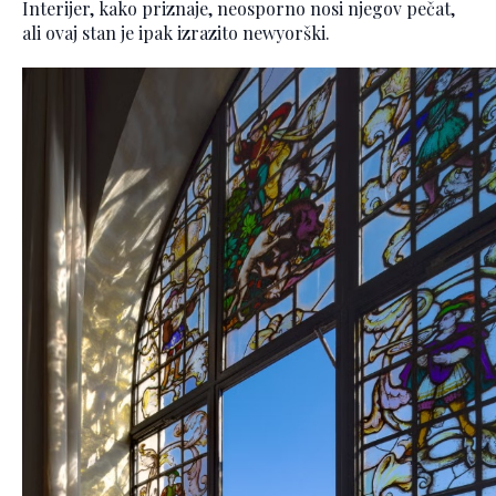
Interijer, kako priznaje, neosporno nosi njegov pečat,
ali ovaj stan je ipak izrazito newyorški.