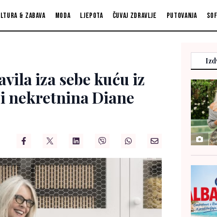
ltura & zabava
Moda
Ljepota
Čuvaj zdravlje
Putovanja
So
Izd
vila iza sebe kuću iz
di nekretnina Diane