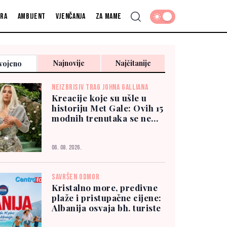
fra
Ambijent
Vjenčanja
Za mame
Najnovije
Najčitanije
vojeno
NEIZBRISIV TRAG JOHNA GALLIANA
Kreacije koje su ušle u
historiju Met Gale: Ovih 15
modnih trenutaka se ne
zaboravlja
06. 08. 2026.
SAVRŠEN ODMOR
Kristalno more, predivne
plaže i pristupačne cijene:
Albanija osvaja bh. turiste