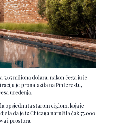
 5,65 miliona dolara, nakon čega ju je
raciju je pronalazila na Pinterestu,
cesa uređenja.
ila opsjednuta starom ciglom, koja je
idjela da je iz Chicaga naručila čak 75.000
va i prostora.