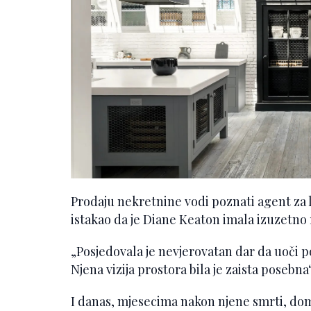
Prodaju nekretnine vodi poznati agent za l
istakao da je Diane Keaton imala izuzetno r
„Posjedovala je nevjerovatan dar da uoči po
Njena vizija prostora bila je zaista posebna“
I danas, mjesecima nakon njene smrti, dom