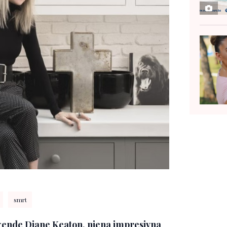
smrt
gende Diane Keaton, njena impresivna