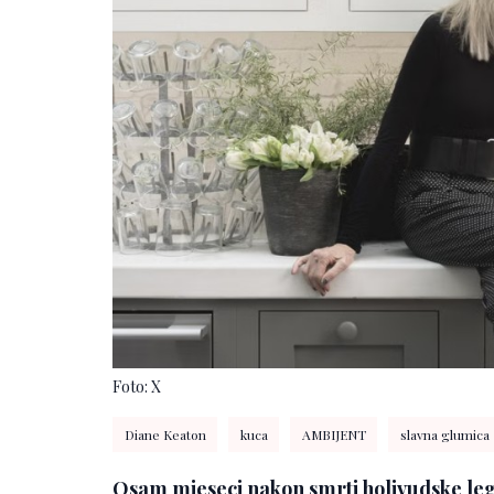
Foto: X
Diane Keaton
kuca
AMBIJENT
slavna glumica
Osam mjeseci nakon smrti holivudske le