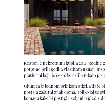
Keaton je nekretninu kupila 2011. godine za
potpuno prilagodila vlastitom ukusu. Inspi
platformi koju je često koristila tokom pro
Glumica je jednom prilikom otkrila da je b
postala zaštitni znak doma. Toliko joj se sv
komada kako bi postigla željeni izgled zido