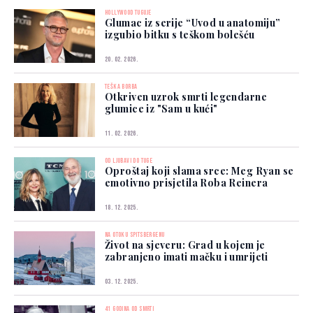
HOLLYWOOD TUGUJE
Glumac iz serije “Uvod u anatomiju”
izgubio bitku s teškom bolešću
20. 02. 2026.
TEŠKA BORBA
Otkriven uzrok smrti legendarne
glumice iz "Sam u kući"
11. 02. 2026.
OD LJUBAVI DO TUGE
Oproštaj koji slama srce: Meg Ryan se
emotivno prisjetila Roba Reinera
18. 12. 2025.
NA OTOKU SPITSBERGENU
Život na sjeveru: Grad u kojem je
zabranjeno imati mačku i umrijeti
03. 12. 2025.
41 GODINA OD SMRTI