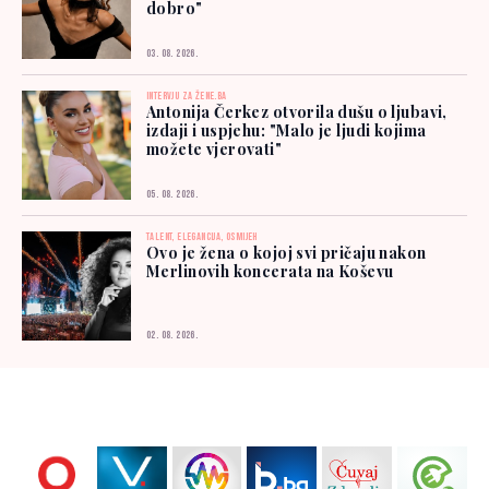
dobro"
03. 08. 2026.
INTERVJU ZA ŽENE.BA
Antonija Čerkez otvorila dušu o ljubavi,
izdaji i uspjehu: "Malo je ljudi kojima
možete vjerovati"
05. 08. 2026.
TALENT, ELEGANCIJA, OSMIJEH
Ovo je žena o kojoj svi pričaju nakon
Merlinovih koncerata na Koševu
02. 08. 2026.