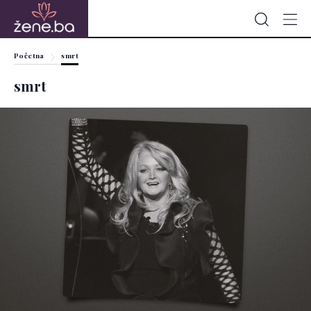
Početna
smrt
smrt