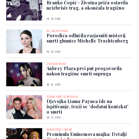
Branko Ćopić - Životna priča ostavila
neizbrisiv trag, a okončala tragično
26. 03. 2025.
BEZ DALJIH ISTRAGA
Porodica odlučila razjasniti misterij
smrti glumice Michelle Trachtenberg
04. 03. 2025.
IZBJEGAVA MEDIJE
Aubrey Plaza prvi put progovorila
nakon tragične smrti supruga
08. 01. 2025.
ISTRAGA SMRTI SE NASTAVLJA
Djevojka Liama Paynea ide na
ispitivanje, traži se 'dodatni kontekst'
o smrti
26. 12. 2024.
NAKON BORBE S RAKOM
Preminula Eminemova majka: Detalji