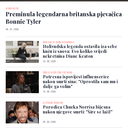
IKONA 80-TIH
Preminula legendarna britanska pjevačica
Bonnie Tyler
09. 07. 2026.
DOM KOJI JE SAMA DIZAJNIRALA
Holivudska legenda ostavila iza sebe
kuću iz snova: Evo koliko vrijedi
nekretnina Diane Keaton
24. 06. 2026.
EMILIE KISER PRVI PUT JAVNO
Potresna ispovijest influenserice
nakon smrti sina: "Oprostila sam mu i
dalje ga volim"
19. 06. 2026.
AI STVARA PROBLEM
Porodica Chucka Norrisa bijesna
nakon njegove smrti: "Šire se laži!"
05. 04. 2026.