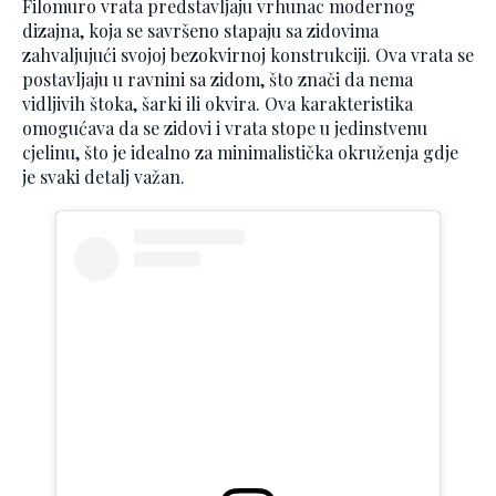
Filomuro vrata predstavljaju vrhunac modernog
dizajna, koja se savršeno stapaju sa zidovima
zahvaljujući svojoj bezokvirnoj konstrukciji. Ova vrata se
postavljaju u ravnini sa zidom, što znači da nema
vidljivih štoka, šarki ili okvira. Ova karakteristika
omogućava da se zidovi i vrata stope u jedinstvenu
cjelinu, što je idealno za minimalistička okruženja gdje
je svaki detalj važan.