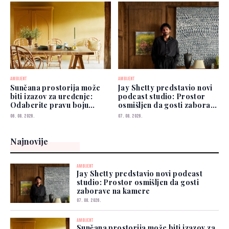
AMBIJENT
AMBIJENT
Sunčana prostorija može
Jay Shetty predstavio novi
biti izazov za uređenje:
podcast studio: Prostor
Odaberite pravu boju
osmišljen da gosti zaborave
zidova
na kamere
06. 08. 2026.
07. 08. 2026.
Najnovije
AMBIJENT
Jay Shetty predstavio novi podcast
studio: Prostor osmišljen da gosti
zaborave na kamere
07. 08. 2026.
AMBIJENT
Sunčana prostorija može biti izazov za