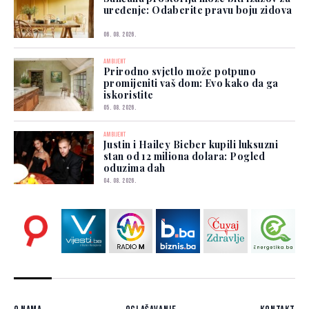
uređenje: Odaberite pravu boju zidova
06. 08. 2026.
AMBIJENT
Prirodno svjetlo može potpuno
promijeniti vaš dom: Evo kako da ga
iskoristite
05. 08. 2026.
AMBIJENT
Justin i Hailey Bieber kupili luksuzni
stan od 12 miliona dolara: Pogled
oduzima dah
04. 08. 2026.