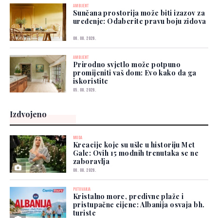
AMBIJENT
Sunčana prostorija može biti izazov za
uređenje: Odaberite pravu boju zidova
06. 08. 2026.
AMBIJENT
Prirodno svjetlo može potpuno
promijeniti vaš dom: Evo kako da ga
iskoristite
05. 08. 2026.
Izdvojeno
MODA
Kreacije koje su ušle u historiju Met
Gale: Ovih 15 modnih trenutaka se ne
zaboravlja
06. 08. 2026.
PUTOVANJA
Kristalno more, predivne plaže i
pristupačne cijene: Albanija osvaja bh.
turiste