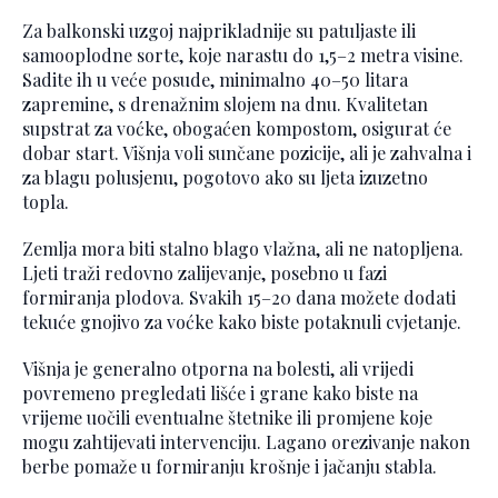
Za balkonski uzgoj najprikladnije su patuljaste ili
samooplodne sorte, koje narastu do 1,5–2 metra visine.
Sadite ih u veće posude, minimalno 40–50 litara
zapremine, s drenažnim slojem na dnu. Kvalitetan
supstrat za voćke, obogaćen kompostom, osigurat će
dobar start. Višnja voli sunčane pozicije, ali je zahvalna i
za blagu polusjenu, pogotovo ako su ljeta izuzetno
topla.
Zemlja mora biti stalno blago vlažna, ali ne natopljena.
Ljeti traži redovno zalijevanje, posebno u fazi
formiranja plodova. Svakih 15–20 dana možete dodati
tekuće gnojivo za voćke kako biste potaknuli cvjetanje.
Višnja je generalno otporna na bolesti, ali vrijedi
povremeno pregledati lišće i grane kako biste na
vrijeme uočili eventualne štetnike ili promjene koje
mogu zahtijevati intervenciju. Lagano orezivanje nakon
berbe pomaže u formiranju krošnje i jačanju stabla.