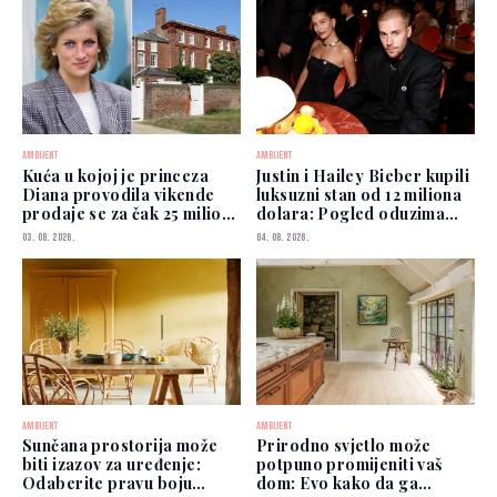
AMBIJENT
AMBIJENT
Kuća u kojoj je princeza
Justin i Hailey Bieber kupili
Diana provodila vikende
luksuzni stan od 12 miliona
prodaje se za čak 25 miliona
dolara: Pogled oduzima
funti
dah
03. 08. 2026.
04. 08. 2026.
AMBIJENT
AMBIJENT
Sunčana prostorija može
Prirodno svjetlo može
biti izazov za uređenje:
potpuno promijeniti vaš
Odaberite pravu boju
dom: Evo kako da ga