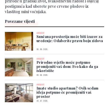
prirode u gradski život, svakodnevnu radost i osjećaj
postignuća kad uberete prve crvene plodove iz
vlastitog mini voćnjaka.
Povezane vijesti
AMBIJENT
Sunčana prostorija može biti izazov za
uređenje: Odaberite pravu boju zidova
06. 08. 2026.
AMBIJENT
Prirodno svjetlo može potpuno
promijeniti vaš dom: Evo kako da ga
iskoristite
05. 08. 2026.
AMBIJENT
Imate studio apartman? Ovih sedam
ideja potpuno će promijeniti vaš
prostor
28. 07. 2026.