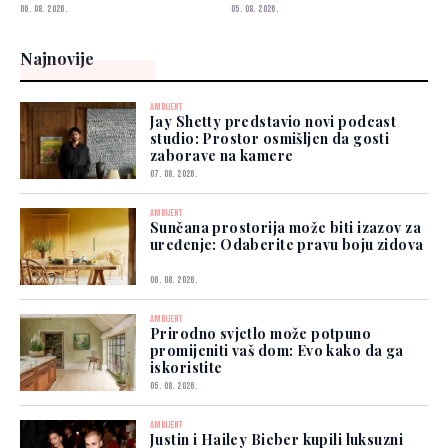
zidova
iskoristite
06. 08. 2026.
05. 08. 2026.
Najnovije
AMBIJENT
Jay Shetty predstavio novi podcast
studio: Prostor osmišljen da gosti
zaborave na kamere
07. 08. 2026.
AMBIJENT
Sunčana prostorija može biti izazov za
uređenje: Odaberite pravu boju zidova
06. 08. 2026.
AMBIJENT
Prirodno svjetlo može potpuno
promijeniti vaš dom: Evo kako da ga
iskoristite
05. 08. 2026.
AMBIJENT
Justin i Hailey Bieber kupili luksuzni