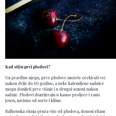
Kad stižu prvi plodovi?
Uz pravilnu njegu, prve plodove možete očekivati već
nakon dvije do tri godine, a neke kalemljene sadnice
mogu donijeti prve višnje i u drugoj sezoni nakon
sadnje. Plodovi dozrijevaju u kasno proljeće i ranu
jesen, zavisno od sorte i klime.
Balkonska višnja pruža više od plodova, donosi ritam