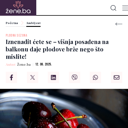
Početna
Ambijent
PLODNA SEZONA
Iznenadit ćete se – višnja posađena na
balkonu daje plodove brže nego što
mislite!
Autor:
Žene.ba
12. 06. 2025.