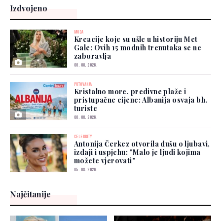
Izdvojeno
MODA
Kreacije koje su ušle u historiju Met
Gale: Ovih 15 modnih trenutaka se ne
zaboravlja
06. 08. 2026.
PUTOVANJA
Kristalno more, predivne plaže i
pristupačne cijene: Albanija osvaja bh.
turiste
06. 08. 2026.
CELEBRITY
Antonija Čerkez otvorila dušu o ljubavi,
izdaji i uspjehu: "Malo je ljudi kojima
možete vjerovati"
05. 08. 2026.
Najčitanije