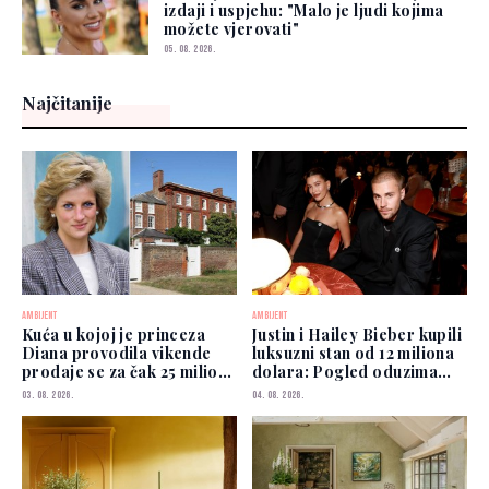
izdaji i uspjehu: "Malo je ljudi kojima
možete vjerovati"
05. 08. 2026.
Najčitanije
AMBIJENT
AMBIJENT
Kuća u kojoj je princeza
Justin i Hailey Bieber kupili
Diana provodila vikende
luksuzni stan od 12 miliona
prodaje se za čak 25 miliona
dolara: Pogled oduzima
funti
dah
03. 08. 2026.
04. 08. 2026.