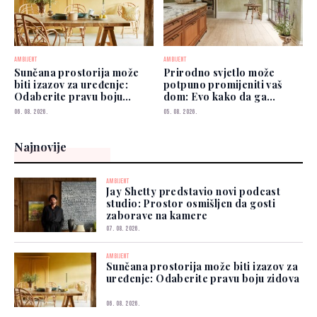
AMBIJENT
AMBIJENT
Sunčana prostorija može
Prirodno svjetlo može
biti izazov za uređenje:
potpuno promijeniti vaš
Odaberite pravu boju
dom: Evo kako da ga
zidova
iskoristite
06. 08. 2026.
05. 08. 2026.
Najnovije
AMBIJENT
Jay Shetty predstavio novi podcast
studio: Prostor osmišljen da gosti
zaborave na kamere
07. 08. 2026.
AMBIJENT
Sunčana prostorija može biti izazov za
uređenje: Odaberite pravu boju zidova
06. 08. 2026.