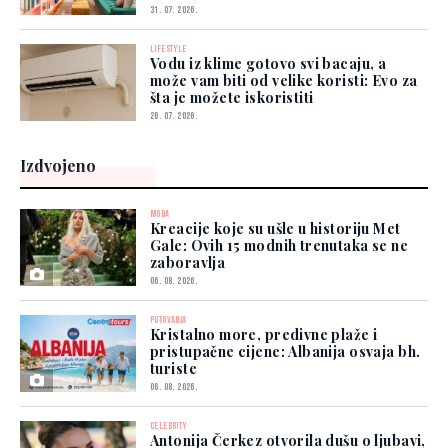
31. 07. 2026.
LIFESTYLE
Vodu iz klime gotovo svi bacaju, a
može vam biti od velike koristi: Evo za
šta je možete iskoristiti
26. 07. 2026.
Izdvojeno
MODA
Kreacije koje su ušle u historiju Met
Gale: Ovih 15 modnih trenutaka se ne
zaboravlja
06. 08. 2026.
PUTOVANJA
Kristalno more, predivne plaže i
pristupačne cijene: Albanija osvaja bh.
turiste
06. 08. 2026.
CELEBRITY
Antonija Čerkez otvorila dušu o ljubavi,