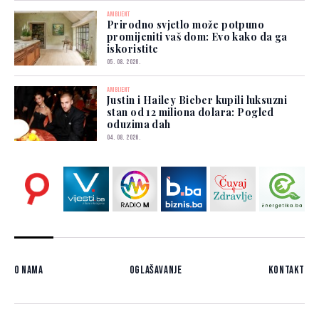
AMBIJENT
Prirodno svjetlo može potpuno
promijeniti vaš dom: Evo kako da ga
iskoristite
05. 08. 2026.
AMBIJENT
Justin i Hailey Bieber kupili luksuzni
stan od 12 miliona dolara: Pogled
oduzima dah
04. 08. 2026.
O nama
Oglašavanje
Kontakt