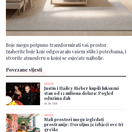
Boje mogu potpuno transformirati vaš prostor.
Izaberite boje koje odgovaraju vašem stilu i potrebama, i
stvorite atmosferu u kojoj se osjećate najbolje.
Povezane vijesti
AMBIJENT
Justin i Hailey Bieber kupili luksuzni
stan od 12 miliona dolara: Pogled
oduzima dah
04. 08. 2026.
AMBIJENT
Mali prostori mogu izgledati
prostranije: Dovoljno je izbjeći ove tri
greške