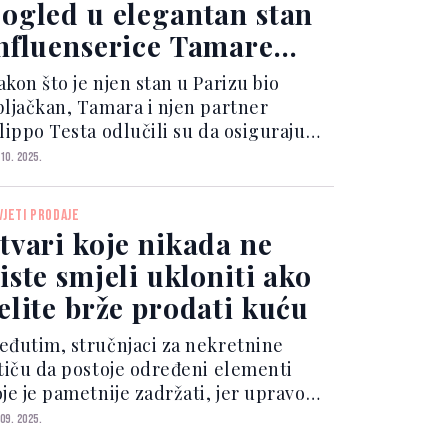
ogled u elegantan stan
nfluenserice Tamare
alinić
kon što je njen stan u Parizu bio
pljačkan, Tamara i njen partner
lippo Testa odlučili su da osiguraju
ovu bazu u gradu mode, ali i da je
 10. 2025.
blikuju po načelima minimalizma.
nutar stana dominiraju neutralne
VJETI PRODAJE
je — bijela, bež, svijet...
tvari koje nikada ne
iste smjeli ukloniti ako
elite brže prodati kuću
eđutim, stručnjaci za nekretnine
stiču da postoje određeni elementi
je je pametnije zadržati, jer upravo
ni mogu pomoći da kuća ili stan
 09. 2025.
onađu kupca brže i po boljoj cijeni. U