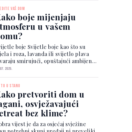
astavku donosimo 9 stvari koje bi
EDITE VAŠ DOM
ijek trebalo ostavi...
ako boje mijenjaju
tmosferu u vašem
domu?
ijetle boje Svijetle boje kao što su
jela i roza, lavanda ili svijetlo plava
tvaraju smirujući, opuštajući ambijent.
dealne su za spavaće sobe i kupatila.
 07. 2025.
ijetlo plava smiruje i poboljšava
koncentraciju Bež i siva stvaraju eleg...
ETO U STANU
ako pretvoriti dom u
agani, osvježavajući
etreat bez klime?
bra vijest je da za osjećaj svježine
isu potrebni skupi uređaji ni preveliki