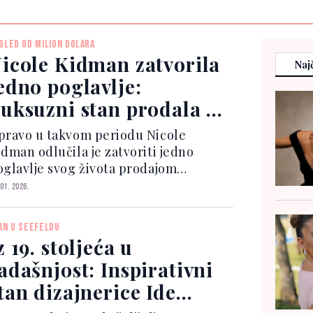
GLED OD MILION DOLARA
icole Kidman zatvorila
Najč
edno poglavlje:
uksuzni stan prodala uz
groman profit
pravo u takvom periodu Nicole
idman odlučila je zatvoriti jedno
oglavlje svog života prodajom
kskluzivnog stana u Sydneyu,
 01. 2026.
stvarivši pritom izuzetno visoku
radu. Riječ je o trosobnoj nekretnini
AN U SEEFELDU
ještenoj u prestižnoj zgradi u četvr...
z 19. stoljeća u
adašnjost: Inspirativni
tan dizajnerice Ide