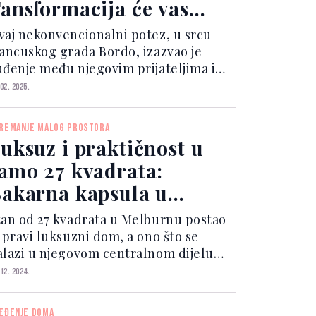
ansformacija će vas
duševiti
vaj nekonvencionalni potez, u srcu
rancuskog grada Bordo, izazvao je
uđenje među njegovim prijateljima i
orodicom. Ipak, danas mu se dive.
 02. 2025.
araže, u pravilu, nemaju osnovne
stalacije, pa su Jérémie i njegov
REMANJE MALOG PROSTORA
ijatelj arhitekta morali...
uksuz i praktičnost u
amo 27 kvadrata:
akarna kapsula u
entru doma
tan od 27 kvadrata u Melburnu postao
e pravi luksuzni dom, a ono što se
alazi u njegovom centralnom dijelu
duševljava svakog ko ga pogleda, kako
 12. 2024.
vojim dizajnom, tako i praktičnošću. U
vega 27 kvadrata, arhitekta je uspio da
EĐENJE DOMA