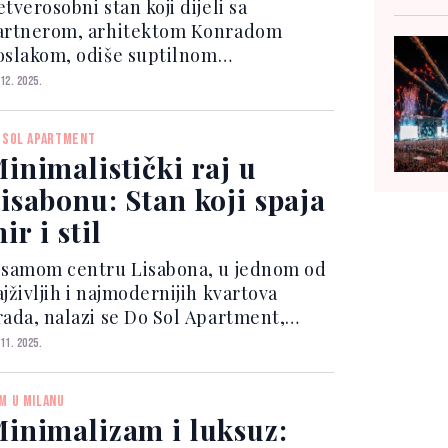
éritier
tverosobni stan koji dijeli sa
artnerom, arhitektom Konradom
oslakom, odiše suptilnom
legancijom i funkcionalnošću. Ovdje
 12. 2025.
reciznost arhitekture susreće
dobnost i toplinu doma, stvarajući
 SOL APARTMENT
rostor u kojem se lako osjećate
inimalistički raj u
brodošlo....
isabonu: Stan koji spaja
ir i stil
 samom centru Lisabona, u jednom od
jživljih i najmodernijih kvartova
rada, nalazi se Do Sol Apartment,
rojekt arhitektonskog studija AB+AC
 11. 2025.
rchitects. Stan površine 75 m²
smišljen je kao minimalističko
M U MILANU
očište, gdje jednostavnost i...
inimalizam i luksuz: