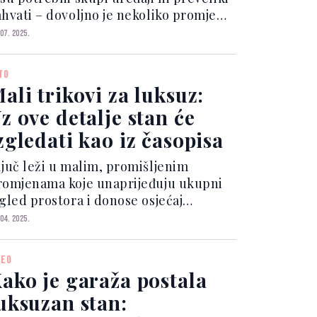
ahvati – dovoljno je nekoliko promjena
tekstilu, bojama, detaljima i rutini. 1.
 07. 2025.
ozračni materijali – lan je ljetni kralj
mijenite teške deke, jastučiće...
TO
ali trikovi za luksuz:
z ove detalje stan će
zgledati kao iz časopisa
ljuč leži u malim, promišljenim
romjenama koje unaprijeđuju ukupni
zgled prostora i donose osjećaj
obnosti i prestiža. Kroz pažljiv
 04. 2025.
abir boja, tekstura i rasporeda, svaki
om može postati oaza luksuza, a
DEO
ednostavne strategije mogu u...
ako je garaža postala
uksuzan stan: