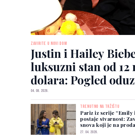
ZAVIRITE U NOVI DOM
Justin i Hailey Bieb
luksuzni stan od 12
dolara: Pogled odu
04. 08. 2026.
TRENUTNO NA TRŽIŠTU
Pariz iz serije “Emily 
postaje stvarnost: Zav
snova koji je na prod
27. 04. 2026.