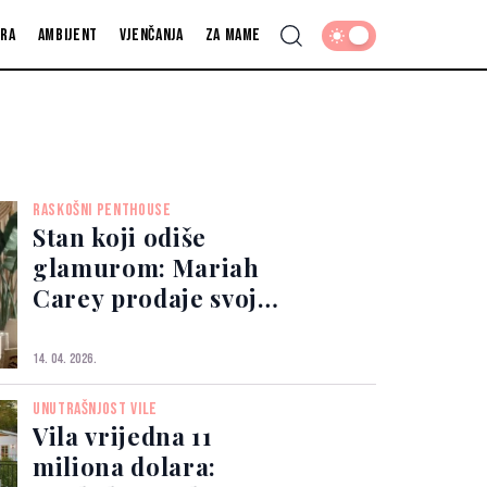
fra
Ambijent
Vjenčanja
Za mame
RASKOŠNI PENTHOUSE
Stan koji odiše
glamurom: Mariah
Carey prodaje svoju
nekretninu
14. 04. 2026.
UNUTRAŠNJOST VILE
Vila vrijedna 11
miliona dolara: