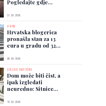
Pogledajte gdje
Timothée Chalamet
odmara od
21. 03. 2026.
holivudskog života
U KINI
Hrvatska blogerica
pronašla stan za 13
eura u gradu od 32
miliona ljudi
08. 03. 2026.
DJELUJE HAOTIČNO
Dom može biti čist, a
ipak izgledati
neuredno: Sitnice
koje kvare dojam
10. 02. 2026.