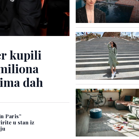
er kupili
 miliona
zima dah
in Paris”
irite u stan iz
aju