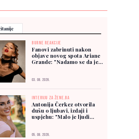
itanije
BURNE REAKCIJE
Fanovi zabrinuti nakon
objave novog spota Ariane
Grande: "Nadamo se da je
dobro"
03. 08. 2026.
INTERVJU ZA ŽENE.BA
Antonija Čerkez otvorila
dušu o ljubavi, izdaji i
uspjehu: "Malo je ljudi
kojima možete vjerovati"
05. 08. 2026.