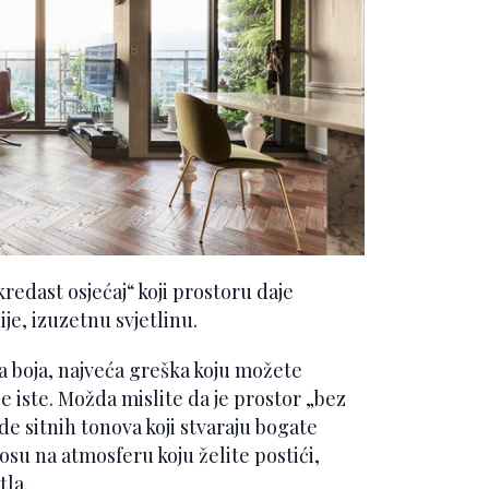
kredast osjećaj“ koji prostoru daje
ije, izuzetnu svjetlinu.
ja boja, najveća greška koju možete
oje iste. Možda mislite da je prostor „bez
jade sitnih tonova koji stvaraju bogate
nosu na atmosferu koju želite postići,
tla.