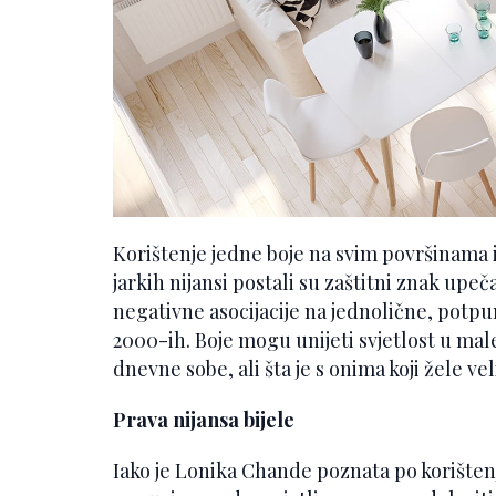
Korištenje jedne boje na svim površinama 
jarkih nijansi postali su zaštitni znak upe
negativne asocijacije na jednolične, potpun
2000-ih. Boje mogu unijeti svjetlost u mal
dnevne sobe, ali šta je s onima koji žele v
Prava nijansa bijele
Iako je Lonika Chande poznata po korištenj