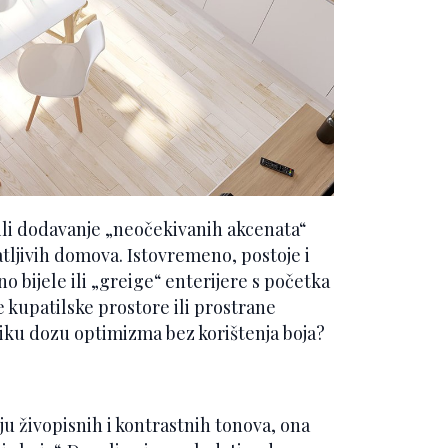
ili dodavanje „neočekivanih akcenata“
čatljivih domova. Istovremeno, postoje i
o bijele ili „greige“ enterijere s početka
e kupatilske prostore ili prostrane
eliku dozu optimizma bez korištenja boja?
u živopisnih i kontrastnih tonova, ona