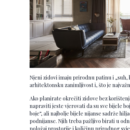
Njeni zidovi imaju prirodnu patinu i „suh, 
arhitektonsku zanimljivost i, što je najvažn
Ako planirate okrečiti zidove bez korišten
napraviti jeste vjerovati da su sve bijele b
boje“, ali najbolje bijele nijanse sadrže hil
podnijanse. Njih treba pažljivo birati u od
položaj prostorije i količinu prirodnog svje