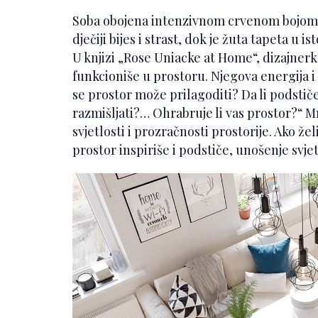
Soba obojena intenzivnom crvenom bojom 
dječiji bijes i strast, dok je žuta tapeta u i
U knjizi „Rose Uniacke at Home“, dizajnerk
funkcioniše u prostoru. Njegova energija i n
se prostor može prilagoditi? Da li podstiče
razmišljati?… Ohrabruje li vas prostor?“ M
svjetlosti i prozračnosti prostorije. Ako žel
prostor inspiriše i podstiče, unošenje svje