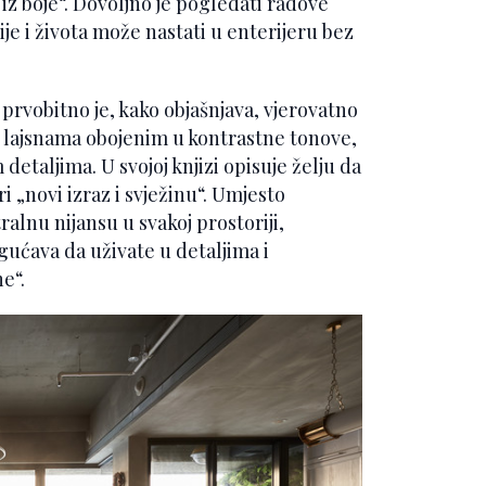
 iz boje“. Dovoljno je pogledati radove
je i života može nastati u enterijeru bez
u prvobitno je, kako objašnjava, vjerovatno
i lajsnama obojenim u kontrastne tonove,
detaljima. U svojoj knjizi opisuje želju da
i „novi izraz i svježinu“. Umjesto
ralnu nijansu u svakoj prostoriji,
gućava da uživate u detaljima i
e“.