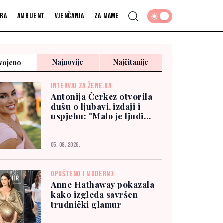
fra
Ambijent
Vjenčanja
Za mame
Najnovije
Najčitanije
vojeno
INTERVJU ZA ŽENE.BA
Antonija Čerkez otvorila
dušu o ljubavi, izdaji i
uspjehu: "Malo je ljudi
kojima možete vjerovati"
05. 08. 2026.
OPUŠTENO I MODERNO
Anne Hathaway pokazala
kako izgleda savršen
trudnički glamur