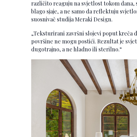
različito reaguju na svjetlost tokom dana, 
blago sjaje, a ne samo da reflektuju svjetlo
suosnivač studija Meraki Design.
„Teksturirani završni slojevi poput kreča 
površine ne mogu postići. Rezultat je svjet
dugotrajno, a ne hladno ili sterilno.“