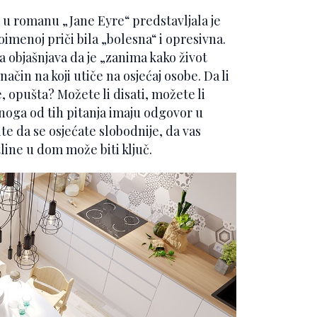
u romanu „Jane Eyre“ predstavljala je
stoimenoj priči bila „bolesna“ i opresivna.
a objašnjava da je „zanima kako život
ačin na koji utiče na osjećaj osobe. Da li
, opušta? Možete li disati, možete li
noga od tih pitanja imaju odgovor u
ite da se osjećate slobodnije, da vas
tline u dom može biti ključ.