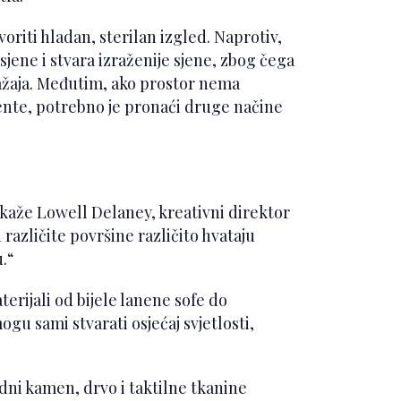
voriti hladan, sterilan izgled. Naprotiv,
 sjene i stvara izraženije sjene, zbog čega
zražaja. Međutim, ako prostor nema
ente, potrebno je pronaći druge načine
 kaže Lowell Delaney, kreativni direktor
 različite površine različito hvataju
.“
terijali od bijele lanene sofe do
gu sami stvarati osjećaj svjetlosti,
dni kamen, drvo i taktilne tkanine