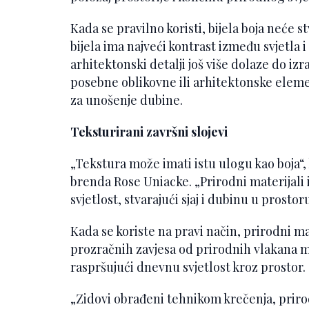
Kada se pravilno koristi, bijela boja neće st
bijela ima najveći kontrast između svjetla i
arhitektonski detalji još više dolaze do i
posebne oblikovne ili arhitektonske elem
za unošenje dubine.
Teksturirani završni slojevi
„Tekstura može imati istu ulogu kao boja“,
brenda Rose Uniacke. „Prirodni materijali i
svjetlost, stvarajući sjaj i dubinu u prostoru
Kada se koriste na pravi način, prirodni ma
prozračnih zavjesa od prirodnih vlakana mo
raspršujući dnevnu svjetlost kroz prostor.
„Zidovi obrađeni tehnikom krečenja, priro