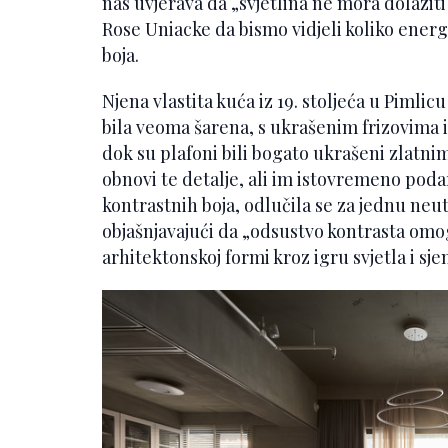
nas uvjerava da „svjetlina ne mora dolaziti
Rose Uniacke da bismo vidjeli koliko energi
boja.
Njena vlastita kuća iz 19. stoljeća u Pimlic
bila veoma šarena, s ukrašenim frizovima 
dok su plafoni bili bogato ukrašeni zlatnim 
obnovi te detalje, ali im istovremeno podar
kontrastnih boja, odlučila se za jednu neut
objašnjavajući da „odsustvo kontrasta omo
arhitektonskoj formi kroz igru svjetla i sjen