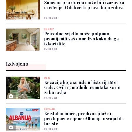
Sunčana prostorija može biti izazov za
uređenje: Odaberite pravu boju zidova
06. 08. 2026.
AMBIJENT
Prirodno svjetlo može potpuno
promijeniti vaš dom: Evo kako da ga
iskoristite
05. 08. 2026.
Izdvojeno
MODA
Kreacije koje su ušle u historiju Met
Gale: Ovih 15 modnih trenutaka se ne
zaboravlja
06. 08. 2026.
PUTOVANJA
Kristalno more, predivne plaže i
pristupačne cijene: Albanija osvaja bh.
turiste
06. 08. 2026.