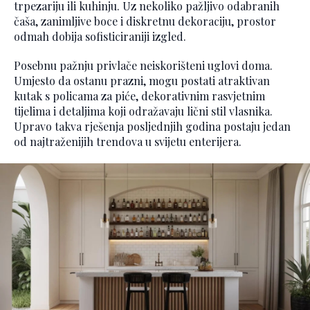
trpezariju ili kuhinju. Uz nekoliko pažljivo odabranih
čaša, zanimljive boce i diskretnu dekoraciju, prostor
odmah dobija sofisticiraniji izgled.
Posebnu pažnju privlače neiskorišteni uglovi doma.
Umjesto da ostanu prazni, mogu postati atraktivan
kutak s policama za piće, dekorativnim rasvjetnim
tijelima i detaljima koji odražavaju lični stil vlasnika.
Upravo takva rješenja posljednjih godina postaju jedan
od najtraženijih trendova u svijetu enterijera.