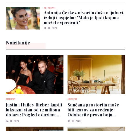
CELEBRITY
Antonija Čerkez otvorila dušu o ljubavi,
izdaji i uspjehu: "Malo je ljudi kojima
možete vjerovati"
05. 08. 2026.
Najčitanije
AMBIJENT
AMBIJENT
Justin i Hailey Bieber kupili
Sunčana prostorija može
luksuzni stan od 12 miliona
biti izazov za uređenje:
dolara: Pogled oduzima
Odaberite pravu boju
dah
zidova
04. 08. 2026.
06. 08. 2026.