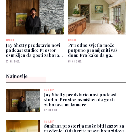
AMBIJENT
AMBIJENT
Jay Shetty predstavio novi
Prirodno svjetlo može
podcast studio: Prostor
potpuno promijeniti vaš
osmišljen da gosti zaborave
dom: Evo kako da ga
na kamere
iskoristite
07. 08. 2026.
05. 08. 2026.
Najnovije
AMBIJENT
Jay Shetty predstavio novi podcast
studio: Prostor osmišljen da gosti
zaborave na kamere
07. 08. 2026.
AMBIJENT
Sunčana prostorija može biti izazov za
uređenje: Odaberite pravu boju zidova