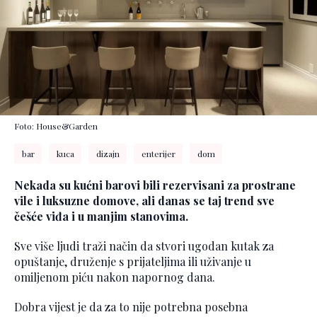
Foto: House&Garden
bar
kuca
dizajn
enterijer
dom
Nekada su kućni barovi bili rezervisani za prostrane
vile i luksuzne domove, ali danas se taj trend sve
češće viđa i u manjim stanovima.
Sve više ljudi traži način da stvori ugodan kutak za
opuštanje, druženje s prijateljima ili uživanje u
omiljenom piću nakon napornog dana.
Dobra vijest je da za to nije potrebna posebna