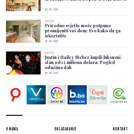
06. 08. 2026.
AMBIJENT
Prirodno svjetlo može potpuno
promijeniti vaš dom: Evo kako da ga
iskoristite
05. 08. 2026.
AMBIJENT
Justin i Hailey Bieber kupili luksuzni
stan od 12 miliona dolara: Pogled
oduzima dah
04. 08. 2026.
O nama
Oglašavanje
Kontakt