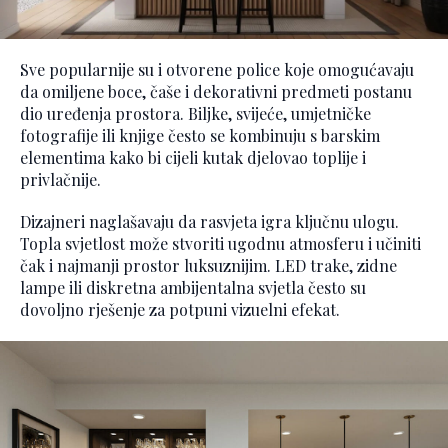
Sve popularnije su i otvorene police koje omogućavaju
da omiljene boce, čaše i dekorativni predmeti postanu
dio uređenja prostora. Biljke, svijeće, umjetničke
fotografije ili knjige često se kombinuju s barskim
elementima kako bi cijeli kutak djelovao toplije i
privlačnije.
Dizajneri naglašavaju da rasvjeta igra ključnu ulogu.
Topla svjetlost može stvoriti ugodnu atmosferu i učiniti
čak i najmanji prostor luksuznijim. LED trake, zidne
lampe ili diskretna ambijentalna svjetla često su
dovoljno rješenje za potpuni vizuelni efekat.