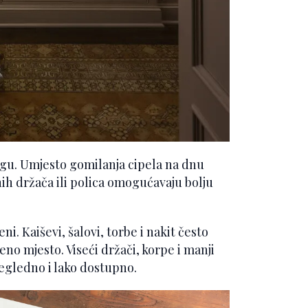
ogu. Umjesto gomilanja cipela na dnu
ih držača ili polica omogućavaju bolju
i. Kaiševi, šalovi, torbe i nakit često
no mjesto. Viseći držači, korpe i manji
egledno i lako dostupno.