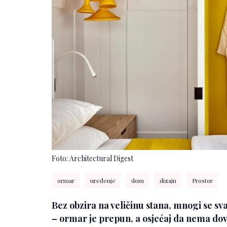
Foto: Architectural Digest
ormar
uređenje
dom
dizajn
Prostor
Bez obzira na veličinu stana, mnogi se 
– ormar je prepun, a osjećaj da nema dov