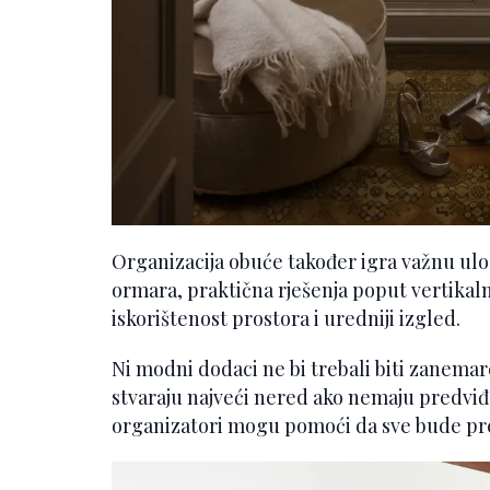
Organizacija obuće također igra važnu ul
ormara, praktična rješenja poput vertikaln
iskorištenost prostora i uredniji izgled.
Ni modni dodaci ne bi trebali biti zanemaren
stvaraju najveći nered ako nemaju predviđe
organizatori mogu pomoći da sve bude pr