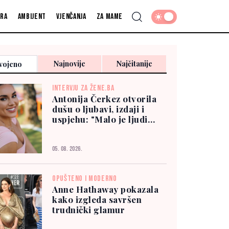
fra
Ambijent
Vjenčanja
Za mame
Najnovije
Najčitanije
vojeno
INTERVJU ZA ŽENE.BA
Antonija Čerkez otvorila
dušu o ljubavi, izdaji i
uspjehu: "Malo je ljudi
kojima možete vjerovati"
05. 08. 2026.
OPUŠTENO I MODERNO
Anne Hathaway pokazala
kako izgleda savršen
trudnički glamur