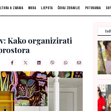
ltura & zabava
Moda
Ljepota
Čuvaj zdravlje
Putovanja
So
Izd
ov: Kako organizirati
 prostora