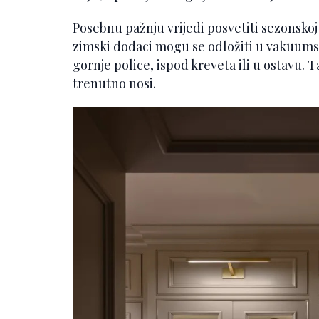
Posebnu pažnju vrijedi posvetiti sezonskoj
zimski dodaci mogu se odložiti u vakuumske
gornje police, ispod kreveta ili u ostavu. 
trenutno nosi.