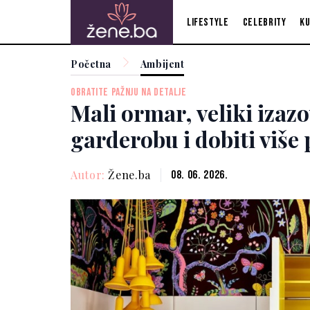
Lifestyle
Celebrity
Ku
Početna
Ambijent
OBRATITE PAŽNJU NA DETALJE
Mali ormar, veliki izaz
garderobu i dobiti više
Autor:
Žene.ba
08. 06. 2026.